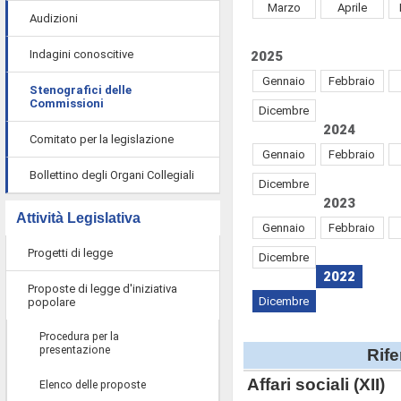
Marzo
Aprile
Audizioni
Indagini conoscitive
2025
Gennaio
Febbraio
Stenografici delle
Commissioni
Dicembre
2024
Comitato per la legislazione
Gennaio
Febbraio
Bollettino degli Organi Collegiali
Dicembre
2023
Attività Legislativa
Gennaio
Febbraio
Progetti di legge
Dicembre
2022
Proposte di legge d'iniziativa
Dicembre
popolare
Procedura per la
presentazione
Rife
Affari sociali (XII)
Elenco delle proposte