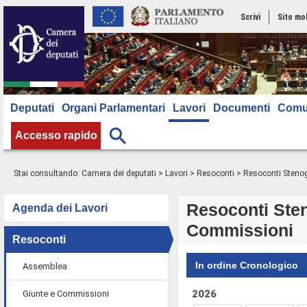
Scrivi
Sito mo
Deputati
Organi Parlamentari
Lavori
Documenti
Comu
Accesso rapido
Stai consultando:
Camera dei deputati
>
Lavori
>
Resoconti
> Resoconti Stenogr
Resoconti Sten
Agenda dei Lavori
Commissioni
Resoconti
In ordine Cronologico
Assemblea
2026
Giunte e Commissioni