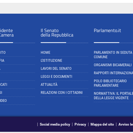
sidente
Il Senato
Parlamento.it
 Camera
della Repubblica
SITO
HOME
PARLAMENTO IN SEDUTA
COMUNE
FIA
L'ISTITUZIONE
ORGANISMI BICAMERALI
A
LAVORI DEL SENATO
RAPPORTI INTERNAZIONA
LEGGI E DOCUMENTI
POLO BIBLIOTECARIO
CATI
ATTUALITÀ
PARLAMENTARE
SI
RELAZIONI CON I CITTADINI
NORMATTIVA: IL PORTAL
DELLA LEGGE VIGENTE
IDEO
Social media policy
Privacy
Mappa del sito
Avviso le