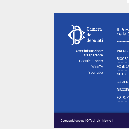
Il Pre
della
Amministrazione
VAI AL 
trasparente
BIOGRA
Portale storico
AGEND
WebTv
YouTube
NOTIZIE
COMUNI
DISCOR
FOTO/V
Camera dei deputati © Tutti i diritti riservati