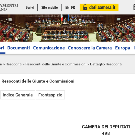
Scrivi
Sito mobile
EN
FR
ri
Documenti
Comunicazione
Conoscere la Camera
Europa
ri
>
Resoconti
>
Resoconti delle Giunte e Commissioni
> Dettaglio Resoconti
Resoconti delle Giunte e Commissioni
Indice Generale
Frontespizio
CAMERA DEI DEPUTATI
498