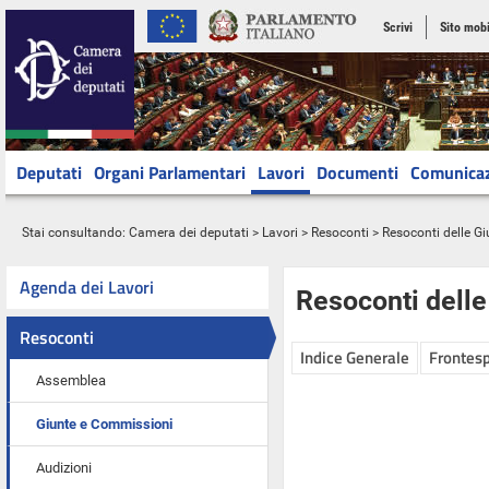
Scrivi
Sito mobi
Deputati
Organi Parlamentari
Lavori
Documenti
Comunica
Stai consultando:
Camera dei deputati
>
Lavori
>
Resoconti
>
Resoconti delle G
Agenda dei Lavori
Resoconti dell
Resoconti
Indice Generale
Frontesp
Assemblea
Giunte e Commissioni
Audizioni