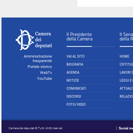
Il Presidente
Il Sen
della Camera
della 
Amministrazione
VAI AL SITO
HOME
trasparente
BIOGRAFIA
L'ISTITU
Portale storico
AGENDA
LAVORI 
WebTv
YouTube
NOTIZIE
LEGGI E
COMUNICATI
ATTUALI
DISCORSI
RELAZIO
FOTO/VIDEO
Social m
Camera dei deputati © Tutti i diritti riservati