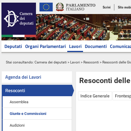
Scrivi
Sito mobi
Deputati
Organi Parlamentari
Lavori
Documenti
Comunica
Stai consultando:
Camera dei deputati
>
Lavori
>
Resoconti
>
Resoconti delle G
Agenda dei Lavori
Resoconti dell
Resoconti
Indice Generale
Frontesp
Assemblea
Giunte e Commissioni
Audizioni