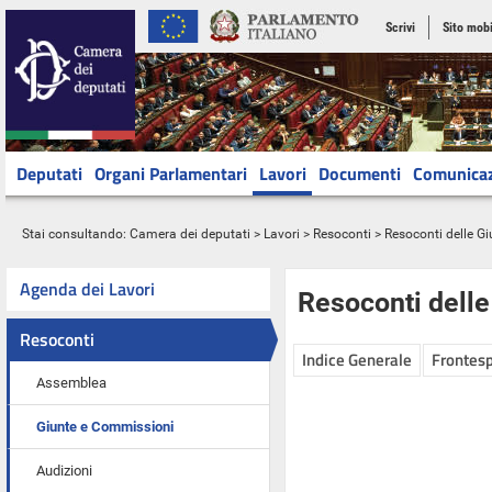
Scrivi
Sito mobi
Deputati
Organi Parlamentari
Lavori
Documenti
Comunica
Stai consultando:
Camera dei deputati
>
Lavori
>
Resoconti
>
Resoconti delle G
Agenda dei Lavori
Resoconti dell
Resoconti
Indice Generale
Frontesp
Assemblea
Giunte e Commissioni
Audizioni