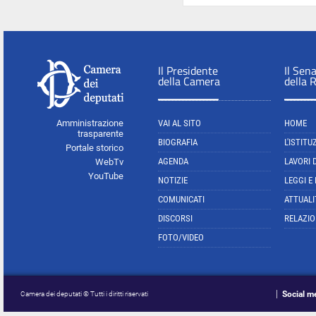
Il Presidente
Il Sen
della Camera
della 
Amministrazione
VAI AL SITO
HOME
trasparente
BIOGRAFIA
L'ISTITU
Portale storico
AGENDA
LAVORI 
WebTv
YouTube
NOTIZIE
LEGGI E
COMUNICATI
ATTUALI
DISCORSI
RELAZIO
FOTO/VIDEO
Social m
Camera dei deputati © Tutti i diritti riservati