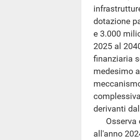
infrastruttu
dotazione pa
e 3.000 mili
2025 al 2040
finanziaria 
medesimo ar
meccanismo 
complessivam
derivanti dal
Osserva che,
all'anno 2024