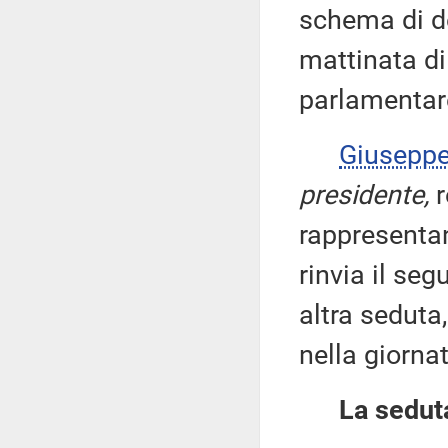
schema di de
mattinata d
parlamentare
Giusepp
presidente,
r
rappresentan
rinvia il se
altra seduta
nella giorna
La seduta