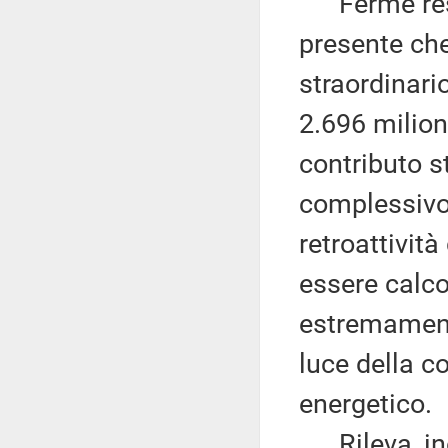
Ferme restan
presente che
straordinari
2.696 milion
contributo st
complessivo 
retroattività
essere calco
estremamente
luce della c
energetico.
Rileva, inol