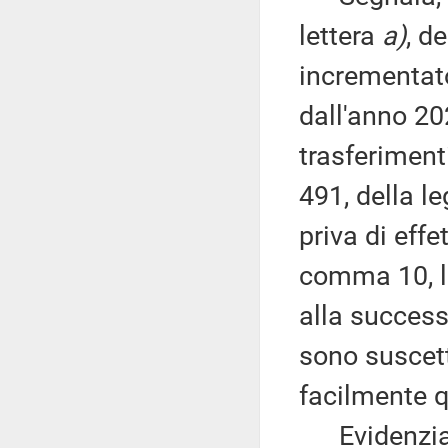
lettera
a)
, d
incrementato
dall'anno 20
trasferiment
491, della l
priva di effet
comma 10, l
alla success
sono suscetti
facilmente qu
Evidenzia, 