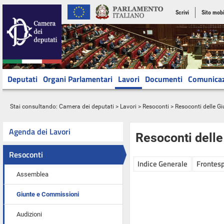
Scrivi
Sito mobi
Deputati
Organi Parlamentari
Lavori
Documenti
Comunica
Stai consultando:
Camera dei deputati
>
Lavori
>
Resoconti
>
Resoconti delle G
Agenda dei Lavori
Resoconti dell
Resoconti
Indice Generale
Frontesp
Assemblea
Giunte e Commissioni
Audizioni