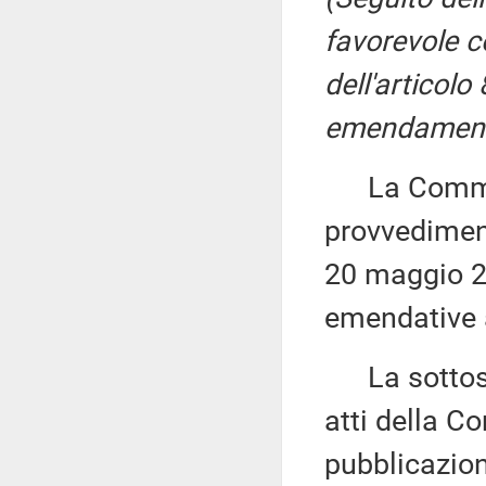
favorevole co
dell'articolo
emendament
La Commiss
provvediment
20 maggio 20
emendative a
La sottose
atti della Co
pubblicazion