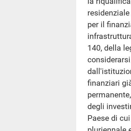
la riqualific
residenziale
per il finan
infrastruttu
140, della l
considerarsi
dall'istituzi
finanziari g
permanente, 
degli investi
Paese di cui
pluriennale 