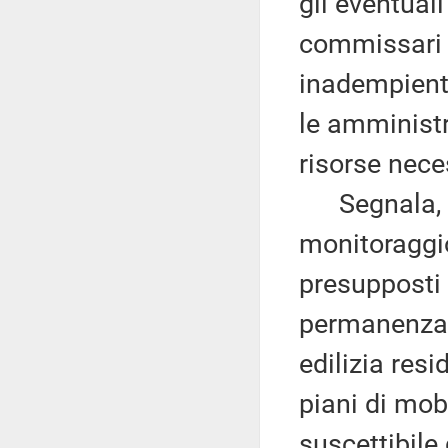
gli eventual
commissari s
inadempienti
le amministr
risorse neces
Segnala, poi
monitoraggio
presupposti 
permanenza d
edilizia res
piani di mob
suscettibile