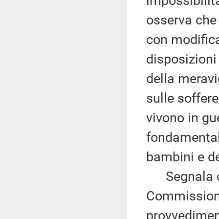
impossibilit
osserva che 
con modifica
disposizioni
della meravig
sulle soffer
vivono in gue
fondamentale 
bambini e de
Segnala che
Commissione
provvedimen