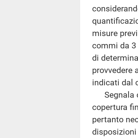
considerando 
quantificazi
misure previs
commi da 3 a
di determin
provvedere a
indicati da
Segnala che
copertura fin
pertanto nec
disposizioni