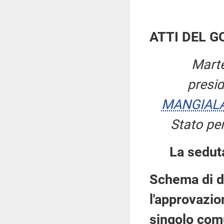
ATTI DEL 
Marte
presi
MANGIAL
Stato per
La sedut
Schema di d
l'approvazio
singolo comu