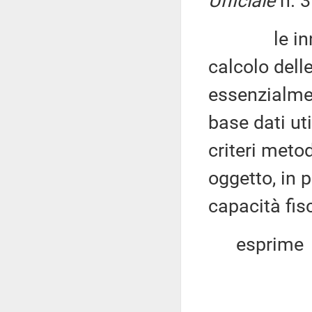
Ufficiale
n. 3
le innovaz
calcolo dell
essenzialme
base dati uti
criteri meto
oggetto, in 
capacità fis
esprime