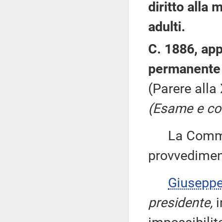
diritto alla 
adulti.
C. 1886, app
permanente 
(Parere alla
(Esame e con
La Commiss
provvedimen
Giusepp
presidente,
i