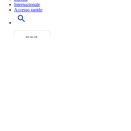
Internazionale
Accesso rapido
Progetti di legge
Ultimi Decreti legge esaminati
Doc parlamentari
Leggi approvate
Ordine del giorno