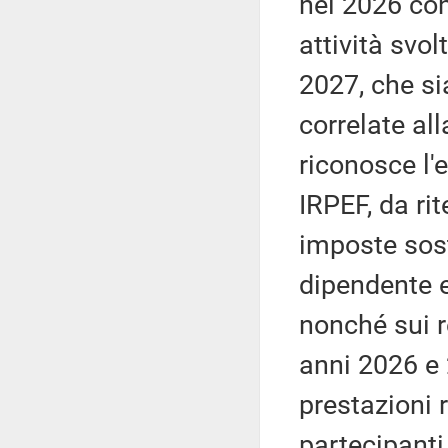
nel 2026 con 
attività svol
2027, che s
correlate all
riconosce l'
IRPEF, da ri
imposte sosti
dipendente e
nonché sui r
anni 2026 e 
prestazioni 
partecipanti