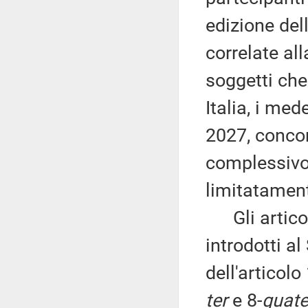
edizione de
correlate all
soggetti che
Italia, i med
2027, concor
complessivo
limitatament
Gli articol
introdotti a
dell'articol
ter
e 8-
quate