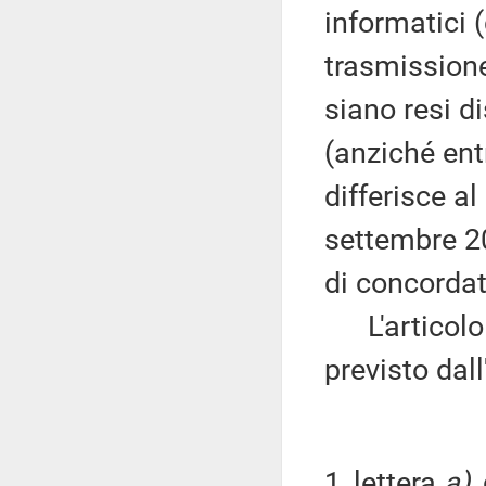
informatici (
trasmissione
siano resi d
(anziché entr
differisce a
settembre 20
di concordat
L'articolo 8
previsto dal
1, lettera
a)
,