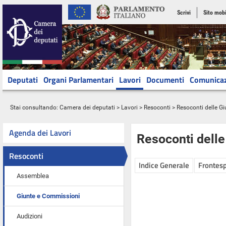
Scrivi
Sito mobi
Deputati
Organi Parlamentari
Lavori
Documenti
Comunica
Stai consultando:
Camera dei deputati
>
Lavori
>
Resoconti
>
Resoconti delle G
Agenda dei Lavori
Resoconti dell
Resoconti
Indice Generale
Frontesp
Assemblea
Giunte e Commissioni
Audizioni