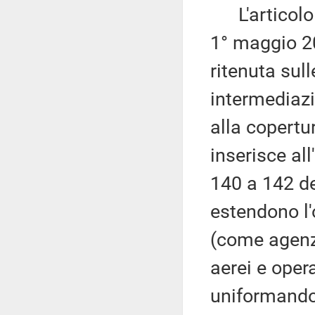
L'articolo 6
1° maggio 20
ritenuta sull
intermediaz
alla copertur
inserisce al
140 a 142 de
estendono l'
(come agenzi
aerei e opera
uniformandon