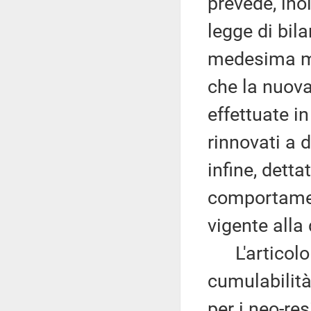
prevede, inol
legge di bil
medesima ma
che la nuova
effettuate in
rinnovati a 
infine, detta
comportament
vigente alla
L'articolo 2
cumulabilità
per i neo-re