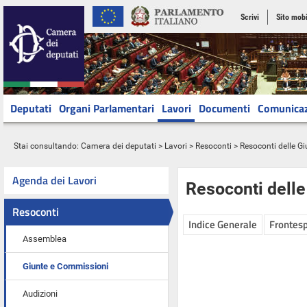
Scrivi
Sito mobi
Deputati
Organi Parlamentari
Lavori
Documenti
Comunica
Stai consultando:
Camera dei deputati
>
Lavori
>
Resoconti
>
Resoconti delle G
Agenda dei Lavori
Resoconti dell
Resoconti
Indice Generale
Frontesp
Assemblea
Giunte e Commissioni
Audizioni