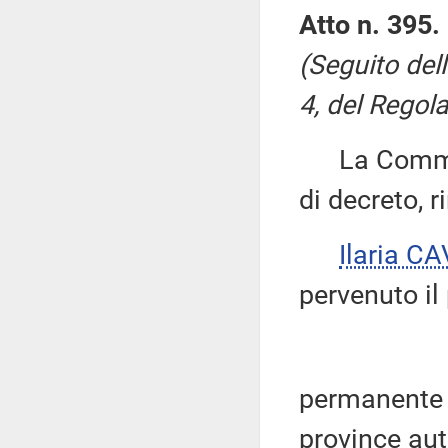
Atto n. 395.
(Seguito del
4, del Regola
La Commiss
di decreto, r
Ilaria C
pervenuto il
permanente pe
province aut