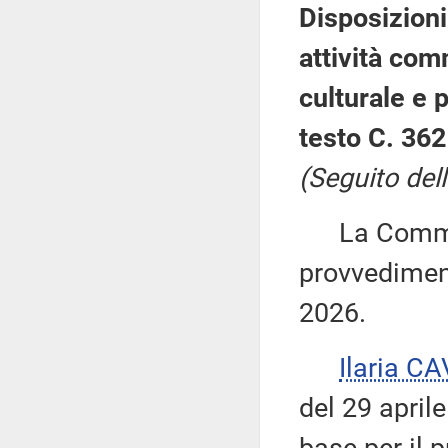
Disposizioni
attività com
culturale e 
testo C. 362
(Seguito dell
La Commiss
provvediment
2026.
Ilaria C
del 29 april
base per il 