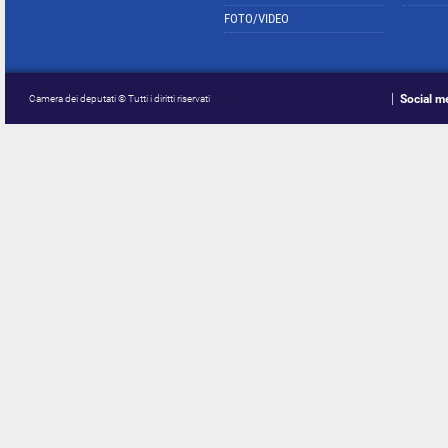
FOTO/VIDEO
Social m
Camera dei deputati © Tutti i diritti riservati