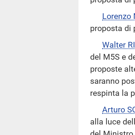
Lorenzo
proposta di 
Walter 
del M5S e d
proposte alt
saranno post
respinta la p
Arturo 
alla luce del
del Ministro