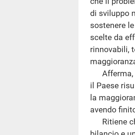
che il probl
di sviluppo 
sostenere le
scelte da eff
rinnovabili, 
maggioranz
Afferma, in
il Paese risu
la maggiora
avendo finit
Ritiene che
bilancio e u