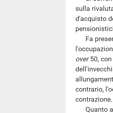
sulla rivalut
d'acquisto de
pensionisti
Fa present
l'occupazion
over
50, con 
dell'invecch
allungamento
contrario, l'
contrazione.
Quanto al l