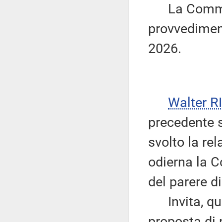
La Commiss
provvediment
2026.
Walter 
precedente s
svolto la re
odierna la 
del parere d
Invita, quin
proposta di 