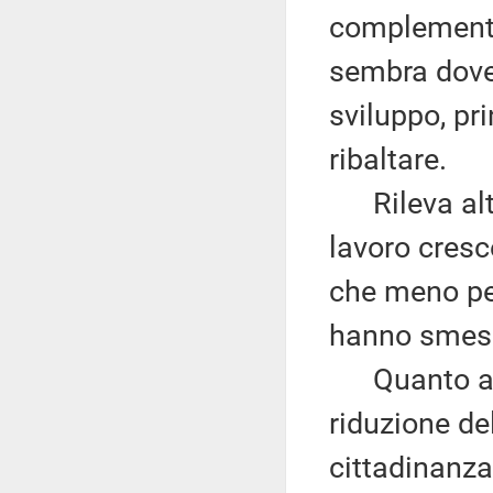
complementa
sembra dove
sviluppo, pri
ribaltare.
Rileva altre
lavoro cresc
che meno pe
hanno smess
Quanto all
riduzione del
cittadinanza