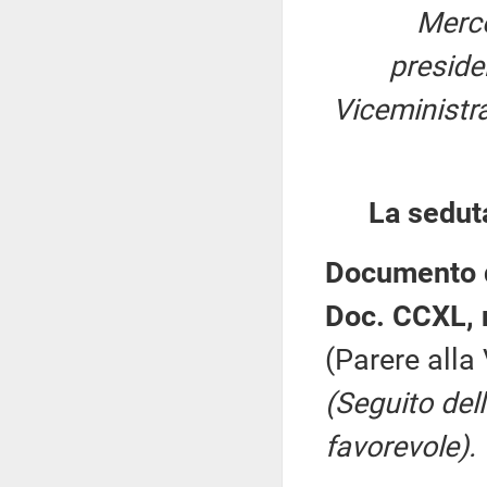
Merco
presid
Viceministra
La sedut
Documento d
Doc. CCXL, n
(Parere all
(Seguito del
favorevole).