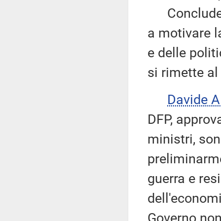
Conclude so
a motivare la
e delle politi
si rimette a
Davide A
DFP, approva
ministri, so
preliminarme
guerra e res
dell'economia
Governo non 