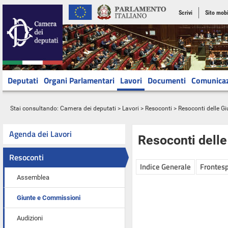
Scrivi
Sito mobi
Deputati
Organi Parlamentari
Lavori
Documenti
Comunica
Stai consultando:
Camera dei deputati
>
Lavori
>
Resoconti
>
Resoconti delle G
Agenda dei Lavori
Resoconti dell
Resoconti
Indice Generale
Frontesp
Assemblea
Giunte e Commissioni
Audizioni