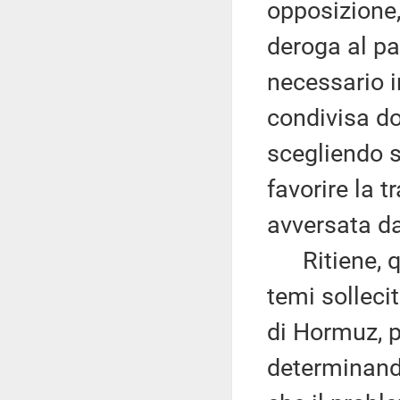
opposizione,
deroga al pat
necessario i
condivisa dov
scegliendo s
favorire la 
avversata da
Ritiene, qui
temi sollecit
di Hormuz, pi
determinand