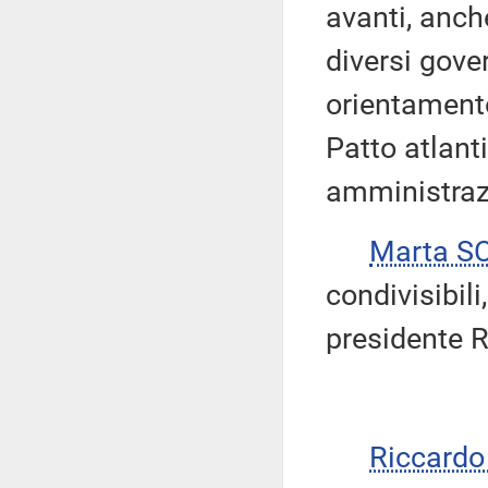
avanti, anche
diversi gove
orientamento
Patto atlant
amministrazi
Marta S
condivisibili
presidente R
Riccardo