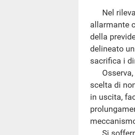
Nel rilevar
allarmante c
della previd
delineato un
sacrifica i d
Osserva, ino
scelta di non
in uscita, fa
prolungamento
meccanismo 
Si sofferma 