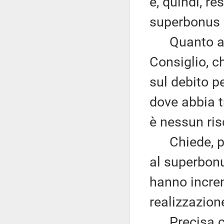
è, quindi, r
superbonus 
Quanto all'
Consiglio, c
sul debito pe
dove abbia tr
è nessun ris
Chiede, poi,
al superbonu
hanno increm
realizzazion
Precisa che