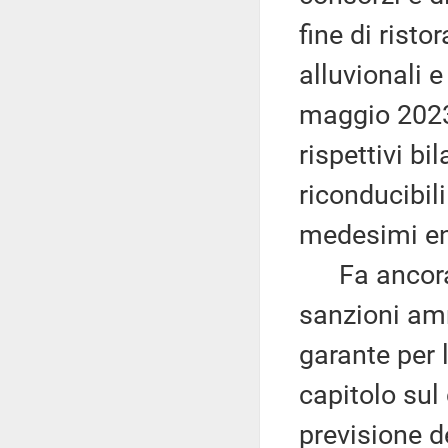
fine di risto
alluvionali e
maggio 2023,
rispettivi bi
riconducibil
medesimi en
Fa ancora p
sanzioni amm
garante per 
capitolo sul 
previsione d