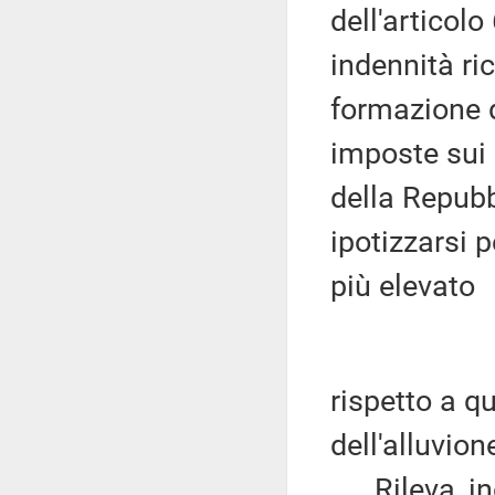
dell'articol
indennità ri
formazione d
imposte sui r
della Repubb
ipotizzarsi 
più elevato
rispetto a q
dell'alluvio
Rileva, inol