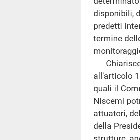
determinato
disponibili,
predetti inte
termine delle
monitoraggio
Chiarisce qu
all'articolo 
quali il Com
Niscemi potrà
attuatori, de
della Presid
strutture, a