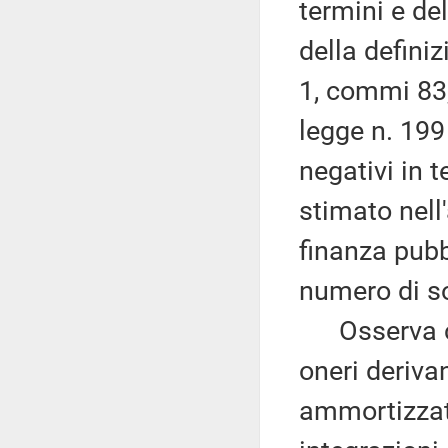
termini e de
della definiz
1, commi 83, 
legge n. 199
negativi in t
stimato nell
finanza pubb
numero di so
Osserva che,
oneri derivan
ammortizzato