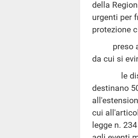
della Region
urgenti per 
protezione ci
preso atto 
da cui si ev
le disposi
destinano 50
all'estension
cui all'arti
legge n. 234
agli eventi m