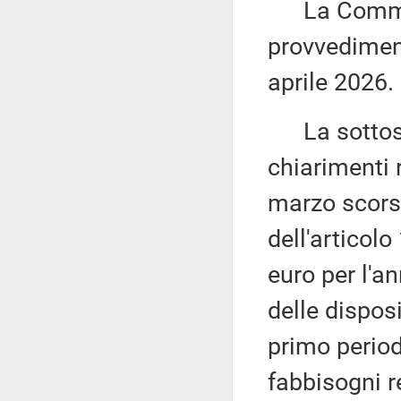
La Commiss
provvediment
aprile 2026.
La sottose
chiarimenti r
marzo scorso
dell'articol
euro per l'a
delle disposi
primo period
fabbisogni re