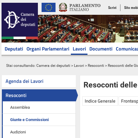
Scrivi
Sito mobi
Deputati
Organi Parlamentari
Lavori
Documenti
Comunica
Stai consultando:
Camera dei deputati
>
Lavori
>
Resoconti
>
Resoconti delle G
Agenda dei Lavori
Resoconti dell
Resoconti
Indice Generale
Frontesp
Assemblea
Giunte e Commissioni
Audizioni