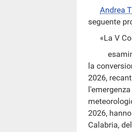
Andrea 
seguente pro
«La V Com
esaminato i
la conversio
2026, recant
l'emergenza 
meteorologic
2026, hanno c
Calabria, de