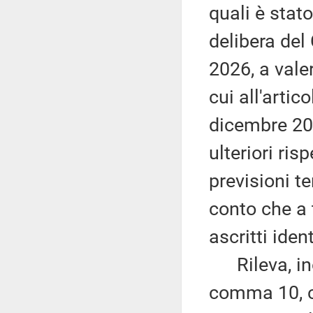
quali è stat
delibera del
2026, a valer
cui all'arti
dicembre 202
ulteriori ris
previsioni t
conto che a 
ascritti iden
Rileva, inol
comma 10, c