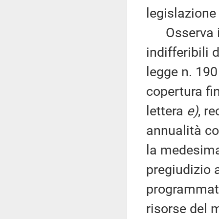
legislazione
Osserva inf
indifferibili
legge n. 190 
copertura fi
lettera
e)
, r
annualità co
la medesima 
pregiudizio a
programmati 
risorse del