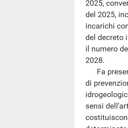
2025, conver
del 2025, in
incarichi con
del decreto
il numero dei
2028.
Fa presente 
di prevenzion
idrogeologic
sensi dell'a
costituisco