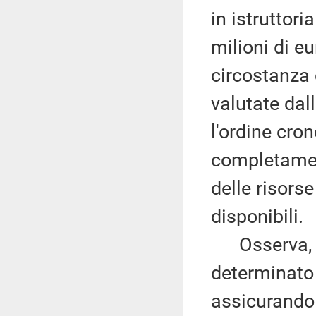
in istruttor
milioni di e
circostanza
valutate dal
l'ordine cro
completamento
delle risors
disponibili.
Osserva, alt
determinato d
assicurando 