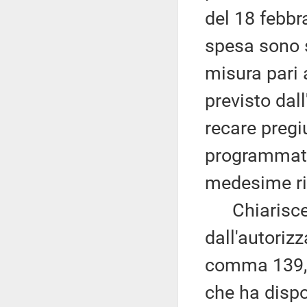
del 18 febbr
spesa sono su
misura pari 
previsto dal
recare pregiu
programmati 
medesime ri
Chiarisce c
dall'autorizz
comma 139, 
che ha dispo