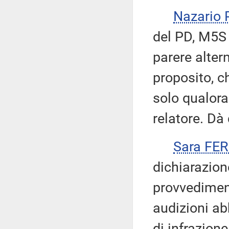
Nazario
del PD, M5S
parere alter
proposito, c
solo qualora
relatore. Dà 
Sara FE
dichiarazion
provvediment
audizioni ab
di infrazion