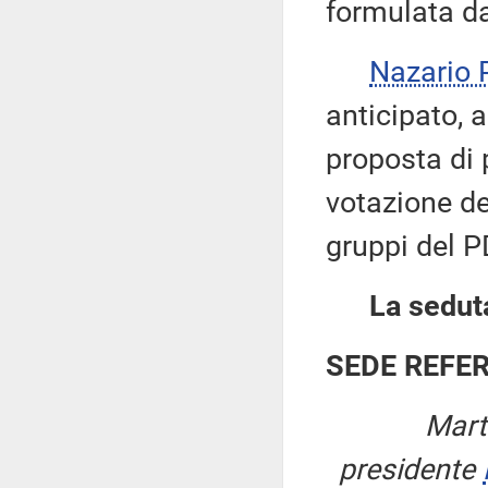
formulata da
Nazario
anticipato, 
proposta di p
votazione de
gruppi del 
La seduta
SEDE REFE
Mart
presidente