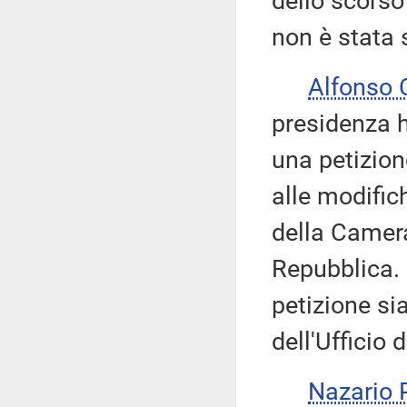
dello scorso
non è stata 
Alfonso
presidenza h
una petizion
alle modifich
della Camera
Repubblica.
petizione si
dell'Ufficio 
Nazario