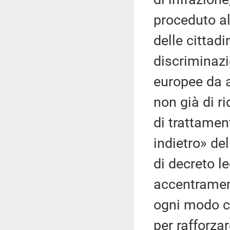
proceduto all
delle cittadi
discriminazi
europee da a
non già di ri
di trattamen
indietro» de
di decreto l
accentrament
ogni modo ch
per rafforzar