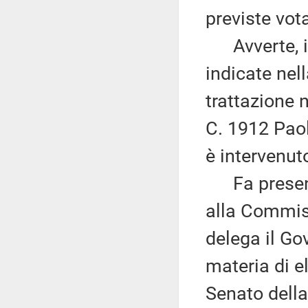
previste vot
Avverte, ino
indicate nel
trattazione 
C. 1912 Paol
è intervenuto
Fa presente,
alla Commiss
delega il Gov
materia di e
Senato della