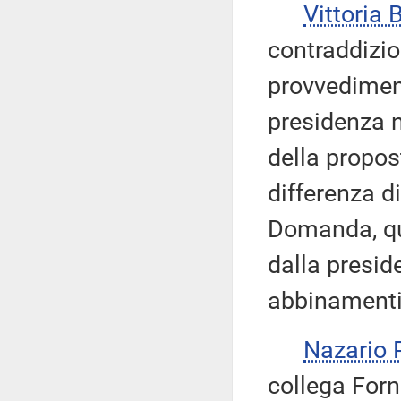
Vittoria
contraddizio
provvediment
presidenza n
della propos
differenza d
Domanda, quin
dalla presid
abbinamenti 
Nazario
collega Forn