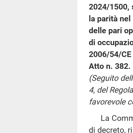
2024/1500, s
la parità nel
delle pari o
di occupazio
2006/54/CE 
Atto n. 382.
(Seguito del
4, del Regol
favorevole c
La Commiss
di decreto, 