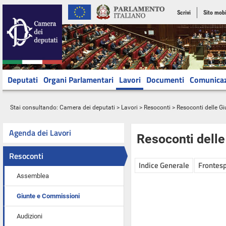
Scrivi
Sito mobi
Deputati
Organi Parlamentari
Lavori
Documenti
Comunica
Stai consultando:
Camera dei deputati
>
Lavori
>
Resoconti
>
Resoconti delle G
Agenda dei Lavori
Resoconti dell
Resoconti
Indice Generale
Frontesp
Assemblea
Giunte e Commissioni
Audizioni