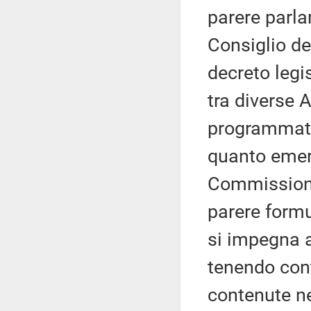
parere parla
Consiglio de
decreto legi
tra diverse 
programmata
quanto emers
Commissione
parere formu
si impegna a
tenendo cont
contenute ne