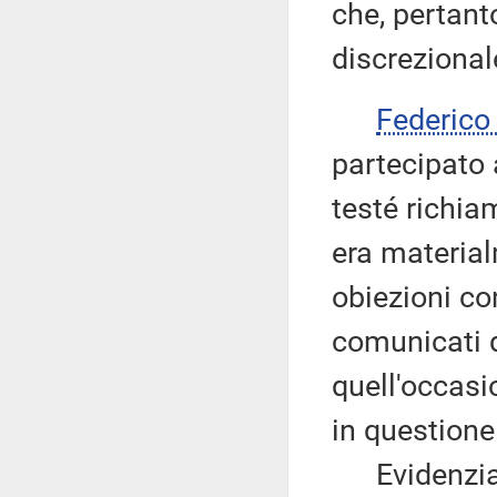
che, pertant
discreziona
Federic
partecipato a
testé richia
era material
obiezioni co
comunicati d
quell'occasi
in questione
Evidenzia q