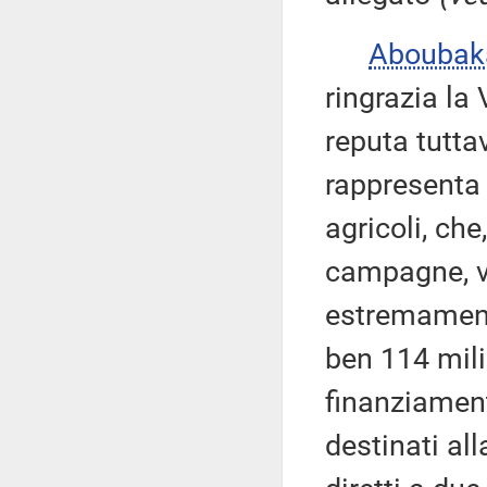
Abouba
ringrazia la 
reputa tutta
rappresenta 
agricoli, ch
campagne, vi
estremamente
ben 114 mili
finanziament
destinati al