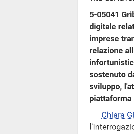
5-05041 Grib
digitale rela
imprese tram
relazione al
infortunisti
sostenuto da
sviluppo, l'
piattaforma 
Chiara 
l'interrogazi