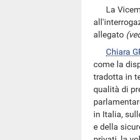
La Vicemi
all'interroga
allegato
(ved
Chiara 
come la disp
tradotta in 
qualità di p
parlamentare
in Italia, su
e della sicur
privati, la v