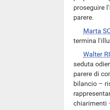
proseguire l'
parere.
Marta S
termina l'ill
Walter 
seduta odie
parere di c
bilancio – r
rappresentan
chiarimenti –