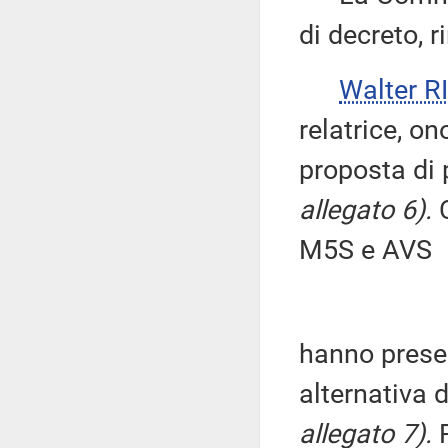
di decreto, 
Walter 
relatrice, o
proposta di 
allegato 6).
C
M5S e AVS
hanno prese
alternativa 
allegato 7).
R