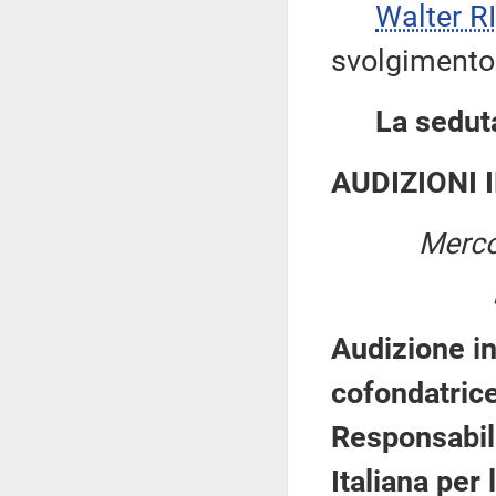
Walter 
svolgimento 
La seduta
AUDIZIONI 
Merco
Audizione i
cofondatric
Responsabile
Italiana per 