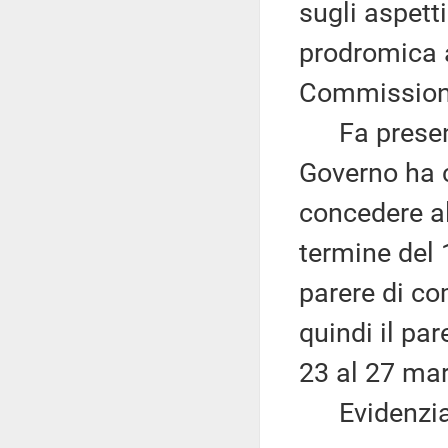
sugli aspetti
prodromica a
Commission
Fa presente 
Governo ha c
concedere a
termine del 
parere di c
quindi il pa
23 al 27 ma
Evidenzia c