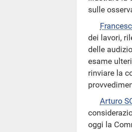
sulle osserv
Frances
dei lavori, 
delle audizi
esame ulteri
rinviare la 
provvedimen
Arturo 
considerazio
oggi la Comm