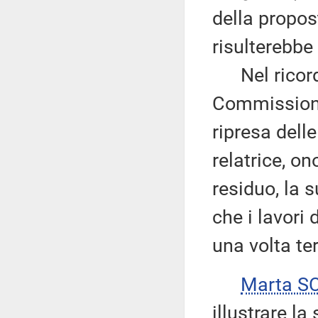
della propost
risulterebbe
Nel ricordar
Commissione
ripresa dell
relatrice, on
residuo, la 
che i lavori
una volta te
Marta S
illustrare l