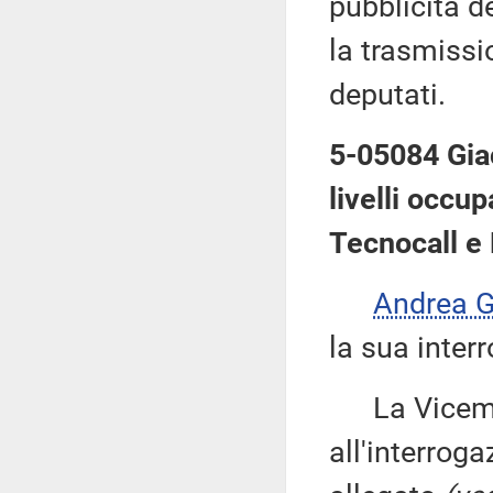
pubblicità d
la trasmissi
deputati.
5-05084 Giac
livelli occu
Tecnocall e
Andrea 
la sua inter
La Vicemi
all'interroga