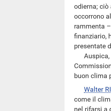
odierna; ciò
occorrono al
rammenta – d
finanziario,
presentate d
Auspica, inf
Commissione
buon clima p
Walter 
come il clima
nel rifarsi 