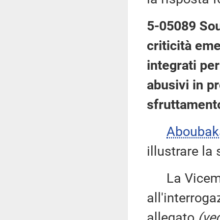
5-05089 Soum
criticità eme
integrati pe
abusivi in pr
sfruttamento
Abouba
illustrare la
La Vicemi
all'interroga
allegato
(ved