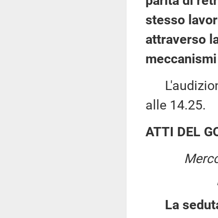
parità di re
stesso lavor
attraverso la
meccanismi d
L'audizione
alle 14.25.
ATTI DEL 
Merco
La sedut