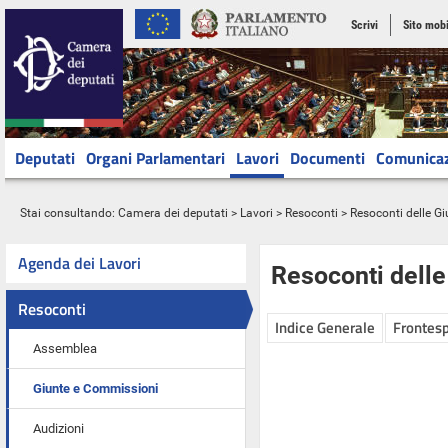
Scrivi
Sito mobi
Deputati
Organi Parlamentari
Lavori
Documenti
Comunica
Stai consultando:
Camera dei deputati
>
Lavori
>
Resoconti
>
Resoconti delle G
Agenda dei Lavori
Resoconti dell
Resoconti
Indice Generale
Frontesp
Assemblea
Giunte e Commissioni
Audizioni