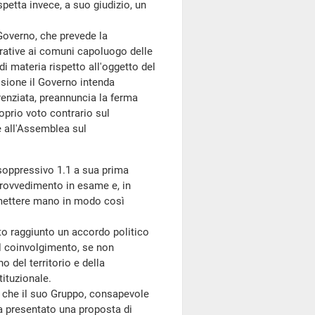
spetta invece, a suo giudizio, un
overno, che prevede la
strative ai comuni capoluogo delle
di materia rispetto all'oggetto del
isione il Governo intenda
erenziata, preannuncia la ferma
oprio voto contrario sul
e all'Assemblea sul
soppressivo 1.1 a sua prima
 provvedimento in esame e, in
a mettere mano in modo così
o raggiunto un accordo politico
il coinvolgimento, se non
 del territorio e della
tituzionale.
che il suo Gruppo, consapevole
va presentato una proposta di