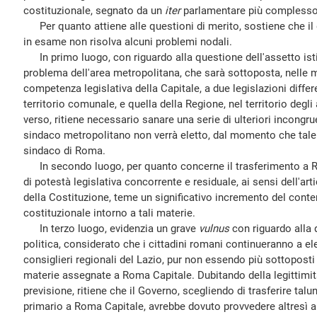
costituzionale, segnato da un
iter
parlamentare più complesso 
Per quanto attiene alle questioni di merito, sostiene che il 
in esame non risolva alcuni problemi nodali.
In primo luogo, con riguardo alla questione dell'assetto istit
problema dell'area metropolitana, che sarà sottoposta, nelle m
competenza legislativa della Capitale, a due legislazioni differe
territorio comunale, e quella della Regione, nel territorio degli 
verso, ritiene necessario sanare una serie di ulteriori incongrue
sindaco metropolitano non verrà eletto, dal momento che tale ca
sindaco di Roma.
In secondo luogo, per quanto concerne il trasferimento a R
di potestà legislativa concorrente e residuale, ai sensi dell'a
della Costituzione, teme un significativo incremento del conte
costituzionale intorno a tali materie.
In terzo luogo, evidenzia un grave
vulnus
con riguardo alla 
politica, considerato che i cittadini romani continueranno a e
consiglieri regionali del Lazio, pur non essendo più sottoposti
materie assegnate a Roma Capitale. Dubitando della legittimità
previsione, ritiene che il Governo, scegliendo di trasferire talu
primario a Roma Capitale, avrebbe dovuto provvedere altresì all