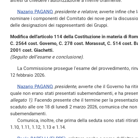
altresì di chiedere l'autorizzazione a riferire oralmente.
Nazario PAGANO
,
presidente e relatore
, avverte infine che 
nominare i componenti del Comitato dei nove per la discussi
delle designazioni dei rappresentanti dei Gruppi.
Modifica dell'articolo 114 della Costituzione in materia di Rom
C. 2564 cost. Governo, C. 278 cost. Morassut, C. 514 cost. Ba
2001 cost. Giachetti.
(Seguito dell'esame e conclusione).
La Commissione prosegue l'esame del provvedimento, rinviat
12 febbraio 2026.
Nazario PAGANO
,
presidente
, avverte che il Governo ha rit
quale non erano stati presentati subemendamenti, e ha pres
allegato 1)
. Facendo presente che il termine per la presentaz
scaduto alle ore 18 di lunedì 2 marzo 2026, comunica che non 
subemendamenti.
Comunica, inoltre, che prima della seduta sono stati ritirati 
1.10, 1.11, 1.12, 1.13 e 1.14.