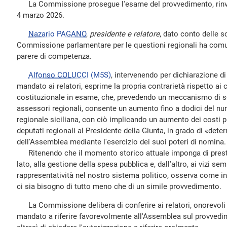
La Commissione prosegue l'esame del provvedimento, rinviat
4 marzo 2026.
Nazario PAGANO
,
presidente e relatore
, dato conto delle s
Commissione parlamentare per le questioni regionali ha comu
parere di competenza.
Alfonso COLUCCI
(M5S)
, intervenendo per dichiarazione d
mandato ai relatori, esprime la propria contrarietà rispetto ai 
costituzionale in esame, che, prevedendo un meccanismo di so
assessori regionali, consente un aumento fino a dodici del nu
regionale siciliana, con ciò implicando un aumento dei costi 
deputati regionali al Presidente della Giunta, in grado di «de
dell'Assemblea mediante l'esercizio dei suoi poteri di nomina.
Ritenendo che il momento storico attuale imponga di prest
lato, alla gestione della spesa pubblica e, dall'altro, ai vizi sem
rappresentatività nel nostro sistema politico, osserva come in Si
ci sia bisogno di tutto meno che di un simile provvedimento.
La Commissione delibera di conferire ai relatori, onorevoli 
mandato a riferire favorevolmente all'Assemblea sul provved