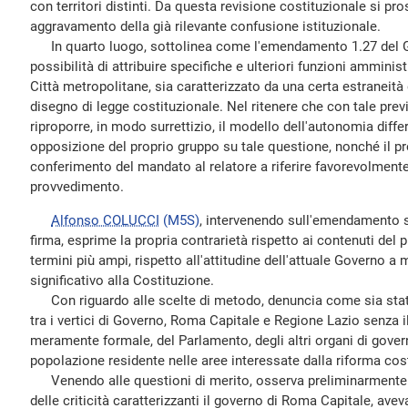
con territori distinti. Da questa revisione costituzionale si pro
aggravamento della già rilevante confusione istituzionale.
In quarto luogo, sottolinea come l'emendamento 1.27 del G
possibilità di attribuire specifiche e ulteriori funzioni ammini
Città metropolitane, sia caratterizzato da una certa estraneità 
disegno di legge costituzionale. Nel ritenere che con tale prev
riproporre, in modo surrettizio, il modello dell'autonomia diff
opposizione del proprio gruppo su tale questione, nonché il pr
conferimento del mandato al relatore a riferire favorevolment
provvedimento.
Alfonso COLUCCI
(M5S)
, intervenendo sull'emendamento 
firma, esprime la propria contrarietà rispetto ai contenuti del
termini più ampi, rispetto all'attitudine dell'attuale Governo 
significativo alla Costituzione.
Con riguardo alle scelte di metodo, denuncia come sia stat
tra i vertici di Governo, Roma Capitale e Regione Lazio senza 
meramente formale, del Parlamento, degli altri organi di governo
popolazione residente nelle aree interessate dalla riforma cos
Venendo alle questioni di merito, osserva preliminarmente 
delle criticità caratterizzanti il governo di Roma Capitale, ave