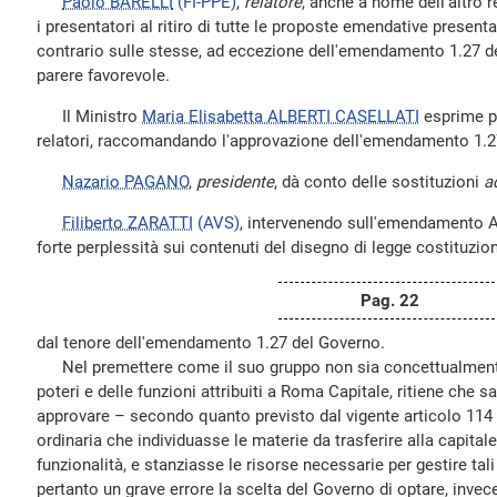
Paolo BARELLI
(FI-PPE)
,
relatore
, anche a nome dell'altro r
i presentatori al ritiro di tutte le proposte emendative present
contrario sulle stesse, ad eccezione dell'emendamento 1.27 d
parere favorevole.
Il Ministro
Maria Elisabetta ALBERTI CASELLATI
esprime p
relatori, raccomandando l'approvazione dell'emendamento 1.2
Nazario PAGANO
,
presidente
, dà conto delle sostituzioni
a
Filiberto ZARATTI
(AVS)
, intervenendo sull'emendamento A
forte perplessità sui contenuti del disegno di legge costituzio
Pag. 22
dal tenore dell'emendamento 1.27 del Governo.
Nel premettere come il suo gruppo non sia concettualmente
poteri e delle funzioni attribuiti a Roma Capitale, ritiene che 
approvare – secondo quanto previsto dal vigente articolo 114 
ordinaria che individuasse le materie da trasferire alla capitale
funzionalità, e stanziasse le risorse necessarie per gestire t
pertanto un grave errore la scelta del Governo di optare, invece