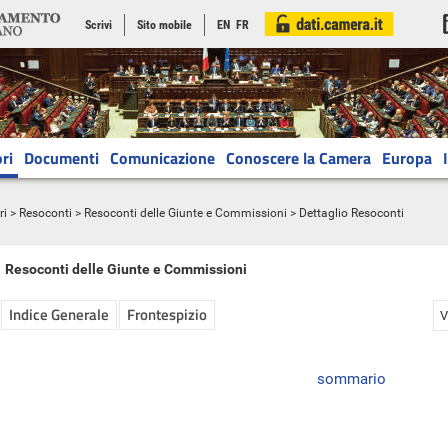
Scrivi
Sito mobile
EN
FR
ri
Documenti
Comunicazione
Conoscere la Camera
Europa
ri
>
Resoconti
>
Resoconti delle Giunte e Commissioni
> Dettaglio Resoconti
Resoconti delle Giunte e Commissioni
Indice Generale
Frontespizio
V
sommario