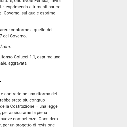
elatore, onorevole Perissa, invita
ate, esprimendo altrimenti parere
el Governo, sul quale esprime
arere conforme a quello dei
7 del Governo.
d rem.
lfonso Colucci 1.1, esprime una
nale, aggravata
 contrario ad una riforma dei
sarebbe stato più congruo
della Costituzione – una legge
, per assicurarne la piena
ali nuove competenze. Considera
, per un progetto di revisione