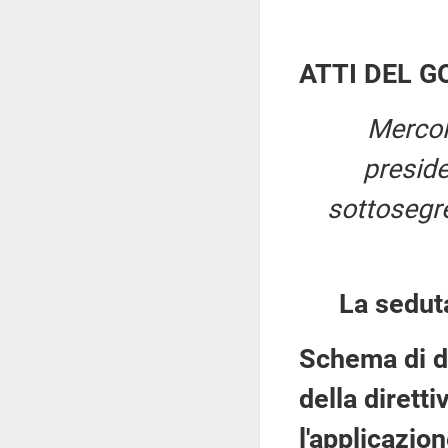
ATTI DEL 
Mercol
presid
sottosegret
La sedut
Schema di de
della dirett
l'applicazion