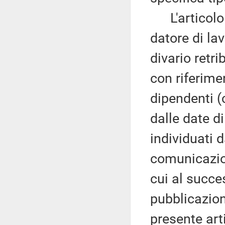
L'articolo 9
datore di la
divario retri
con riferime
dipendenti (
dalle date d
individuati 
comunicazio
cui al succe
pubblicazion
presente arti