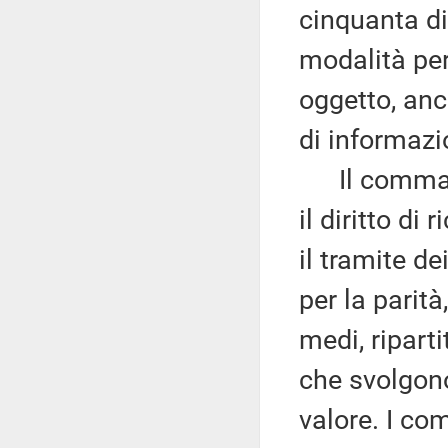
cinquanta d
modalità per
oggetto, anc
di informazio
Il comma 1 d
il diritto di
il tramite d
per la parità,
medi, riparti
che svolgono
valore. I co