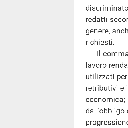
discriminator
redatti secon
genere, anche
richiesti.
Il comma 1 d
lavoro rendan
utilizzati pe
retributivi e 
economica; 
dall'obbligo 
progression