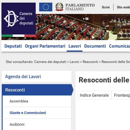
Scrivi
Sito mobi
Deputati
Organi Parlamentari
Lavori
Documenti
Comunica
Stai consultando:
Camera dei deputati
>
Lavori
>
Resoconti
>
Resoconti delle G
Agenda dei Lavori
Resoconti dell
Resoconti
Indice Generale
Frontesp
Assemblea
Giunte e Commissioni
Audizioni