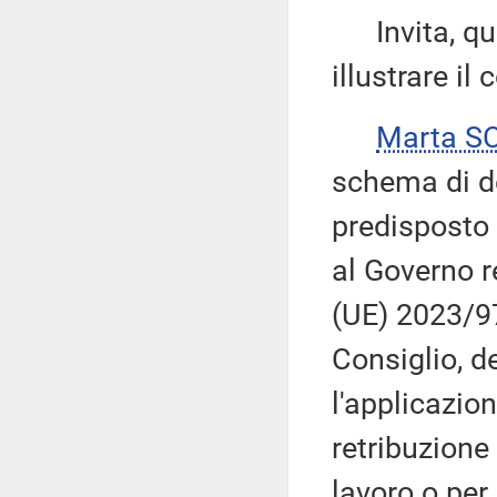
Invita, quin
illustrare i
Marta S
schema di de
predisposto 
al Governo r
(UE) 2023/9
Consiglio, d
l'applicazion
retribuzione
lavoro o per 