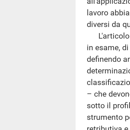
all'applicazi
lavoro abbia
diversi da q
L'articolo 4
in esame, di 
definendo anc
determinazi
classificazio
– che devono
sotto il prof
strumento pe
retributiva e