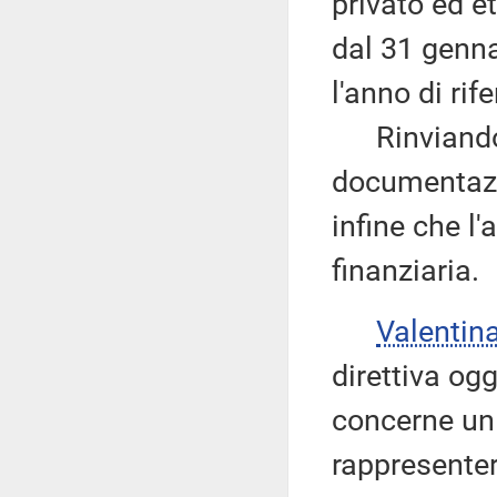
privato ed et
dal 31 genna
l'anno di rif
Rinviando, p
documentazio
infine che l'
finanziaria.
Valenti
direttiva og
concerne un
rappresente