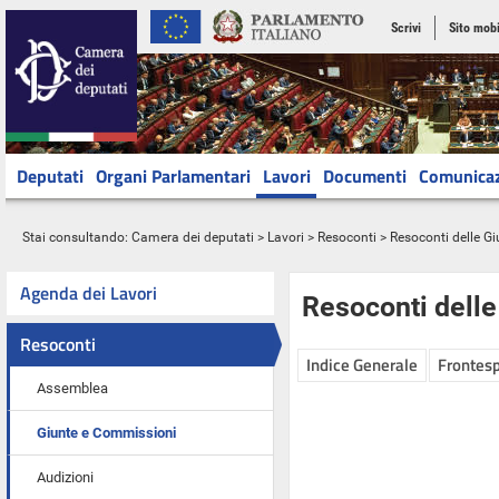
Scrivi
Sito mobi
Deputati
Organi Parlamentari
Lavori
Documenti
Comunica
Stai consultando:
Camera dei deputati
>
Lavori
>
Resoconti
>
Resoconti delle G
Agenda dei Lavori
Resoconti dell
Resoconti
Indice Generale
Frontesp
Assemblea
Giunte e Commissioni
Audizioni