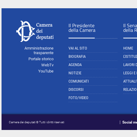
Il Presidente
Il Sen
della Camera
della 
Amministrazione
VAI AL SITO
HOME
trasparente
BIOGRAFIA
L'ISTITU
Portale storico
AGENDA
LAVORI 
WebTv
YouTube
NOTIZIE
LEGGI E
COMUNICATI
ATTUALI
DISCORSI
RELAZIO
FOTO/VIDEO
Social m
Camera dei deputati © Tutti i diritti riservati