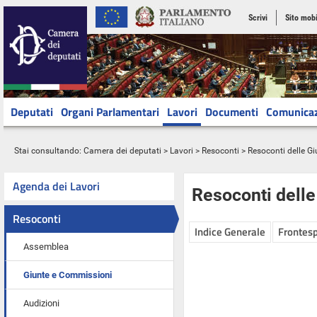
Scrivi
Sito mobi
Deputati
Organi Parlamentari
Lavori
Documenti
Comunica
Stai consultando:
Camera dei deputati
>
Lavori
>
Resoconti
>
Resoconti delle G
Agenda dei Lavori
Resoconti dell
Resoconti
Indice Generale
Frontesp
Assemblea
Giunte e Commissioni
Audizioni