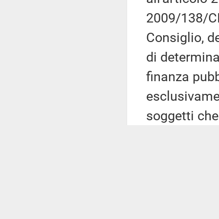
2009/138/CE
Consiglio, d
di determina
finanza pubb
esclusivament
soggetti che
assicurazion
destinati al
la vigente n
nostro ordin
assicurazioni