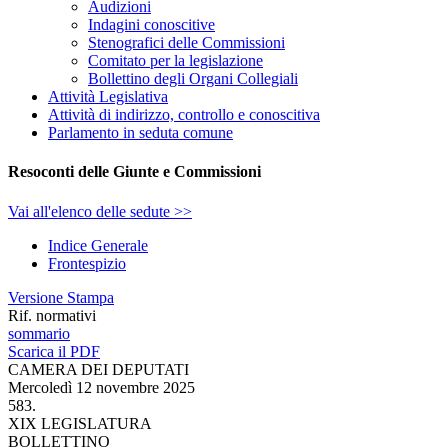
La Commissione prosegue l'esame del provvedimento, rinviato nell
Mauro ROTELLI
,
presidente,
ricorda che nella seduta di martedì 
Aldo MATTIA
(FDI)
,
relatore
, formula una proposta di parere f
La Commissione approva la proposta di parere del relatore.
La seduta termina alle 14.
SEDE REFERENTE
Mercoledì 12 novembre 2025. — Presidenza del presidente
Maur
La seduta comincia alle 14.
Disposizioni concernenti il controllo della qualità dell'aria nelle 
C. 2395 Mascaretti.
(Esame e rinvio).
La Commissione inizia l'esame del provvedimento.
Massimo MILANI
(FDI)
,
relatore,
nel rinviare per una disamina p
nove articoli, interviene in materia di tutela della qualità dell'aria nel
dell'ambiente, in coerenza con i princìpi sanciti dagli articoli 9 e 32 de