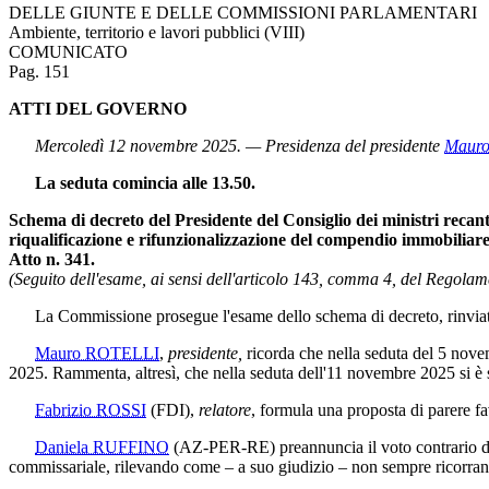
La relazione illustrativa che accompagna il provvedimento evidenzia co
per l'aria ambiente esterna, a causa sia dell'apporto di particolato prov
momento che la disciplina vigente – contenuta nel decreto legislativo 1
non contempla disposizioni vincolanti in materia di qualità dell'aria n
Passando all'esame del contenuto del provvedimento, l'articolo 1 individ
metropolitane, in attuazione dei princìpi costituzionali di tutela della s
L'articolo 2 reca le definizioni rilevanti ai fini dell'applicazione del
all'esito del monitoraggio, si accertano valori di inquinanti superiori ai 
L'articolo 3 prevede l'avvio, entro sei mesi dall'entrata in vigore dell
finalizzato alla rilevazione dei livelli di particolato atmosferico e di al
istituzionale.
Pag. 153
L'articolo 4 dispone l'installazione, da parte dei comuni, di strument
predisposizione di eventuali misure correttive.
L'articolo 5 stabilisce che, in caso di superamento dei valori limite, i
contenere almeno gli elementi informativi previsti dall'Allegato XV del 
previsto che la concentrazione di inquinanti emessa all'esterno dalle zo
L'articolo 6 introduce obblighi di pubblicità e trasparenza, prevedend
stazioni delle ferrovie metropolitane.
L'articolo 7 modifica l'articolo 20 del decreto legislativo n. 155 del 
e di verificarne l'efficacia ai fini della tutela della salute pubblica e de
L'articolo 8 prevede la responsabilità dirigenziale ed erariale in caso
autorità sanitaria locale.
L'articolo 9 reca la clausola di invarianza finanziaria, disponendo che
finanza pubblica.