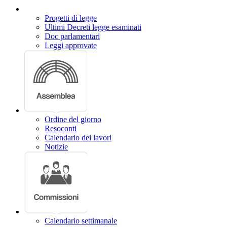
Internazionale
Accesso rapido
Stai consultando:
Camera dei deputati
>
Lavori
>
Resoconti
>
Resoco
INIZIO CONTENUTO
LAVORI
MENU DI NAVIGAZIONE DELLA SEZIONE
Salta il menu
Agenda dei Lavori
Resoconti
Assemblea
Giunte e Commissioni
Audizioni
Indagini conoscitive
Stenografici delle Commissioni
Comitato per la legislazione