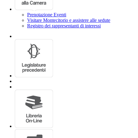
ATTI DEL GOVERNO
Mercoledì 12 novembre 2025. — Presidenza del presidente
Maur
La seduta comincia alle 13.50.
Schema di decreto del Presidente del Consiglio dei ministri recante
riqualificazione e rifunzionalizzazione del compendio immobilia
Atto n. 341.
(Seguito dell'esame, ai sensi dell'articolo 143, comma 4, del Regolam
La Commissione prosegue l'esame dello schema di decreto, rinviato
Mauro ROTELLI
,
presidente,
ricorda che nella seduta del 5 nove
2025. Rammenta, altresì, che nella seduta dell'11 novembre 2025 si è s
Fabrizio ROSSI
(FDI)
,
relatore
, formula una proposta di parere 
Daniela RUFFINO
(AZ-PER-RE)
preannuncia il voto contrario de
commissariale, rilevando come – a suo giudizio – non sempre ricorrano 
Nessun altro chiedendo di intervenire, la Commissione approva la pr
La seduta termina alle 13.55.