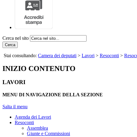
SEDE CONSULTIVA
Mercoledì 12 novembre 2025. — Presidenza del presidente
Maur
La seduta comincia alle 13.55.
Disposizioni per la semplificazione e la digitalizzazione dei proced
C. 2655, approvato dal Senato.
(Parere alla I Commissione).
(Seguito dell'esame e conclusione – Parere favorevole).
La Commissione prosegue l'esame del provvedimento, rinviato nell
Mauro ROTELLI
,
presidente,
ricorda che nella seduta di martedì 
sede referente.
Martina SEMENZATO
(NM(N-C-U-I)M-CP)
,
relatrice
, formula
La Commissione approva la proposta di parere della relatrice.
Modifiche all'articolo 1, comma 741, della legge 27 dicembre 2019, n
1986, n. 131, in materia di equiparazione del regime fiscale nell'
nazionale da cittadini iscritti nell'Anagrafe degli italiani residenti 
C. 956 e abb.
(Parere alla VI Commissione).
(Seguito dell'esame e conclusione – Parere favorevole con osservazio