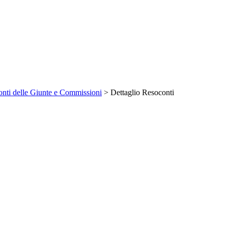
o ROTELLI
.
imenti in materia di attività economiche e di servizi a favore dei cit
a seduta dell'11 novembre 2025.
11 novembre 2025 è stata svolta la relazione introduttiva. Avverte, inolt
 una proposta di parere favorevole
(vedi allegato 2).
. 160, e all'articolo 1 della tariffa, parte prima, allegata al testo 
applicazione dell'imposta municipale propria e dell'imposta di regis
all'estero.
ne).