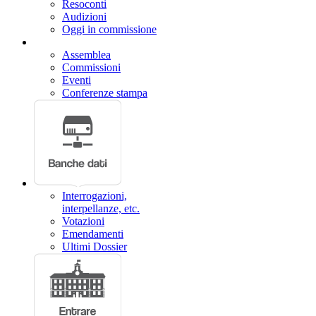
Bollettino degli Organi Collegiali
Attività Legislativa
Attività di indirizzo, controllo e conoscitiva
Parlamento in seduta comune
Resoconti delle Giunte e Commissioni
Vai all'elenco delle sedute >>
Indice Generale
Frontespizio
Versione Stampa
Rif. normativi
sommario
Scarica il PDF
CAMERA DEI DEPUTATI
Mercoledì 12 novembre 2025
583.
XIX LEGISLATURA
BOLLETTINO
DELLE GIUNTE E DELLE COMMISSIONI PARLAMENTARI
Ambiente, territorio e lavori pubblici (VIII)
COMUNICATO
Pag. 151