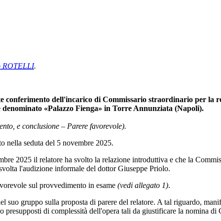
me le concentrazioni di polveri sottili (PM10 e PM2,5) nelle stazioni m
eniente dal traffico urbano, sia dell'attività stessa dei convogli. In tale
3 agosto 2010, n. 155, di recepimento della direttiva 2008/50/CE, relativ
egli ambienti chiusi (c.d. inquinamento
indoor)
, né specificamente per gl
ua le finalità e l'oggetto della legge, ponendo in rilievo la necessità d
alute e dell'ambiente.
la legge, rinviando al decreto legislativo n. 155 del 2010 e introducendo l
limiti previsti dal citato decreto.
a legge, di un monitoraggio straordinario sulla qualità dell'aria nelle zo
tri inquinanti. All'esito del monitoraggio, i comuni sono tenuti a classifica
i automatici di monitoraggio permanente nelle aree a rischio individuate,
 comuni competenti, sentita la regione, adottino entro sei mesi un piano t
decreto legislativo n. 155 del 2010 e individuare le misure necessarie a r
ne sotterranee delle ferrovie metropolitane non superi il 20 per cento dei
o che i comuni rendano accessibili i dati rilevati attraverso la pubblic
2010, attribuendo al Coordinamento nazionale in materia di qualità dell'
ll'ambiente.
 di inadempimento da parte dei comuni degli obblighi previsti dagli arti
 l'attuazione della legge avvenga nei limiti delle risorse disponibili a 