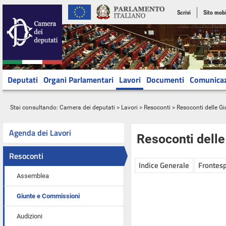
Scrivi
Sito mobi
Deputati
Organi Parlamentari
Lavori
Documenti
Comunica
Stai consultando:
Camera dei deputati
>
Lavori
>
Resoconti
>
Resoconti delle G
Agenda dei Lavori
Resoconti dell
Resoconti
Indice Generale
Frontesp
Assemblea
Giunte e Commissioni
Audizioni