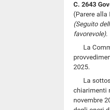
C. 2643 Gov
(Parere alla
(Seguito del
favorevole).
La Commiss
provvediment
2025.
La sottose
chiarimenti r
novembre 20