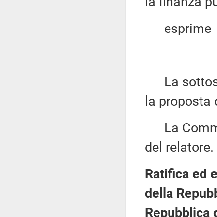
la finanza p
esprime
La sottose
la proposta 
La Commiss
del relatore.
Ratifica ed 
della Repubb
Repubblica d