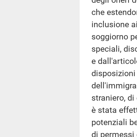
degli oneri d
che estendon
inclusione ai
soggiorno pe
speciali, dis
e dall'artico
disposizioni
dell'immigra
straniero, di
è stata effe
potenziali be
di permessi d