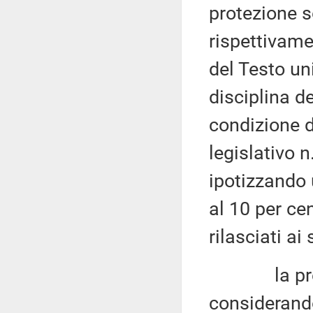
protezione so
rispettivamen
del Testo un
disciplina d
condizione de
legislativo n
ipotizzando 
al 10 per ce
rilasciati ai
la predett
considerando