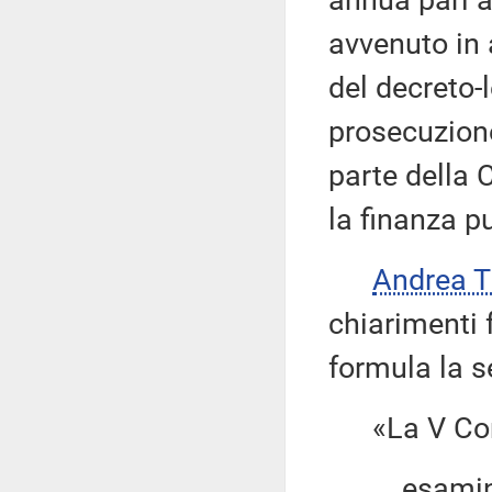
annua pari a
avvenuto in a
del decreto-
prosecuzione
parte della 
la finanza p
Andrea 
chiarimenti 
formula la s
«La V Com
esaminato 