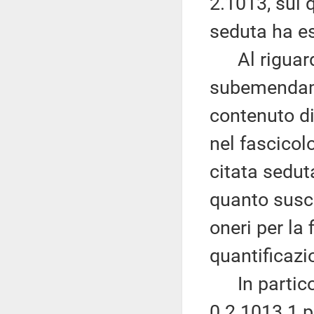
2.1013, sul 
seduta ha es
Al riguardo
subemendamen
contenuto di
nel fascicol
citata sedut
quanto susce
oneri per la 
quantificazi
In particol
0.2.1013.1 p