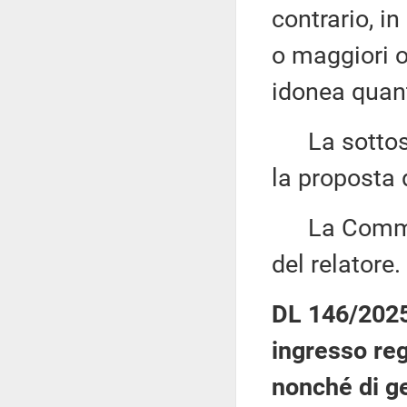
contrario, i
o maggiori o
idonea quant
La sottose
la proposta 
La Commiss
del relatore.
DL 146/2025:
ingresso rego
nonché di g