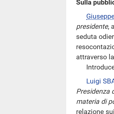
Sulla pubblic
Giusepp
presidente
, 
seduta odie
resocontazio
attraverso l
Introduce q
Luigi S
Presidenza d
materia di po
relazione su