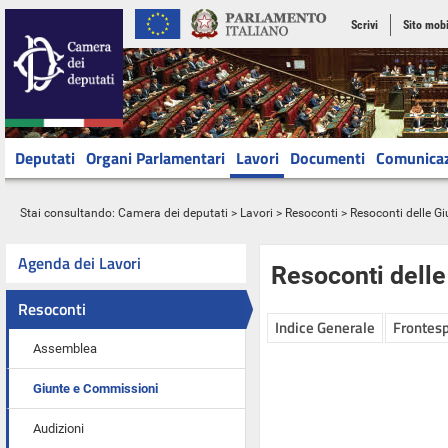
Scrivi
Sito mobi
Deputati
Organi Parlamentari
Lavori
Documenti
Comunica
Stai consultando:
Camera dei deputati
>
Lavori
>
Resoconti
>
Resoconti delle G
Agenda dei Lavori
Resoconti dell
Resoconti
Indice Generale
Frontesp
Assemblea
Giunte e Commissioni
Audizioni