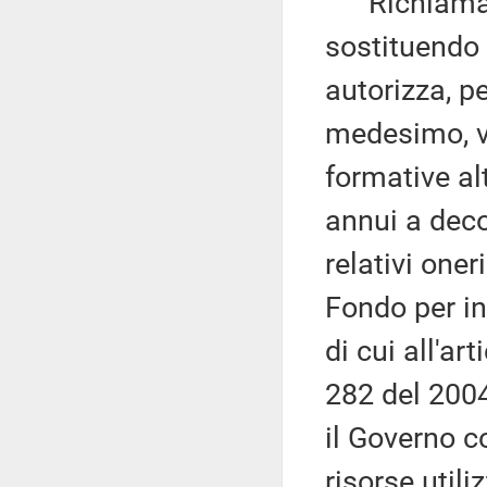
Richiama, a
sostituendo 
autorizza, per
medesimo, vol
formative alt
annui a deco
relativi one
Fondo per in
di cui all'ar
282 del 2004
il Governo co
risorse utili