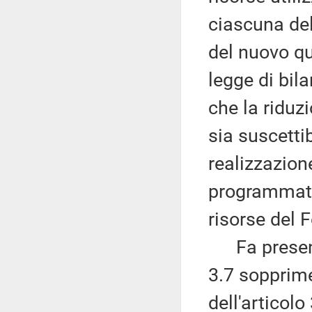
ciascuna del
del nuovo qu
legge di bila
che la riduz
sia suscettib
realizzazion
programmati 
risorse del
Fa presente
3.7 sopprim
dell'articol