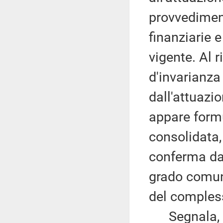
provvedimen
finanziarie e
vigente. Al r
d'invarianza
dall'attuazi
appare formu
consolidata,
conferma da 
grado comunq
del compless
Segnala, in