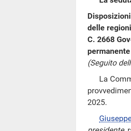
La sedut
Disposizioni 
delle regio
C. 2668 Gov
permanente 
(Seguito dell
La Commiss
provvediment
2025.
Giusepp
presidente
,