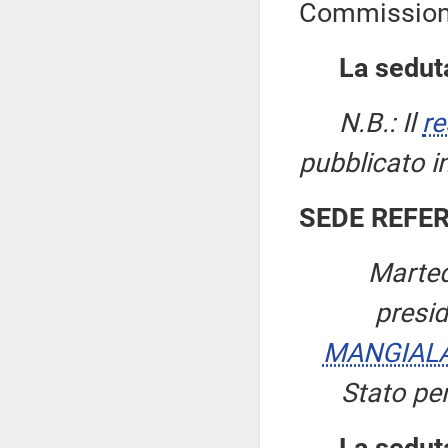
Commissione
La seduta
N.B.: Il
re
pubblicato i
SEDE REFE
Marted
presi
MANGIAL
Stato per