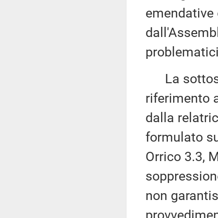
emendative 
dall'Assembl
problematici
La sottose
riferimento 
dalla relatri
formulato su
Orrico 3.3, 
soppressione
non garantisc
provvedimen