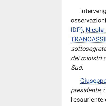
Intervengon
osservazioni
IDP)
,
Nicola
TRANCASSI
sottosegreta
dei ministri 
Sud
.
Giusepp
presidente
, 
l'esauriente 