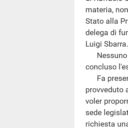
materia, non
Stato alla P
delega di fun
Luigi Sbarra
Nessuno chi
concluso l'
Fa presente,
provveduto a
voler propor
sede legisla
richiesta un