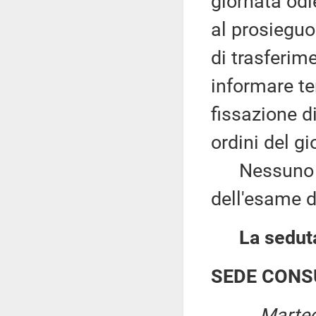
giornata odi
al prosieguo
di trasferim
informare te
fissazione d
ordini del gi
Nessuno chi
dell'esame d
La seduta
SEDE CONS
Marted