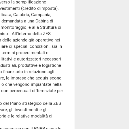
averso la semplificazione
vestimenti (credito d'imposta).
ilicata, Calabria, Campania,
 è demandata a una Cabina di
monitoraggio, e alla Struttura di
stri. All'interno della ZES
a delle aziende già operative nei
ciare di speciali condizioni, sia in
i termini procedimentali e
bilitativi e autorizzatori necessari
dustriali, produttive e logistiche
o finanziario in relazione agli
olare, le imprese che acquisiscono
nti o che vengono impiantate nella
 con percentuali differenziate per
 del Piano strategico della ZES
are, gli investimenti e gli
ria e le relative modalità di
n coerenza con il PNRR e con le