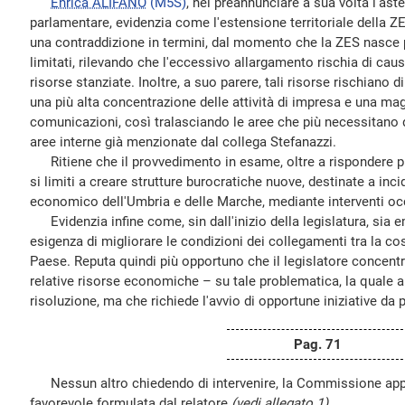
Enrica ALIFANO
(M5S)
, nel preannunciare a sua volta l'as
parlamentare, evidenzia come l'estensione territoriale della ZE
una contraddizione in termini, dal momento che la ZES nasce pe
limitati, rilevando che l'eccessivo allargamento rischia di caus
risorse stanziate. Inoltre, a suo parere, tali risorse rischiano di a
una più alta concentrazione delle attività di impresa e una mag
comunicazioni, così tralasciando le aree che più necessitano 
aree interne già menzionate dal collega Stefanazzi.
Ritiene che il provvedimento in esame, oltre a rispondere prin
si limiti a creare strutture burocratiche nuove, destinate a in
economico dell'Umbria e delle Marche, mediante interventi occa
Evidenzia infine come, sin dall'inizio della legislatura, sia 
esigenza di migliorare le condizioni dei collegamenti tra la co
Paese. Reputa quindi più opportuno che il legislatore concentri
relative risorse economiche – su tale problematica, la quale a
risoluzione, ma che richiede l'avvio di opportune iniziative da p
Pag. 71
Nessun altro chiedendo di intervenire, la Commissione appr
favorevole formulata dal relatore
(vedi allegato 1)
.