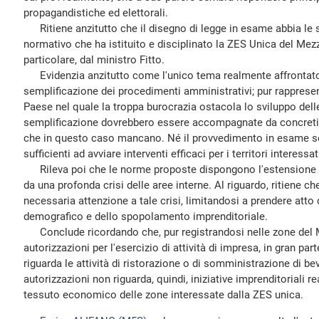
propagandistiche ed elettorali.
Ritiene anzitutto che il disegno di legge in esame abbia le s
normativo che ha istituito e disciplinato la ZES Unica del Mez
particolare, dal ministro Fitto.
Evidenzia anzitutto come l'unico tema realmente affrontato
semplificazione dei procedimenti amministrativi; pur rapprese
Paese nel quale la troppa burocrazia ostacola lo sviluppo dell
semplificazione dovrebbero essere accompagnate da concreti in
che in questo caso mancano. Né il provvedimento in esame s
sufficienti ad avviare interventi efficaci per i territori interess
Rileva poi che le norme proposte dispongono l'estensione d
da una profonda crisi delle aree interne. Al riguardo, ritiene c
necessaria attenzione a tale crisi, limitandosi a prendere atto d
demografico e dello spopolamento imprenditoriale.
Conclude ricordando che, pur registrandosi nelle zone del 
autorizzazioni per l'esercizio di attività di impresa, in gran pa
riguarda le attività di ristorazione o di somministrazione di be
autorizzazioni non riguarda, quindi, iniziative imprenditoriali r
tessuto economico delle zone interessate dalla ZES unica.