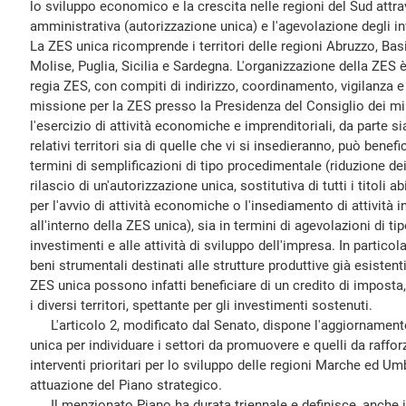
lo sviluppo economico e la crescita nelle regioni del Sud attr
amministrativa (autorizzazione unica) e l'agevolazione degli in
La ZES unica ricomprende i territori delle regioni Abruzzo, Bas
Molise, Puglia, Sicilia e Sardegna. L'organizzazione della ZES
regia ZES, con compiti di indirizzo, coordinamento, vigilanza e 
missione per la ZES presso la Presidenza del Consiglio dei mini
l'esercizio di attività economiche e imprenditoriali, da parte si
relativi territori sia di quelle che vi si insedieranno, può benefi
termini di semplificazioni di tipo procedimentale (riduzione de
rilascio di un'autorizzazione unica, sostitutiva di tutti i titoli a
per l'avvio di attività economiche o l'insediamento di attività in
all'interno della ZES unica), sia in termini di agevolazioni di tip
investimenti e alle attività di sviluppo dell'impresa. In partic
beni strumentali destinati alle strutture produttive già esiste
ZES unica possono infatti beneficiare di un credito di imposta,
i diversi territori, spettante per gli investimenti sostenuti.
L'articolo 2, modificato dal Senato, dispone l'aggiornamento
unica per individuare i settori da promuovere e quelli da rafforz
interventi prioritari per lo sviluppo delle regioni Marche ed Umb
attuazione del Piano strategico.
Il menzionato Piano ha durata triennale e definisce, anche i