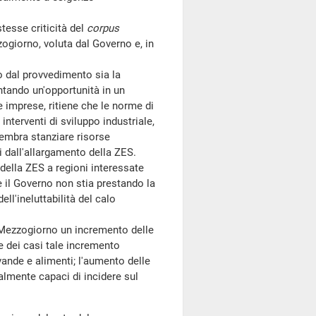
tesse criticità del
corpus
zogiorno, voluta dal Governo e, in
 dal provvedimento sia la
ntando un'opportunità in un
e imprese, ritiene che le norme di
terventi di sviluppo industriale,
embra stanziare risorse
ati dall'allargamento della ZES.
ella ZES a regioni interessate
he il Governo non stia prestando la
ell'ineluttabilità del calo
Mezzogiorno un incremento delle
rte dei casi tale incremento
vande e alimenti; l'aumento delle
ealmente capaci di incidere sul