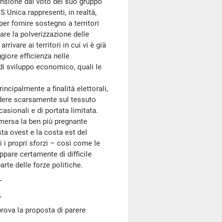
tensione dal voto del suo gruppo
S Unica rappresenti, in realtà,
r fornire sostegno a territori
are la polverizzazione delle
rrivare ai territori in cui vi è già
giore efficienza nelle
di sviluppo economico, quali le
cipalmente a finalità elettorali,
cidere scarsamente sul tessuto
sionali e di portata limitata.
emersa la ben più pregnante
sta ovest e la costa est del
 i propri sforzi – così come le
ppare certamente di difficile
arte delle forze politiche.
ova la proposta di parere