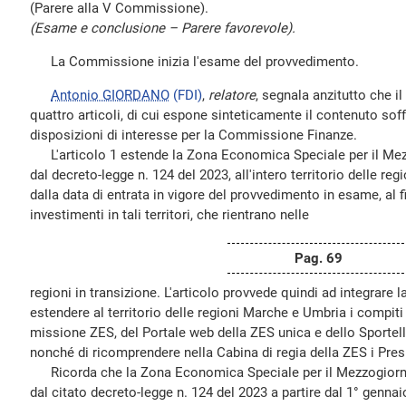
(Parere alla V Commissione).
(Esame e conclusione – Parere favorevole).
La Commissione inizia l'esame del provvedimento.
Antonio GIORDANO
(FDI)
,
relatore
, segnala anzitutto che 
quattro articoli, di cui espone sinteticamente il contenuto soff
disposizioni di interesse per la Commissione Finanze.
L'articolo 1 estende la Zona Economica Speciale per il Mez
dal decreto-legge n. 124 del 2023, all'intero territorio delle r
dalla data di entrata in vigore del provvedimento in esame, al fi
investimenti in tali territori, che rientrano nelle
Pag. 69
regioni in transizione. L'articolo provvede quindi ad integrare l
estendere al territorio delle regioni Marche e Umbria i compiti e
missione ZES, del Portale web della ZES unica e dello Sportell
nonché di ricomprendere nella Cabina di regia della ZES i Presi
Ricorda che la Zona Economica Speciale per il Mezzogiorno 
dal citato decreto-legge n. 124 del 2023 a partire dal 1° gennai