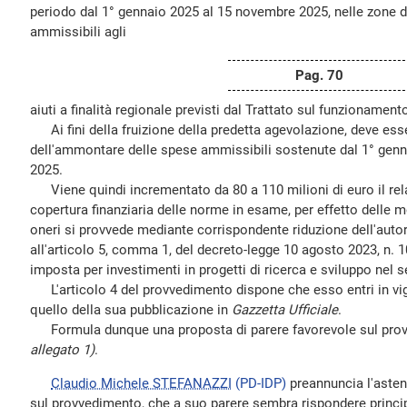
periodo dal 1° gennaio 2025 al 15 novembre 2025, nelle zone 
ammissibili agli
Pag. 70
aiuti a finalità regionale previsti dal Trattato sul funzionamen
Ai fini della fruizione della predetta agevolazione, deve es
dell'ammontare delle spese ammissibili sostenute dal 1° genn
2025.
Viene quindi incrementato da 80 a 110 milioni di euro il rela
copertura finanziaria delle norme in esame, per effetto delle m
oneri si provvede mediante corrispondente riduzione dell'autor
all'articolo 5, comma 1, del decreto-legge 10 agosto 2023, n. 10
imposta per investimenti in progetti di ricerca e sviluppo nel 
L'articolo 4 del provvedimento dispone che esso entri in vig
quello della sua pubblicazione in
Gazzetta Ufficiale
.
Formula dunque una proposta di parere favorevole sul pro
allegato 1)
.
Claudio Michele STEFANAZZI
(PD-IDP)
preannuncia l'asten
sul provvedimento, che a suo parere sembra rispondere princ