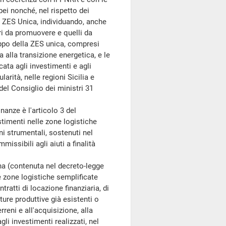
pei nonché, nel rispetto dei
lla ZES Unica, individuando, anche
ori da promuovere e quelli da
iluppo della ZES unica, compresi
ta alla transizione energetica, e le
ata agli investimenti e agli
larità, nelle regioni Sicilia e
el Consiglio dei ministri 31
nze è l'articolo 3 del
stimenti nelle zone logistiche
ni strumentali, sostenuti nel
ssibili agli aiuti a finalità
a (contenuta nel decreto-legge
e zone logistiche semplificate
tratti di locazione finanziaria, di
ture produttive già esistenti o
reni e all'acquisizione, alla
li investimenti realizzati, nel