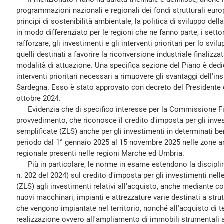
programmazioni nazionali e regionali dei fondi strutturali euro
principi di sostenibilità ambientale, la politica di sviluppo de
in modo differenziato per le regioni che ne fanno parte, i sett
rafforzare, gli investimenti e gli interventi prioritari per lo sv
quelli destinati a favorire la riconversione industriale finalizza
modalità di attuazione. Una specifica sezione del Piano è dedic
interventi prioritari necessari a rimuovere gli svantaggi dell'insu
Sardegna. Esso è stato approvato con decreto del Presidente d
ottobre 2024.
Evidenzia che di specifico interesse per la Commissione Fina
provvedimento, che riconosce il credito d'imposta per gli inve
semplificate (ZLS) anche per gli investimenti in determinati be
periodo dal 1° gennaio 2025 al 15 novembre 2025 nelle zone ammi
regionale presenti nelle regioni Marche ed Umbria.
Più in particolare, le norme in esame estendono la disciplin
n. 202 del 2024) sul credito d'imposta per gli investimenti nell
(ZLS) agli investimenti relativi all'acquisto, anche mediante con
nuovi macchinari, impianti e attrezzature varie destinati a strut
che vengono impiantate nel territorio, nonché all'acquisto di ter
realizzazione ovvero all'ampliamento di immobili strumentali ag