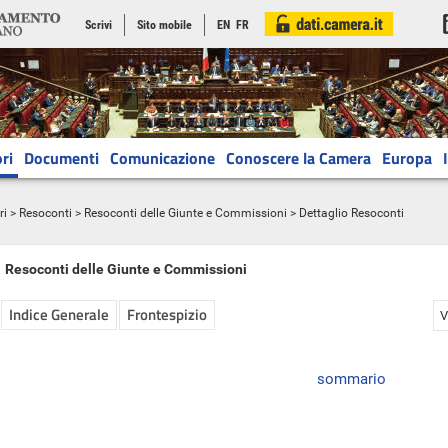
Scrivi
Sito mobile
EN
FR
ri
Documenti
Comunicazione
Conoscere la Camera
Europa
ri
>
Resoconti
>
Resoconti delle Giunte e Commissioni
> Dettaglio Resoconti
Resoconti delle Giunte e Commissioni
Indice Generale
Frontespizio
V
sommario