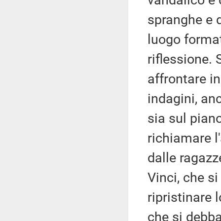
vandalico e
spranghe e d
luogo format
riflessione.
affrontare i
indagini, an
sia sul pian
richiamare 
dalle ragazz
Vinci, che s
ripristinare 
che si debba