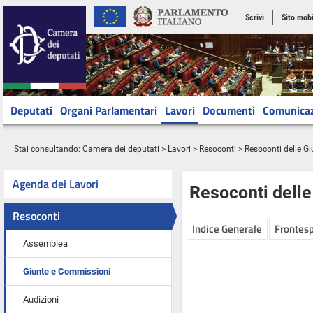
Scrivi
Sito mobi
Deputati
Organi Parlamentari
Lavori
Documenti
Comunica
Stai consultando:
Camera dei deputati
>
Lavori
>
Resoconti
>
Resoconti delle G
Agenda dei Lavori
Resoconti dell
Resoconti
Indice Generale
Frontesp
Assemblea
Giunte e Commissioni
Audizioni