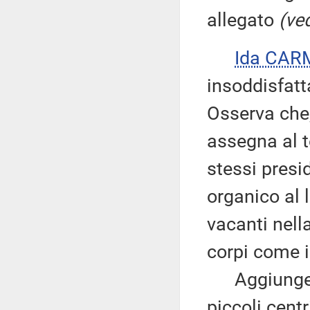
allegato
(ved
Ida CAR
insoddisfatt
Osserva che,
assegna al t
stessi presi
organico al 
vacanti nella
corpi come i 
Aggiunge ch
piccoli cent