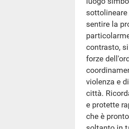
luogo simbolo
sottolineare
sentire la p
particolarme
contrasto, si
forze dell'o
coordinamento
violenza e d
città. Ricord
e protette r
che è pronto
soltanto in t