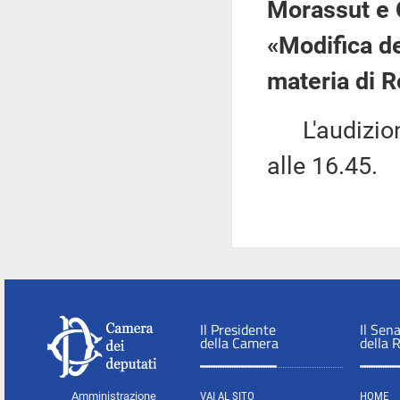
Morassut e C
«Modifica de
materia di 
L'audizione
alle 16.45.
Il Presidente
Il Sen
della Camera
della 
Amministrazione
VAI AL SITO
HOME