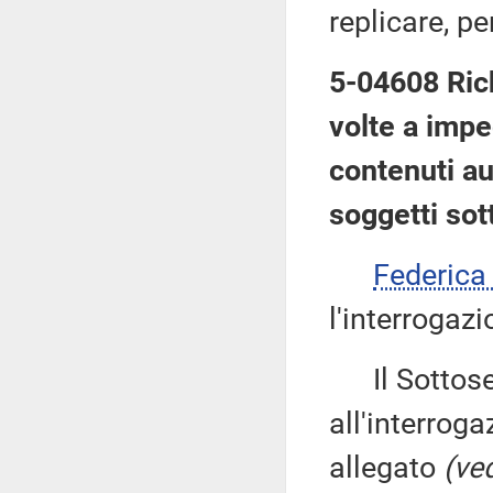
replicare, pe
5-04608 Rich
volte a impe
contenuti aud
soggetti sot
Federic
l'interrogazi
Il Sottose
all'interroga
allegato
(ved