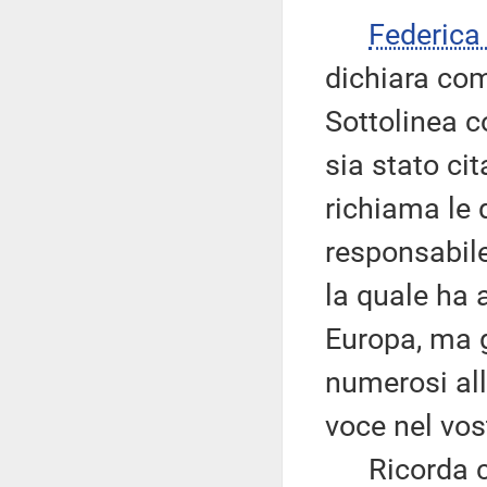
Federic
dichiara com
Sottolinea c
sia stato ci
richiama le d
responsabil
la quale ha 
Europa, ma g
numerosi al
voce nel vos
Ricorda che