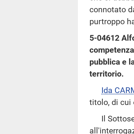
connotato da
purtroppo ha
5-04612 Alfo
competenza 
pubblica e l
territorio.
Ida CAR
titolo, di cu
Il Sottose
all'interroga