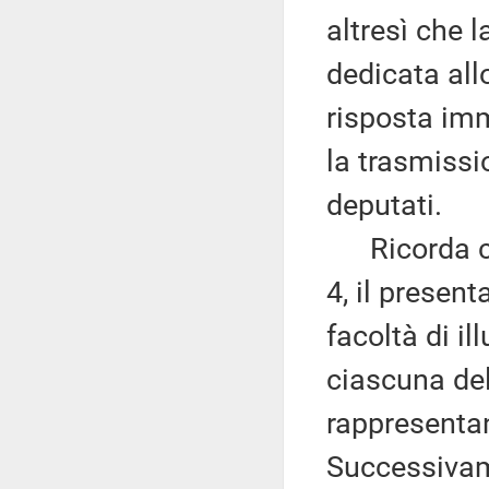
altresì che l
dedicata all
risposta im
la trasmissi
deputati.
Ricorda che
4, il presen
facoltà di il
ciascuna del
rappresentan
Successivamen