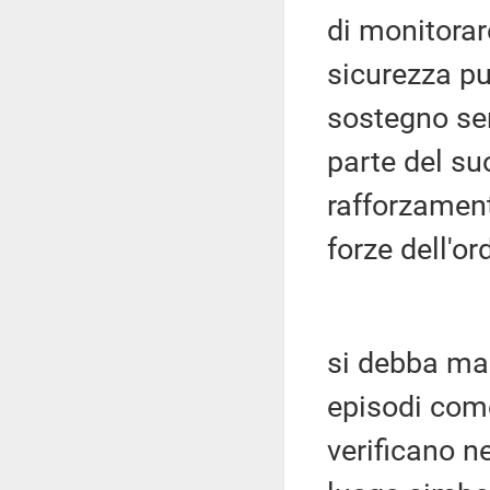
di monitora
sicurezza pub
sostegno sem
parte del su
rafforzament
forze dell'or
si debba man
episodi come
verificano n