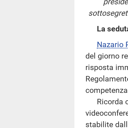
preside
sottosegreta
La sedut
Nazario
del giorno r
risposta imm
Regolamento,
competenza d
Ricorda che
videoconfere
stabilite da