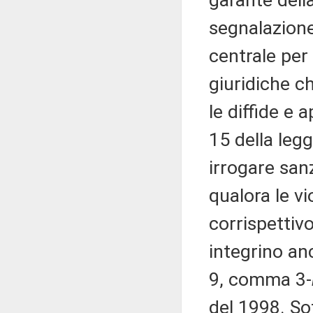
garante dell
segnalazione
centrale per 
giuridiche c
le diffide e 
15 della leg
irrogare sanz
qualora le v
corrispettivo
integrino anc
9, comma 3-
del 1998. Sot