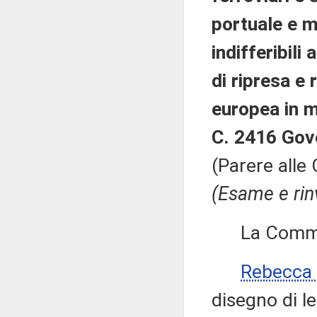
portuale e m
indifferibil
di ripresa e 
europea in ma
C. 2416 Gov
(Parere alle 
(Esame e rin
La Commissi
Rebecca
disegno di l