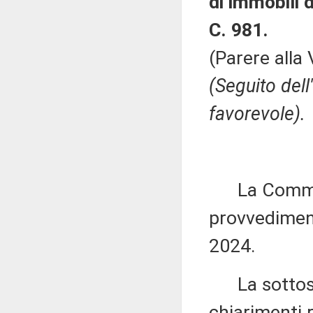
di immobili d
C. 981.
(Parere alla
(Seguito del
favorevole).
La Commiss
provvediment
2024.
La sottose
chiarimenti r