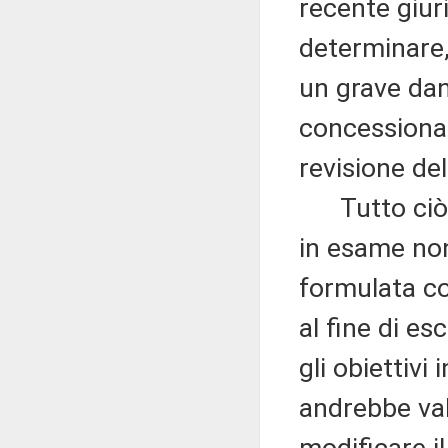
recente giur
determinare,
un grave dann
concessionari
revisione de
Tutto ciò co
in esame non
formulata co
al fine di es
gli obiettivi 
andrebbe val