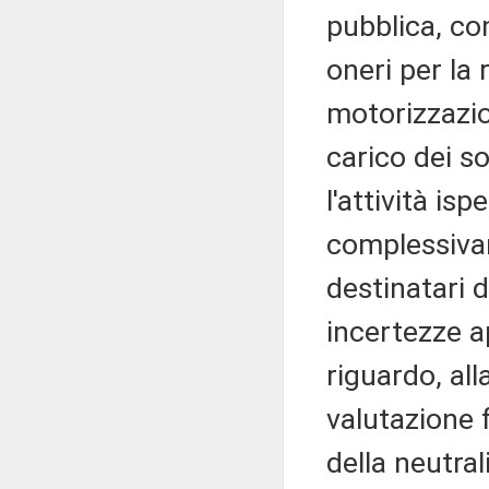
pubblica, co
oneri per la
motorizzazio
carico dei s
l'attività isp
complessivam
destinatari d
incertezze ap
riguardo, all
valutazione 
della neutra