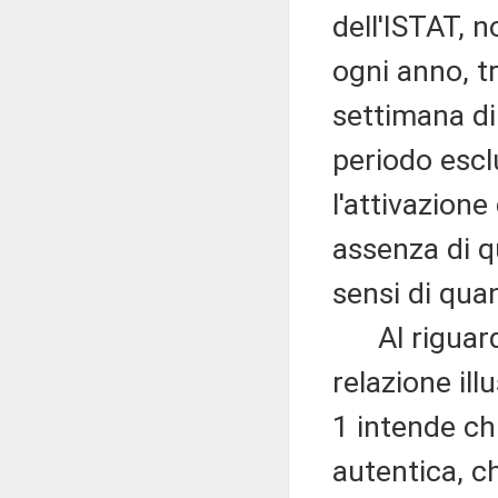
dell'ISTAT, 
ogni anno, t
settimana di
periodo esclu
l'attivazione
assenza di que
sensi di qua
Al riguardo,
relazione ill
1 intende ch
autentica, ch