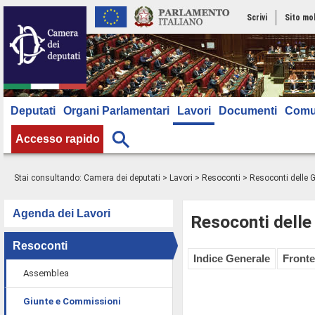
Scrivi
Sito mo
Deputati
Organi Parlamentari
Lavori
Documenti
Comu
Accesso rapido
Stai consultando:
Camera dei deputati
>
Lavori
>
Resoconti
>
Resoconti delle 
Agenda dei Lavori
Resoconti delle
Resoconti
Indice Generale
Fronte
Assemblea
Giunte e Commissioni