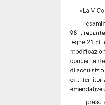
«La V Com
esaminato i
981, recante 
legge 21 giu
modificazion
concernente l
di acquisizio
enti territor
emendative a
preso atto 