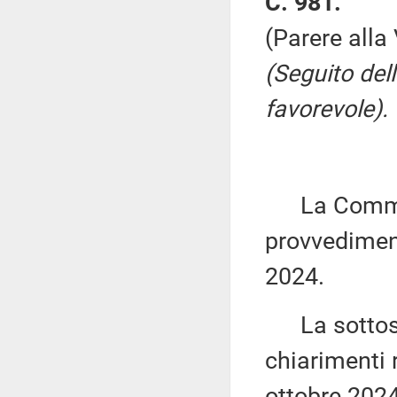
C. 981.
(Parere alla
(Seguito del
favorevole).
La Commiss
provvediment
2024.
La sottose
chiarimenti r
ottobre 2024