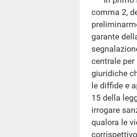
In primo lu
comma 2, de
preliminarme
garante dell
segnalazione
centrale per
giuridiche c
le diffide e 
15 della leg
irrogare sanz
qualora le v
corrispettivo