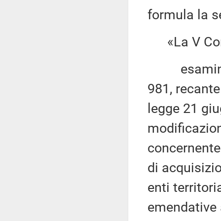
formula la s
«La V Com
esaminato i
981, recante 
legge 21 giu
modificazion
concernente 
di acquisizi
enti territor
emendative a