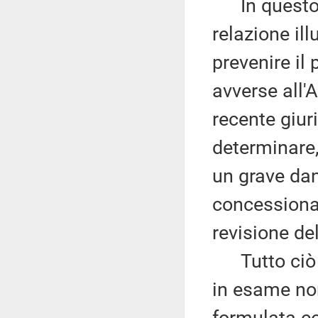
In questo q
relazione ill
prevenire il
avverse all'
recente giur
determinare,
un grave dann
concessionari
revisione de
Tutto ciò co
in esame no