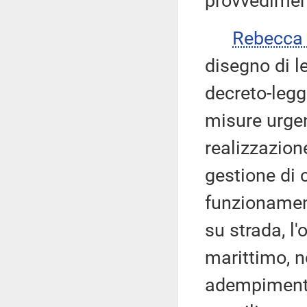
provvedimen
Rebecca
disegno di l
decreto-legg
misure urgen
realizzazione
gestione di c
funzionament
su strada, l
marittimo, no
adempimenti