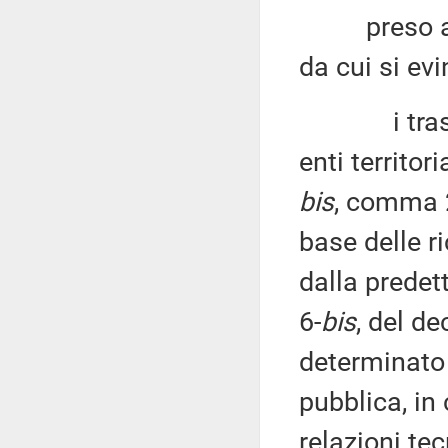
preso atto 
da cui si ev
i trasferim
enti territori
bis
, comma 2
base delle r
dalla predet
6-
bis
, del d
determinato e
pubblica, in
relazioni te