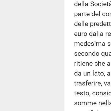
della Societ
parte del co
delle predett
euro dalla r
medesima soc
secondo qua
ritiene che a
da un lato, a
trasferire, v
testo, consid
somme nella 