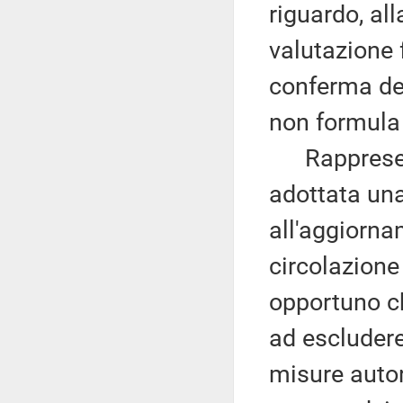
riguardo, all
valutazione f
conferma del
non formula
Rappresenta
adottata una
all'aggiorna
circolazione 
opportuno ch
ad escludere
misure autor