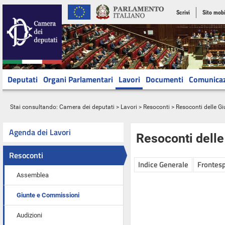
Scrivi
Sito mobi
Deputati
Organi Parlamentari
Lavori
Documenti
Comunica
Stai consultando:
Camera dei deputati
>
Lavori
>
Resoconti
>
Resoconti delle G
Agenda dei Lavori
Resoconti dell
Resoconti
Indice Generale
Frontesp
Assemblea
Giunte e Commissioni
Audizioni