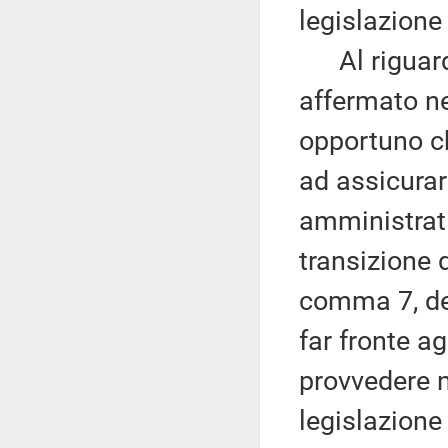
legislazione
Al riguardo
affermato ne
opportuno ch
ad assicurar
amministrati
transizione d
comma 7, del
far fronte a
provvedere ne
legislazione