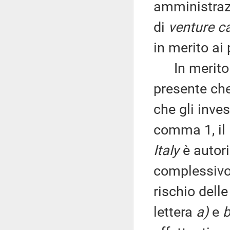
amministrazi
di
venture ca
in merito ai 
In merito ai
presente che
che gli inve
comma 1, il 
Italy
è autori
complessivo 
rischio delle
lettera
a)
e
b