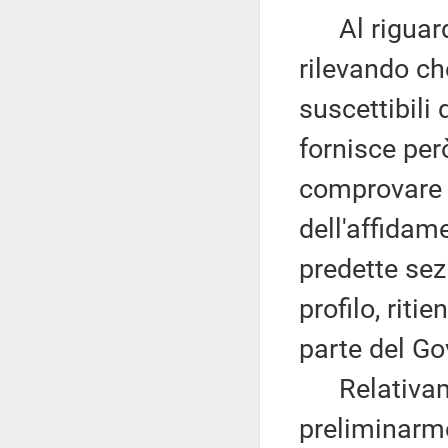
Al riguardo,
rilevando ch
suscettibili 
fornisce per
comprovare l
dell'affidam
predette sezi
profilo, rit
parte del Go
Relativament
preliminarm