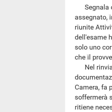
Segnala che
assegnato, i
riunite Attiv
dell'esame 
solo uno cor
che il provv
Nel rinviar
documentazio
Camera, fa p
soffermerà su
ritiene nece