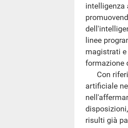
intelligenza a
promuovendo 
dell'intellig
linee progr
magistrati 
formazione 
Con riferime
artificiale n
nell'affermar
disposizioni,
risulti già p