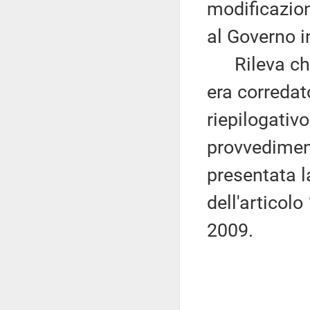
modificazion
al Governo in
Rileva che 
era corredat
riepilogativ
provvediment
presentata l
dell'articol
2009.