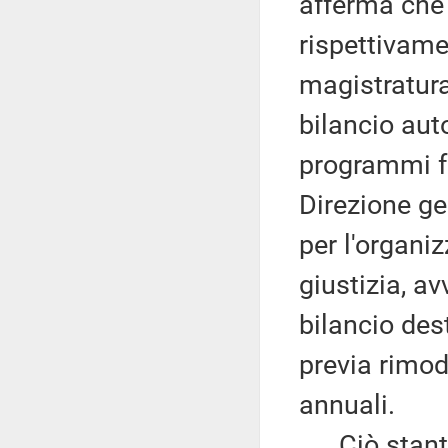
afferma che 
rispettivame
magistratura 
bilancio aut
programmi f
Direzione ge
per l'organi
giustizia, av
bilancio des
previa rimo
annuali.
Ciò stante, 