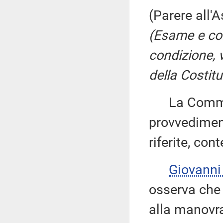
(Parere all'
(Esame e co
condizione, v
della Costit
La Commiss
provvedimen
riferite, con
Giovann
osserva che 
alla manovra