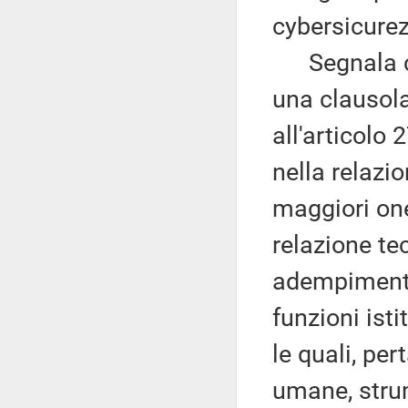
cybersicure
Segnala che
una clausola 
all'articolo
nella relazi
maggiori one
relazione tec
adempimenti 
funzioni isti
le quali, per
umane, strum