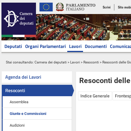
Scrivi
Sito mobi
Deputati
Organi Parlamentari
Lavori
Documenti
Comunica
Stai consultando:
Camera dei deputati
>
Lavori
>
Resoconti
>
Resoconti delle G
Agenda dei Lavori
Resoconti dell
Resoconti
Indice Generale
Frontesp
Assemblea
Giunte e Commissioni
Audizioni