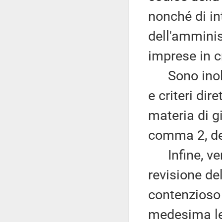
nonché di int
dell'amminis
imprese in cr
Sono inoltr
e criteri dire
materia di gi
comma 2, del
Infine, veng
revisione del
contenzioso t
medesima leg