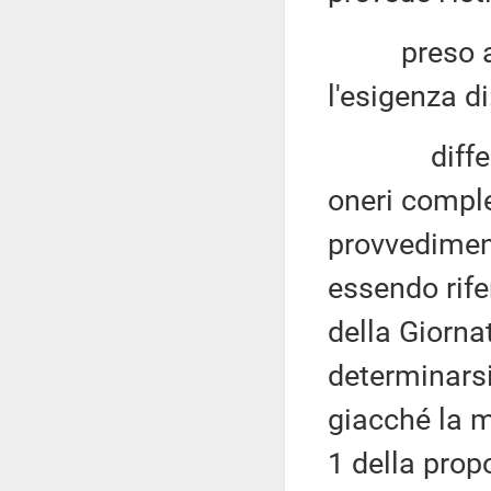
preso atto
l'esigenza di
differire 
oneri comple
provvediment
essendo rife
della Giorna
determinarsi
giacché la m
1 della prop