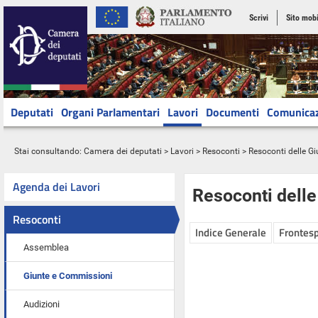
Scrivi
Sito mobi
Deputati
Organi Parlamentari
Lavori
Documenti
Comunica
Stai consultando:
Camera dei deputati
>
Lavori
>
Resoconti
>
Resoconti delle G
Agenda dei Lavori
Resoconti dell
Resoconti
Indice Generale
Frontesp
Assemblea
Giunte e Commissioni
Audizioni