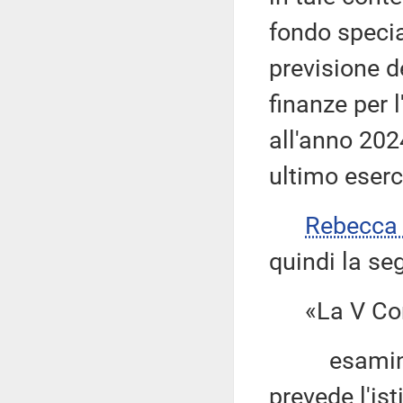
fondo special
previsione d
finanze per l
all'anno 202
ultimo eserci
Rebecca
quindi la se
«La V Com
esaminata 
prevede l'ist