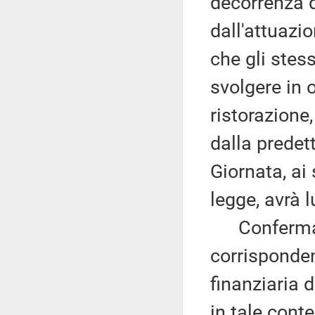
decorrenza 
dall'attuazi
che gli stess
svolgere in 
ristorazione
dalla prede
Giornata, ai 
legge, avrà 
Conferma, a
corrisponden
finanziaria 
in tale conte