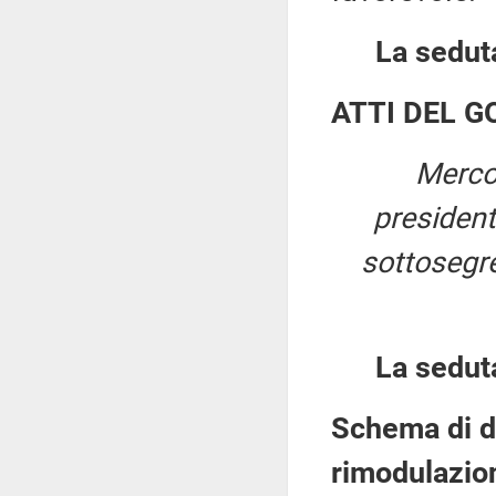
La seduta
ATTI DEL 
Merco
presiden
sottosegret
La sedut
Schema di d
rimodulazion