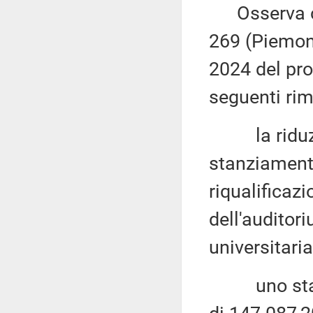
Osserva che
269 (Piemont
2024 del pr
seguenti rim
la riduzion
stanziamento
riqualificaz
dell'auditor
universitaria
uno stanz