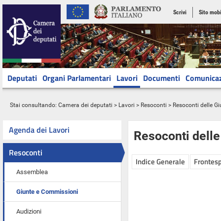
Scrivi
Sito mobi
Deputati
Organi Parlamentari
Lavori
Documenti
Comunica
Stai consultando:
Camera dei deputati
>
Lavori
>
Resoconti
>
Resoconti delle G
Agenda dei Lavori
Resoconti dell
Resoconti
Indice Generale
Frontesp
Assemblea
Giunte e Commissioni
Audizioni