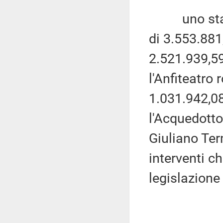
uno stanz
di 3.553.881
2.521.939,59
l'Anfiteatro
1.031.942,08
l'Acquedott
Giuliano Term
interventi ch
legislazione