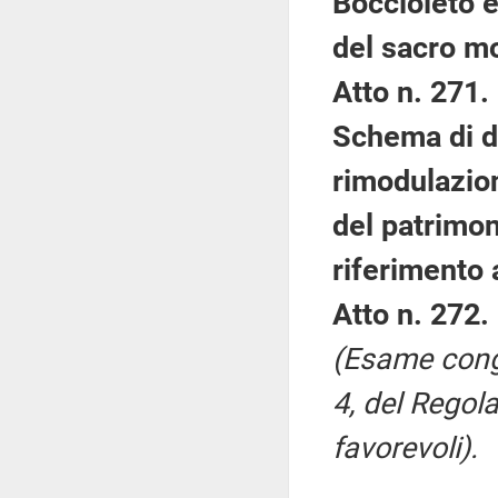
Boccioleto e
del sacro mo
Atto n. 271.
Schema di d
rimodulazion
del patrimon
riferimento 
Atto n. 272.
(Esame congi
4, del Regol
favorevoli).