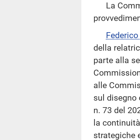
La Commiss
provvedimen
Federic
della relatri
parte alla se
Commissione
alle Commiss
sul disegno 
n. 73 del 20
la continuità
strategiche e