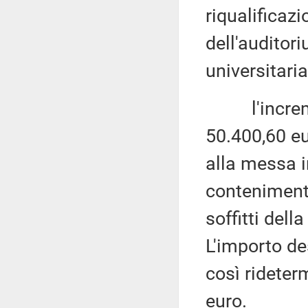
riqualificaz
dell'auditor
universitaria
l'incremen
50.400,60 eu
alla messa i
conteniment
soffitti dell
L'importo de
così rideter
euro.