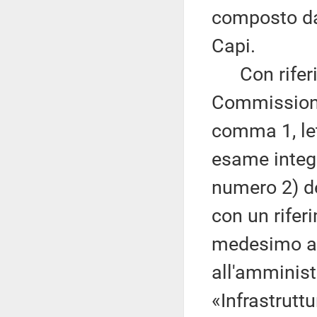
composto da 
Capi.
Con riferime
Commissione 
comma 1, le
esame integr
numero 2) de
con un rifer
medesimo ar
all'amminist
«Infrastrutt