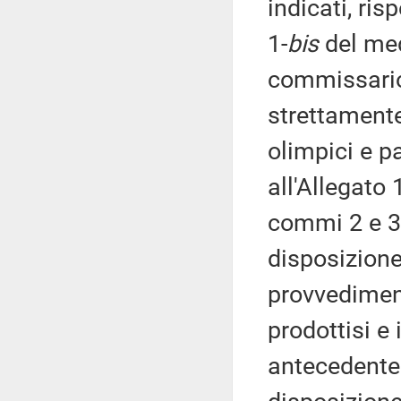
indicati, ris
1-
bis
del med
commissario 
strettamente
olimpici e p
all'Allegato 
commi 2 e 3,
disposizione 
provvedimenti
prodottisi e 
antecedentem