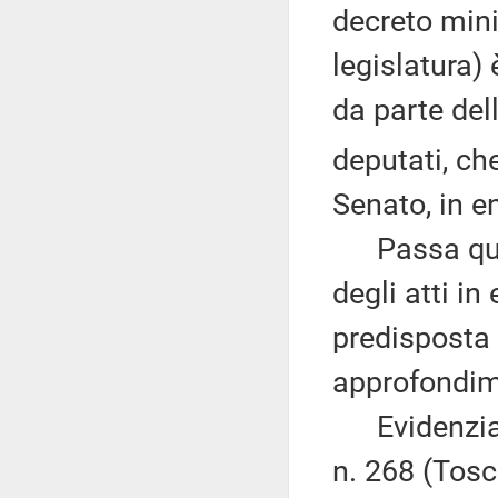
decreto mini
legislatura)
da parte de
deputati, ch
Senato, in e
Passa quindi
degli atti i
predisposta d
approfondim
Evidenzia c
n. 268 (Tosc