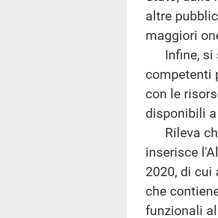
altre pubbli
maggiori one
Infine, si s
competenti 
con le risor
disponibili a
Rileva che 
inserisce l'A
2020, di cui
che contiene
funzionali a