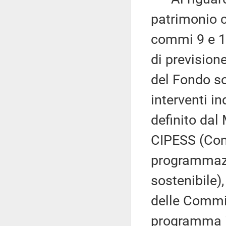
patrimonio cu
commi 9 e 10
di previsione
del Fondo so
interventi i
definito dal 
CIPESS (Comi
programmazi
sostenibile)
delle Commis
programma ind