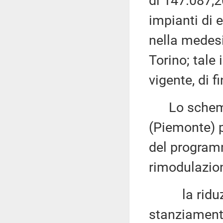
di 147.087,2
impianti di 
nella medesi
Torino; tale
vigente, di 
Lo schema d
(Piemonte) p
del program
rimodulazion
la riduzion
stanziamenti