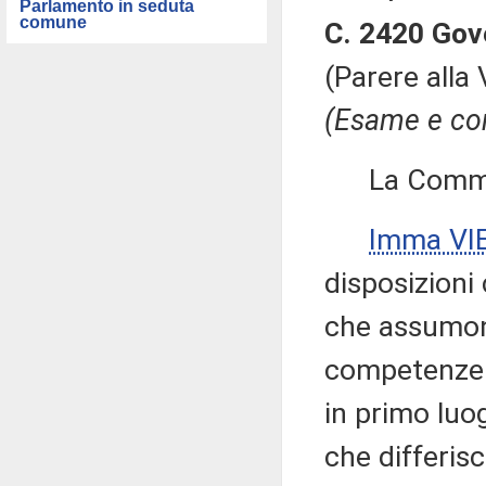
Parlamento in seduta
comune
C. 2420 Gov
(Parere alla
(Esame e con
La Commissi
Imma VI
disposizioni
che assumono
competenze d
in primo luog
che differisc