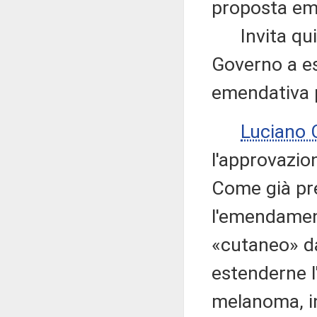
proposta emen
Invita quind
Governo a es
emendativa 
Luciano
l'approvazi
Come già pre
l'emendament
«cutaneo» da
estenderne l'
melanoma, in