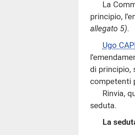
La Commissi
principio, l
allegato 5)
.
Ugo CAP
l'emendament
di principio
competenti pe
Rinvia, quin
seduta.
La seduta