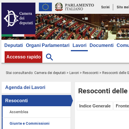
Scrivi
Sito mo
Deputati
Organi Parlamentari
Lavori
Documenti
Comu
Accesso rapido
Stai consultando:
Camera dei deputati
>
Lavori
>
Resoconti
>
Resoconti delle 
Agenda dei Lavori
Resoconti delle
Resoconti
Indice Generale
Fronte
Assemblea
Giunte e Commissioni