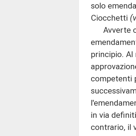
solo emenda
Ciocchetti
(
Avverte che
emendamento 
principio. Al
approvazione
competenti pe
successivame
l'emendamen
in via defini
contrario, il