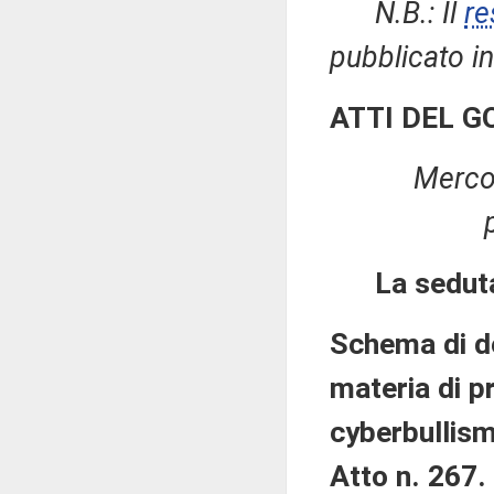
N.B.: Il
re
pubblicato in
ATTI DEL 
Merco
La sedut
Schema di de
materia di p
cyberbullis
Atto n. 267.