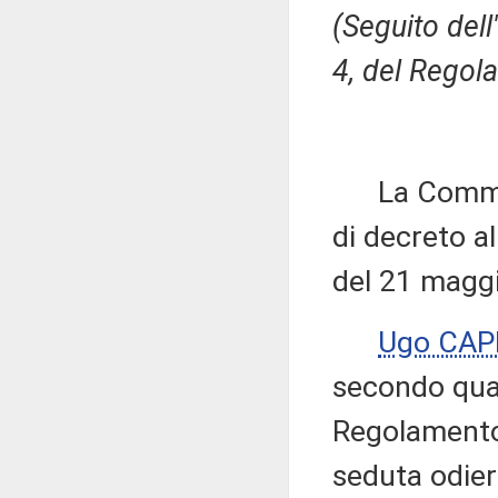
(Seguito dell
4, del Regola
La Commiss
di decreto al
del 21 magg
Ugo CAP
secondo quan
Regolamento,
seduta odie