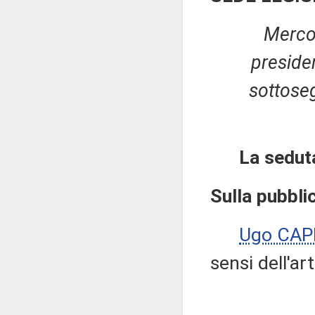
Merco
preside
sottoseg
La sedut
Sulla pubblic
Ugo CAP
sensi dell'a