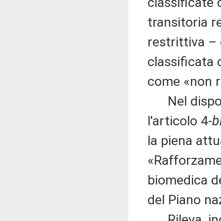
classificate 
transitoria 
restrittiva 
classificat
come «non ri
Nel disporre
l'articolo 4-
b
la piena att
«Rafforzame
biomedica d
del Piano naz
Rileva, inol