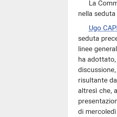
La Commissi
nella seduta
Ugo CAP
seduta prece
linee genera
ha adottato,
discussione,
risultante d
altresì che, 
presentazion
di mercoledì