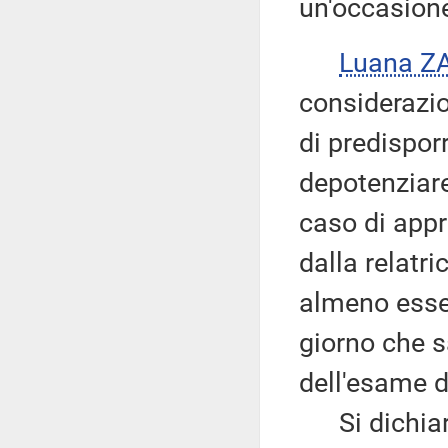
un'occasion
Luana Z
considerazio
di predispor
depotenziare
caso di app
dalla relatr
almeno esser
giorno che s
dell'esame 
Si dichiara 