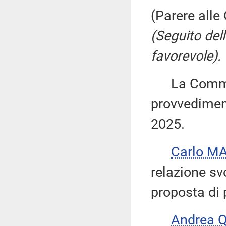
(Parere alle 
(Seguito del
favorevole).
La Commiss
provvediment
2025.
Carlo M
relazione sv
proposta di 
Andrea 