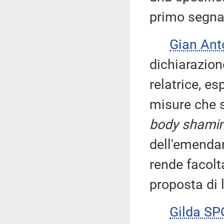
primo segna
Gian Ant
dichiarazion
relatrice, es
misure che s
body shami
dell'emenda
rende facolta
proposta di 
Gilda S