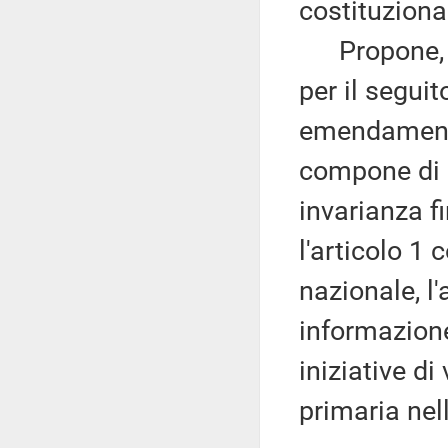
costituzional
Propone, pe
per il seguit
emendamenti 
compone di q
invarianza f
l'articolo 1 
nazionale, l
informazione
iniziative d
primaria nel