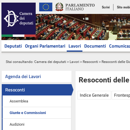
Scrivi
Sito mobi
Deputati
Organi Parlamentari
Lavori
Documenti
Comunica
Stai consultando:
Camera dei deputati
>
Lavori
>
Resoconti
>
Resoconti delle G
Agenda dei Lavori
Resoconti dell
Resoconti
Indice Generale
Frontesp
Assemblea
Giunte e Commissioni
Audizioni