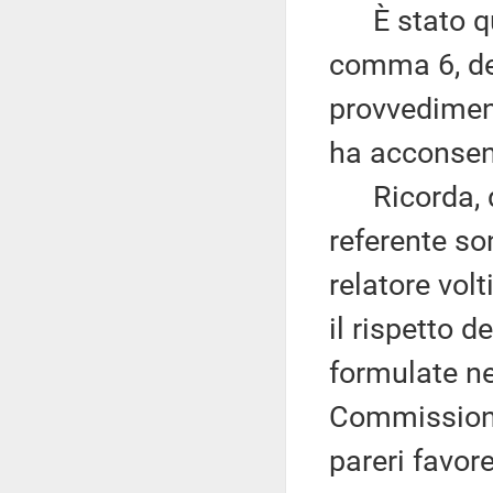
È stato quin
comma 6, del
provvediment
ha acconsent
Ricorda, qu
referente s
relatore volt
il rispetto d
formulate ne
Commissione 
pareri favor