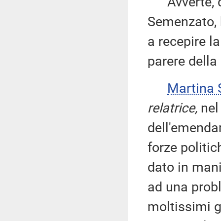
Avverte, qui
Semenzato, 
a recepire l
parere dell
Martina
relatrice,
nel
dell'emendam
forze politi
dato in mani
ad una prob
moltissimi g