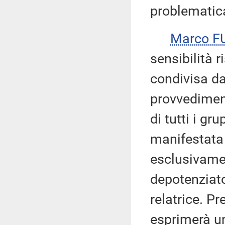
problematica
Marco F
sensibilità 
condivisa da 
provvedimen
di tutti i gr
manifestata 
esclusivamen
depotenziat
relatrice. Pr
esprimerà u