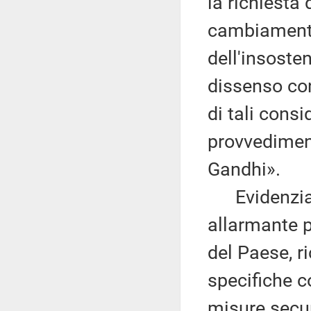
la richiesta d
cambiamento
dell'insosten
dissenso con
di tali consi
provvedimen
Gandhi».
Evidenzia c
allarmante p
del Paese, r
specifiche 
misure securi