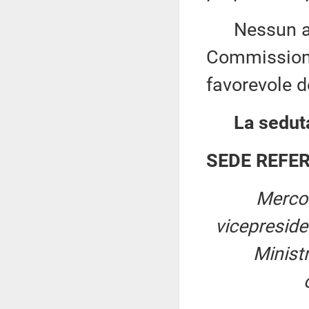
Nessun altr
Commissione
favorevole de
La seduta
SEDE REFE
Mercol
vicepresid
Ministr