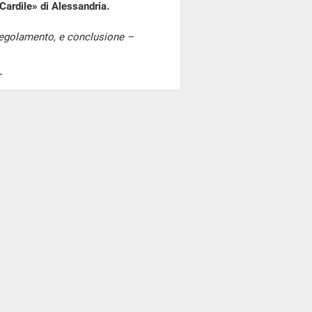
«Cardile» di Alessandria.
 Regolamento, e conclusione –
l'ordine del giorno, rinviato
 maggio 2025 è stata svolta la
deve esprimere il parere di
o una valutazione favorevole
la una proposta di parere
 la proposta di parere favorevole