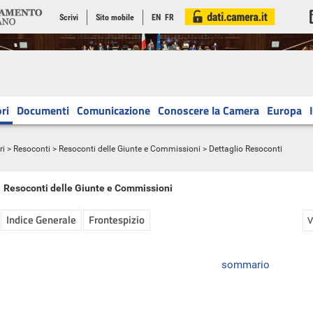
Scrivi
Sito mobile
EN
FR
ri
Documenti
Comunicazione
Conoscere la Camera
Europa
ri
>
Resoconti
>
Resoconti delle Giunte e Commissioni
> Dettaglio Resoconti
Resoconti delle Giunte e Commissioni
Indice Generale
Frontespizio
V
sommario