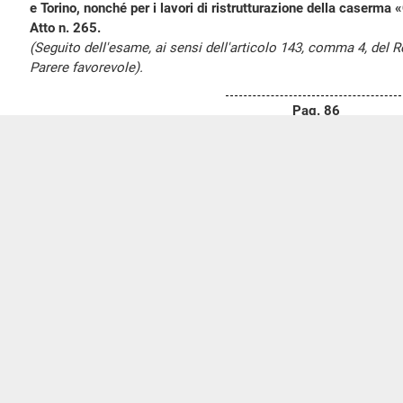
e Torino, nonché per i lavori di ristrutturazione della caserma 
Atto n. 265.
(Seguito dell'esame, ai sensi dell'articolo 143, comma 4, del
Parere favorevole).
Pag. 86
La Commissione prosegue l'esame dello schema di decreto al
nella seduta del 13 maggio 2025.
Mauro ROTELLI
,
presidente,
ricorda che nella seduta del 13
relazione introduttiva. Rammenta, altresì, che la Commissione 
competenza entro il 26 maggio 2025.
Avverte, inoltre, che la V Commissione Bilancio ha espress
sullo schema di decreto.
Stefano Maria BENVENUTI GOSTOLI
(FDI)
,
relatore
, formu
favorevole sul provvedimento in esame
(vedi allegato 1).
Il sottosegretario
Tullio FERRANTE
dichiara di condividere
formulata dal relatore.