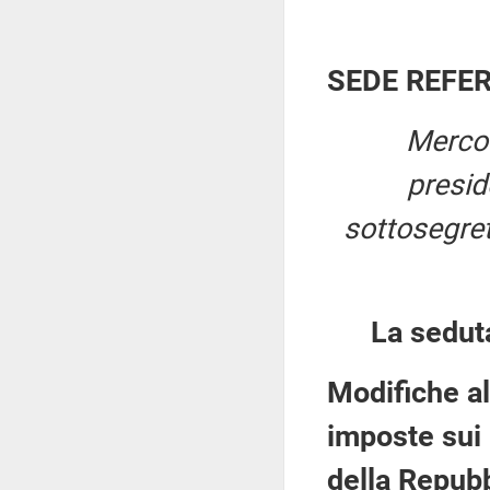
SEDE REFE
Mercol
presi
sottosegret
La sedut
Modifiche al
imposte sui 
della Repubb