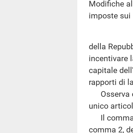
Modifiche all
imposte sui r
della Repubb
incentivare l
capitale dell
rapporti di l
Osserva che
unico artico
Il comma 1 d
comma 2, del