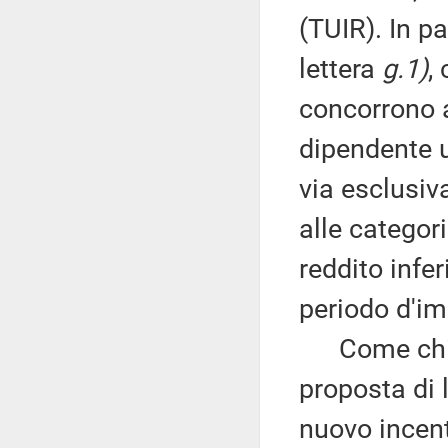
(TUIR). In pa
lettera
g.1)
,
concorrono a
dipendente u
via esclusiv
alle categori
reddito infe
periodo d'im
Come chiarit
proposta di 
nuovo incent