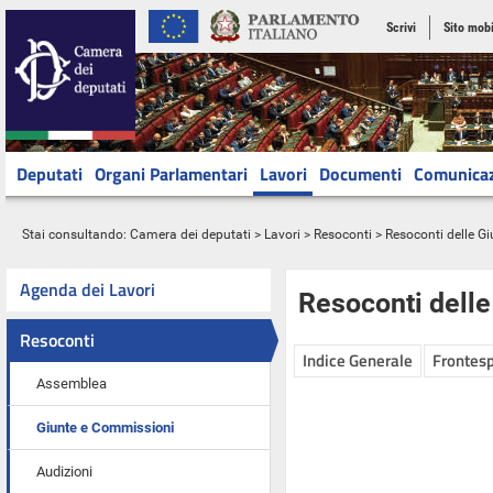
Scrivi
Sito mobi
Deputati
Organi Parlamentari
Lavori
Documenti
Comunica
Stai consultando:
Camera dei deputati
>
Lavori
>
Resoconti
>
Resoconti delle G
Agenda dei Lavori
Resoconti dell
Resoconti
Indice Generale
Frontesp
Assemblea
Giunte e Commissioni
Audizioni