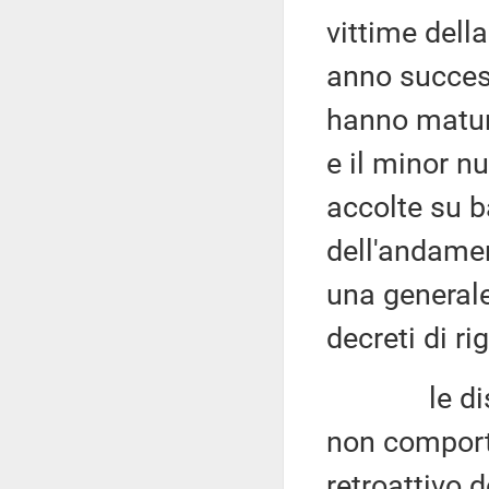
vittime dell
anno success
hanno matura
e il minor n
accolte su b
dell'andamen
una general
decreti di ri
le disposiz
non comport
retroattivo d