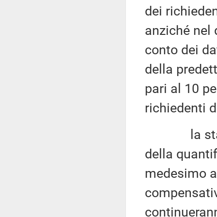
dei richiede
anziché nel 
conto dei da
della predet
pari al 10 p
richiedenti 
la stabiliz
della quantif
medesimo art
compensativ
continuerann