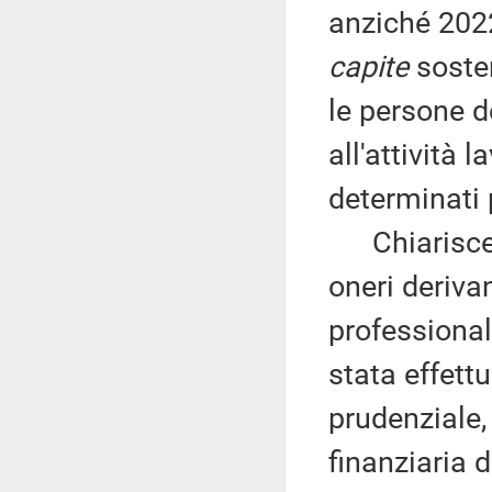
anziché 2022
capite
sosten
le persone 
all'attività 
determinati p
Chiarisce, i
oneri deriva
professional
stata effett
prudenziale,
finanziaria 