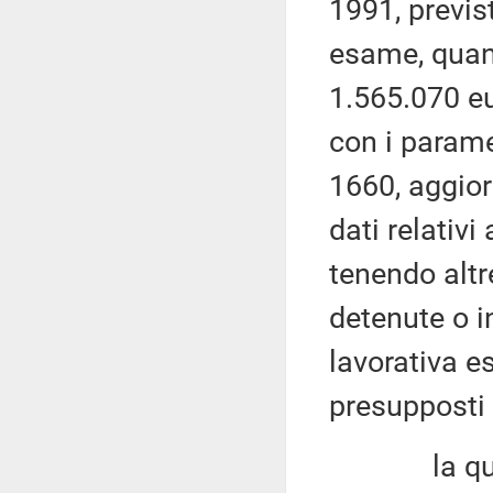
1991, previs
esame, quant
1.565.070 eu
con i paramet
1660, aggior
dati relativ
tenendo altr
detenute o i
lavorativa e
presupposti e
la quantifi