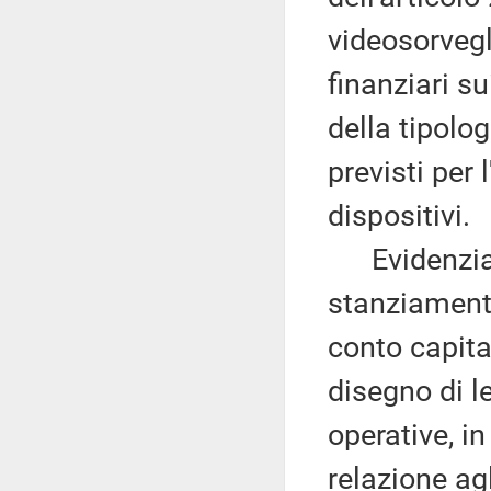
videosorvegli
finanziari su
della tipolo
previsti per 
dispositivi.
Evidenzia, p
stanziamenti
conto capita
disegno di l
operative, i
relazione agl