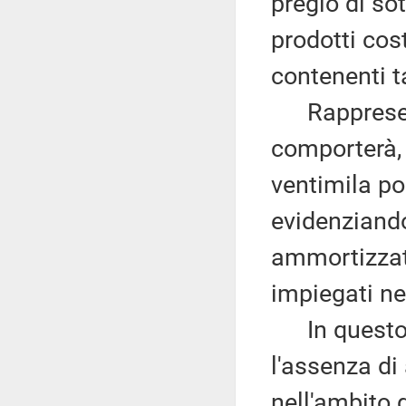
pregio di sot
prodotti cos
contenenti t
Rappresenta,
comporterà, 
ventimila po
evidenziando
ammortizzato
impiegati n
In questo s
l'assenza d
nell'ambito 