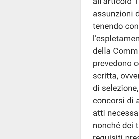
all'articolo
assunzioni d
tenendo cont
l'espletamen
della Commi
prevedono c
scritta, ovve
di selezione
concorsi di a
atti necessar
nonché dei t
requisiti pre