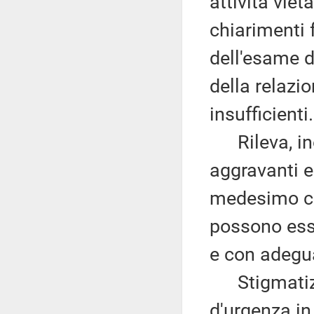
attività viet
chiarimenti 
dell'esame d
della relazi
insufficienti.
Rileva, inol
aggravanti e
medesimo c
possono ess
e con adegua
Stigmatizza
d'urgenza in