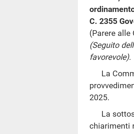
ordinamento
C. 2355 Gov
(Parere alle 
(Seguito del
favorevole).
La Commiss
provvediment
2025.
La sottose
chiarimenti r