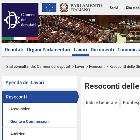
Scrivi
Sito mobi
Deputati
Organi Parlamentari
Lavori
Documenti
Comunica
Stai consultando:
Camera dei deputati
>
Lavori
>
Resoconti
>
Resoconti delle G
Agenda dei Lavori
Resoconti dell
Resoconti
Indice Generale
Frontesp
Assemblea
Giunte e Commissioni
Audizioni