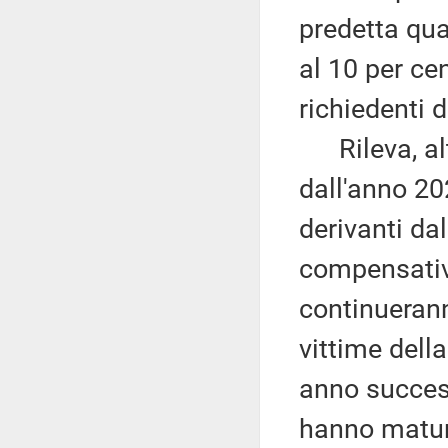
predetta qua
al 10 per c
richiedenti 
Rileva, altr
dall'anno 20
derivanti da
compensativ
continuerann
vittime dell
anno success
hanno matura