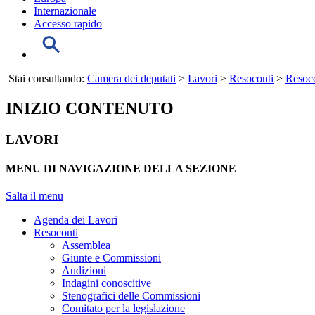
Internazionale
Accesso rapido
Stai consultando:
Camera dei deputati
>
Lavori
>
Resoconti
>
Resoco
INIZIO CONTENUTO
LAVORI
MENU DI NAVIGAZIONE DELLA SEZIONE
Salta il menu
Agenda dei Lavori
Resoconti
Assemblea
Giunte e Commissioni
Audizioni
Indagini conoscitive
Stenografici delle Commissioni
Comitato per la legislazione