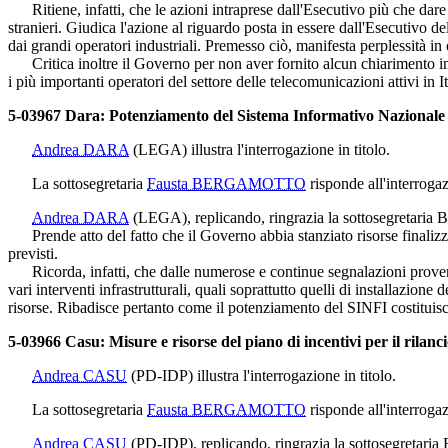
Ritiene, infatti, che le azioni intraprese dall'Esecutivo più che dare 
stranieri. Giudica l'azione al riguardo posta in essere dall'Esecutivo d
dai grandi operatori industriali. Premesso ciò, manifesta perplessità in 
Critica inoltre il Governo per non aver fornito alcun chiarimento in m
i più importanti operatori del settore delle telecomunicazioni attivi in It
5-03967 Dara: Potenziamento del Sistema Informativo Nazionale F
Andrea DARA
(LEGA)
illustra l'interrogazione in titolo.
La sottosegretaria
Fausta BERGAMOTTO
risponde all'interrogazi
Andrea DARA
(LEGA)
, replicando, ringrazia la sottosegretaria 
Prende atto del fatto che il Governo abbia stanziato risorse finalizza
previsti.
Ricorda, infatti, che dalle numerose e continue segnalazioni provenie
vari interventi infrastrutturali, quali soprattutto quelli di installazion
risorse. Ribadisce pertanto come il potenziamento del SINFI costituisca
5-03966 Casu: Misure e risorse del piano di incentivi per il rilanci
Andrea CASU
(PD-IDP)
illustra l'interrogazione in titolo.
La sottosegretaria
Fausta BERGAMOTTO
risponde all'interrogazi
Andrea CASU
(PD-IDP)
, replicando, ringrazia la sottosegretaria