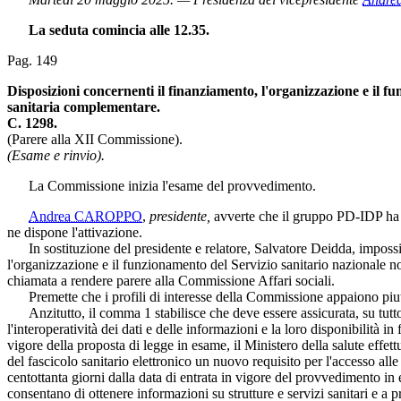
La seduta comincia alle 12.35.
Pag. 149
Disposizioni concernenti il finanziamento, l'organizzazione e il fu
sanitaria complementare.
C. 1298.
(Parere alla XII Commissione).
(Esame e rinvio).
La Commissione inizia l'esame del provvedimento.
Andrea CAROPPO
,
presidente,
avverte che il gruppo PD-IDP ha ch
ne dispone l'attivazione.
In sostituzione del presidente e relatore, Salvatore Deidda, impossibil
l'organizzazione e il funzionamento del Servizio sanitario nazionale no
chiamata a rendere parere alla Commissione Affari sociali.
Premette che i profili di interesse della Commissione appaiono piuttost
Anzitutto, il comma 1 stabilisce che deve essere assicurata, su tutto il
l'interoperatività dei dati e delle informazioni e la loro disponibilità i
vigore della proposta di legge in esame, il Ministero della salute effet
del fascicolo sanitario elettronico un nuovo requisito per l'accesso all
centottanta giorni dalla data di entrata in vigore del provvedimento i
consentano di ottenere informazioni su strutture e servizi sanitari e a 