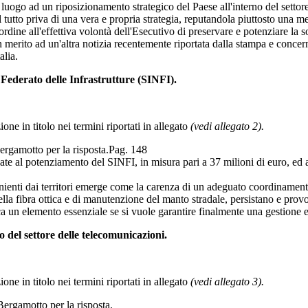
luogo ad un riposizionamento strategico del Paese all'interno del settore,
el tutto priva di una vera e propria strategia, reputandola piuttosto una
ordine all'effettiva volontà dell'Esecutivo di preservare e potenziare la s
erito ad un'altra notizia recentemente riportata dalla stampa e concern
alia.
ederato delle Infrastrutture (SINFI).
one in titolo nei termini riportati in allegato
(vedi allegato 2).
Bergamotto per la risposta.
Pag. 148
te al potenziamento del SINFI, in misura pari a 37 milioni di euro, ed a
nti dai territori emerge come la carenza di un adeguato coordinamento 
e della fibra ottica e di manutenzione del manto stradale, persistano e prov
 un elemento essenziale se si vuole garantire finalmente una gestione eff
o del settore delle telecomunicazioni.
one in titolo nei termini riportati in allegato
(vedi allegato 3).
 Bergamotto per la risposta.