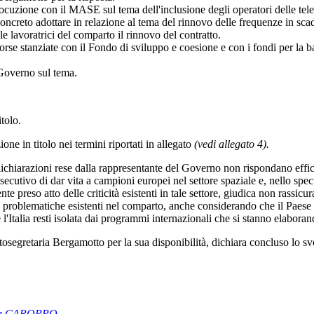
cuzione con il MASE sul tema dell'inclusione degli operatori delle telec
oncreto adottare in relazione al tema del rinnovo delle frequenze in sca
le lavoratrici del comparto il rinnovo del contratto.
e stanziate con il Fondo di sviluppo e coesione e con i fondi per la ban
Governo sul tema.
itolo.
one in titolo nei termini riportati in allegato
(vedi allegato 4).
 dichiarazioni rese dalla rappresentante del Governo non rispondano effic
utivo di dar vita a campioni europei nel settore spaziale e, nello specifi
eso atto delle criticità esistenti in tale settore, giudica non rassicura
le problematiche esistenti nel comparto, anche considerando che il Paese
l'Italia resti isolata dai programmi internazionali che si stanno elaboran
tosegretaria Bergamotto per la sua disponibilità, dichiara concluso lo sv
ea CAROPPO
.