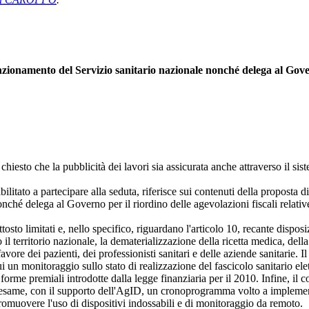
nzionamento del Servizio sanitario nazionale nonché delega al Governo
iesto che la pubblicità dei lavori sia assicurata anche attraverso il si
itato a partecipare alla seduta, riferisce sui contenuti della proposta 
nché delega al Governo per il riordino delle agevolazioni fiscali relati
o limitati e, nello specifico, riguardano l'articolo 10, recante disposizi
 territorio nazionale, la dematerializzazione della ricetta medica, della c
n favore dei pazienti, dei professionisti sanitari e delle aziende sanitarie
tui un monitoraggio sullo stato di realizzazione del fascicolo sanitario e
e forme premiali introdotte dalla legge finanziaria per il 2010. Infine, il
n esame, con il supporto dell'AgID, un cronoprogramma volto a implementar
promuovere l'uso di dispositivi indossabili e di monitoraggio da remoto.