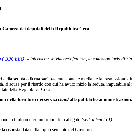
I
a Camera dei deputati della Repubblica Ceca.
ea CAROPPO
. – Interviene, in videoconferenza, la sottosegretaria di S
ori della seduta odierna sarà assicurata anche mediante la trasmissione dir
si scusa per il ritardo con cui ha avuto inizio la seduta, imputabile al r
tati della Repubblica Ceca.
ana nella fornitura dei servizi
cloud
alle pubbliche amministrazioni.
one in titolo nei termini riportati in allegato
(vedi allegato 1).
ella risposta data dalla rappresentante del Governo.