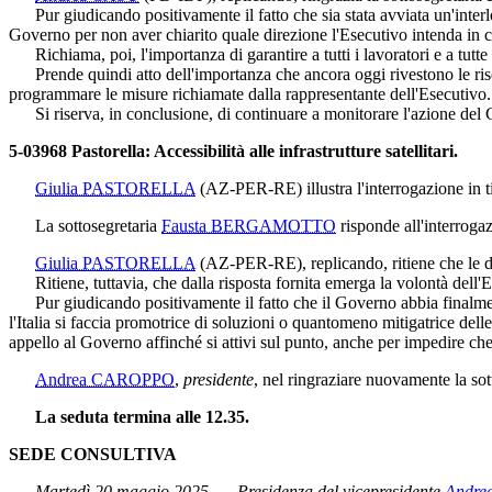
Pur giudicando positivamente il fatto che sia stata avviata un'interlo
Governo per non aver chiarito quale direzione l'Esecutivo intenda in c
Richiama, poi, l'importanza di garantire a tutti i lavoratori e a tutte 
Prende quindi atto dell'importanza che ancora oggi rivestono le risors
programmare le misure richiamate dalla rappresentante dell'Esecutivo.
Si riserva, in conclusione, di continuare a monitorare l'azione del 
5-03968 Pastorella: Accessibilità alle infrastrutture satellitari.
Giulia PASTORELLA
(AZ-PER-RE)
illustra l'interrogazione in t
La sottosegretaria
Fausta BERGAMOTTO
risponde all'interrogazi
Giulia PASTORELLA
(AZ-PER-RE)
, replicando, ritiene che le
Ritiene, tuttavia, che dalla risposta fornita emerga la volontà dell'Esec
Pur giudicando positivamente il fatto che il Governo abbia finalmente pr
l'Italia si faccia promotrice di soluzioni o quantomeno mitigatrice del
appello al Governo affinché si attivi sul punto, anche per impedire che 
Andrea CAROPPO
,
presidente
, nel ringraziare nuovamente la sot
La seduta termina alle 12.35.
SEDE CONSULTIVA
Martedì 20 maggio 2025. — Presidenza del vicepresidente
Andr