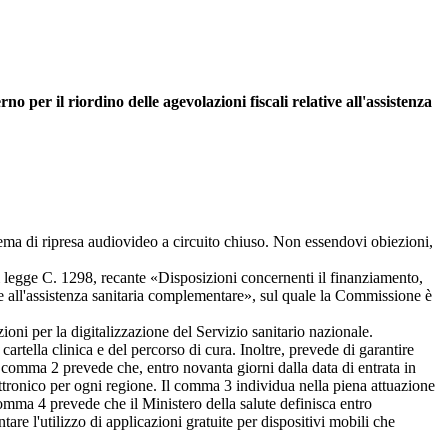
 per il riordino delle agevolazioni fiscali relative all'assistenza
stema di ripresa audiovideo a circuito chiuso. Non essendovi obiezioni,
di legge C. 1298, recante «Disposizioni concernenti il finanziamento,
ve all'assistenza sanitaria complementare», sul quale la Commissione è
oni per la digitalizzazione del Servizio sanitario nazionale.
artella clinica e del percorso di cura. Inoltre, prevede di garantire
. Il comma 2 prevede che, entro novanta giorni dalla data di entrata in
lettronico per ogni regione. Il comma 3 individua nella piena attuazione
 comma 4 prevede che il Ministero della salute definisca entro
e l'utilizzo di applicazioni gratuite per dispositivi mobili che