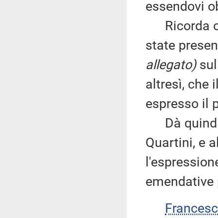
essendovi ob
Ricorda che
state prese
allegato)
sul
altresì, che 
espresso il 
Dà quindi la
Quartini, e 
l'espressione
emendative 
Francesc