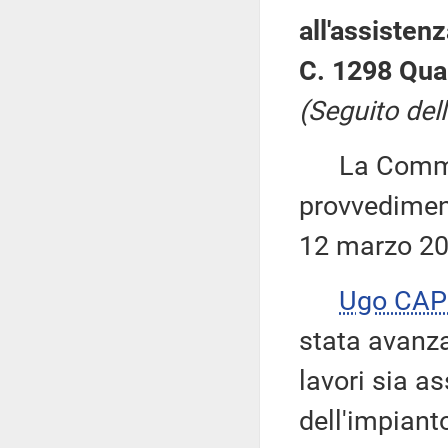
all'assisten
C. 1298 Quar
(Seguito dell
La Commiss
provvediment
12 marzo 20
Ugo CAP
stata avanza
lavori sia a
dell'impiant