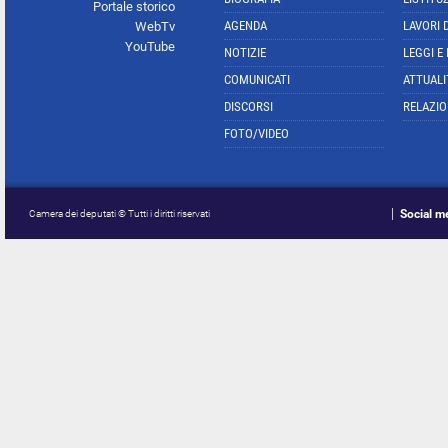
Portale storico
AGENDA
LAVORI 
WebTv
YouTube
NOTIZIE
LEGGI E
COMUNICATI
ATTUALI
DISCORSI
RELAZIO
FOTO/VIDEO
Social m
Camera dei deputati © Tutti i diritti riservati