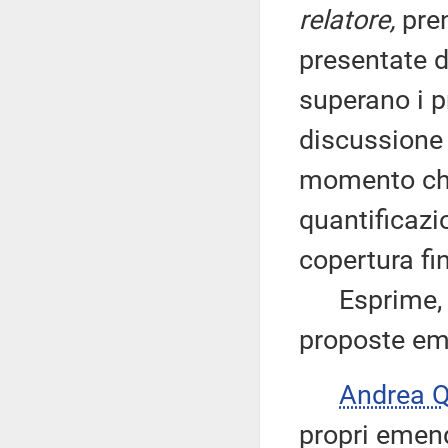
relatore,
pren
presentate da
superano i pr
discussione
momento che
quantificazi
copertura fi
Esprime, per
proposte em
Andrea 
propri emen