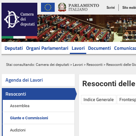
Scrivi
Sito mobi
Deputati
Organi Parlamentari
Lavori
Documenti
Comunica
Stai consultando:
Camera dei deputati
>
Lavori
>
Resoconti
>
Resoconti delle G
Agenda dei Lavori
Resoconti dell
Resoconti
Indice Generale
Frontesp
Assemblea
Giunte e Commissioni
Audizioni