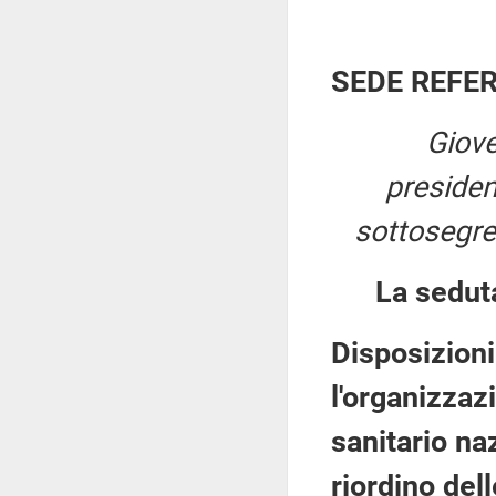
SEDE REFE
Giove
preside
sottosegre
La sedut
Disposizioni
l'organizzaz
sanitario na
riordino dell