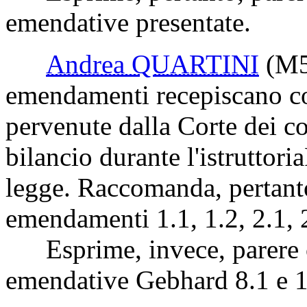
prende atto che le proposte 
relatore, deputato Quartini,
all'inizio della discussione
momento che non prevedono 
degli oneri né una corrispon
Esprime, pertanto, parere 
emendative presentate.
Andrea QUARTINI
(M
emendamenti recepiscano co
pervenute dalla Corte dei co