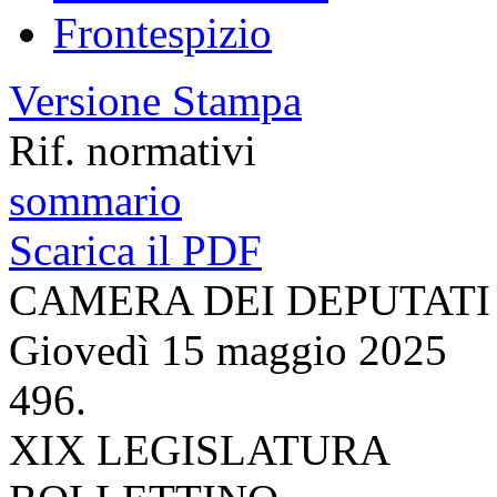
parere
Parlamento in seduta co
Resoconti delle Giunte e 
Vai all'elenco delle sedute 
Indice Generale
Frontespizio
Versione Stampa
Rif. normativi
sommario