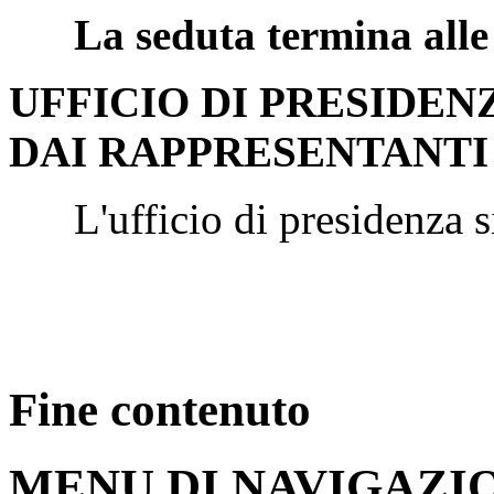
Ugo CAPPELLACCI
,
p
della proposta di legge, no
in sede referente, sarà inv
in sede consultiva per acquis
Nessun altro chiedendo di 
dell'esame ad altra seduta.
La seduta termina alle
UFFICIO DI PRESIDE
DAI RAPPRESENTANTI