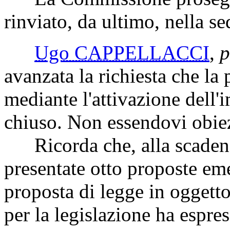
nazionale nonché delega al
agevolazioni fiscali relativ
complementare.
C. 1298 Quartini.
(Seguito dell'esame e rinvio
La Commissione prosegue
rinviato, da ultimo, nella s
Ugo CAPPELLACCI
,
p
avanzata la richiesta che la 