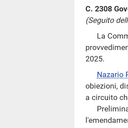
C. 2308 Gov
(Seguito dell
La Commiss
provvediment
2025.
Nazario
obiezioni, d
a circuito ch
Preliminarm
l'emendamen