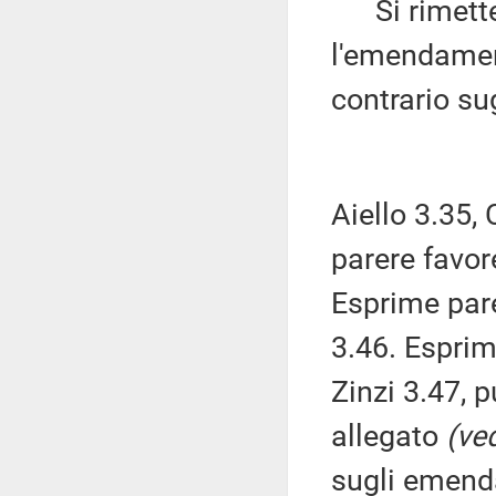
Si rimette 
l'emendamen
contrario s
Aiello 3.35,
parere favo
Esprime par
3.46. Espri
Zinzi 3.47, p
allegato
(ved
sugli emend