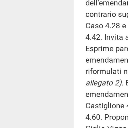
dell'emenda
contrario su
Caso 4.28 e 
4.42. Invita
Esprime pare
emendamenti
riformulati n
allegato 2).
E
emendamenti
Castiglione 
4.60. Propo