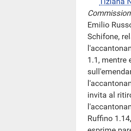
Tiziana 
Commission
Emilio Russo
Schifone, re
l'accanton
1.1, mentre 
sull'emenda
l'accantona
invita al ri
l'accantona
Ruffino 1.14
esprime pare