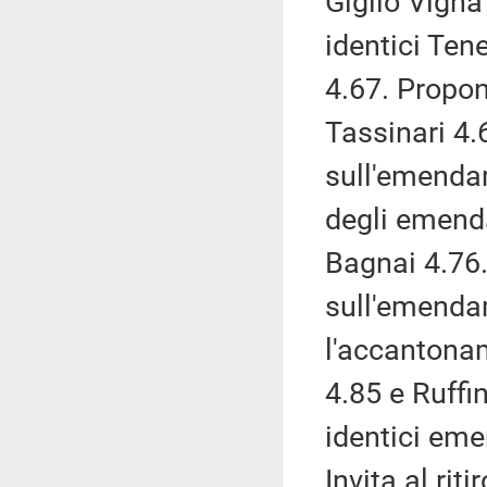
Giglio Vigna
identici Tene
4.67. Propo
Tassinari 4.
sull'emendame
degli emend
Bagnai 4.76.
sull'emenda
l'accantona
4.85 e Ruffi
identici eme
Invita al ri