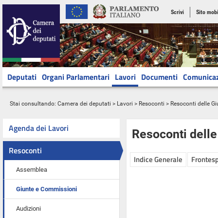
Scrivi
Sito mobi
Deputati
Organi Parlamentari
Lavori
Documenti
Comunica
Stai consultando:
Camera dei deputati
>
Lavori
>
Resoconti
>
Resoconti delle G
Agenda dei Lavori
Resoconti dell
Resoconti
Indice Generale
Frontesp
Assemblea
Giunte e Commissioni
Audizioni