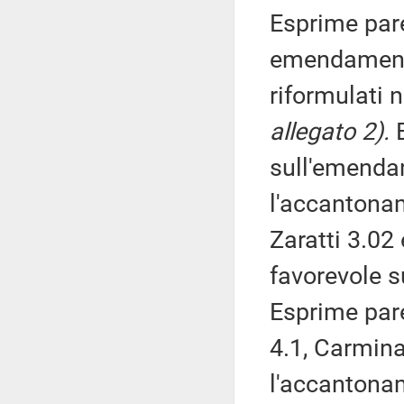
Esprime pare
emendamenti
riformulati n
allegato 2).
E
sull'emenda
l'accantonam
Zaratti 3.02
favorevole su
Esprime par
4.1, Carmina
l'accantona