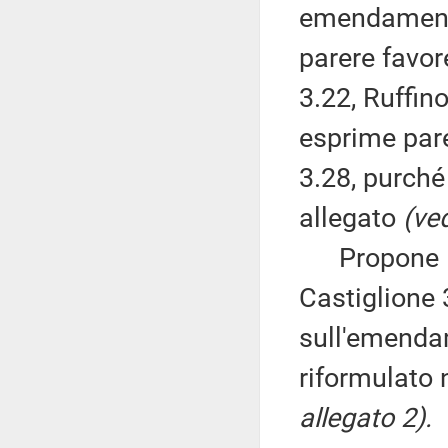
emendamenti
parere favor
3.22, Ruffino
esprime par
3.28, purché 
allegato
(ved
Propone l'
Castiglione 
sull'emenda
riformulato n
allegato 2).