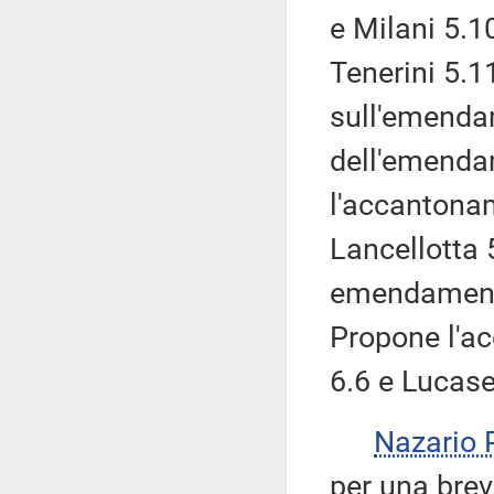
e Milani 5.1
Tenerini 5.1
sull'emendam
dell'emenda
l'accantonam
Lancellotta 5
emendamenti 
Propone l'a
6.6 e Lucasel
Nazario
per una brev