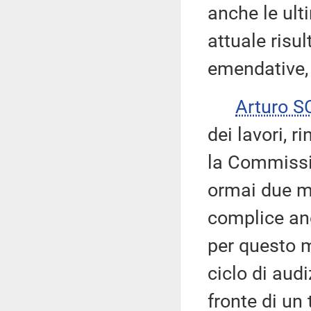
anche le ult
attuale risu
emendative, 
Arturo 
dei lavori, r
la Commissio
ormai due m
complice anc
per questo m
ciclo di aud
fronte di un