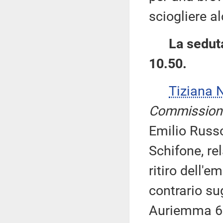
sciogliere al
La seduta
10.50.
Tiziana 
Commission
Emilio Russo
Schifone, re
ritiro dell'
contrario sug
Auriemma 6.0