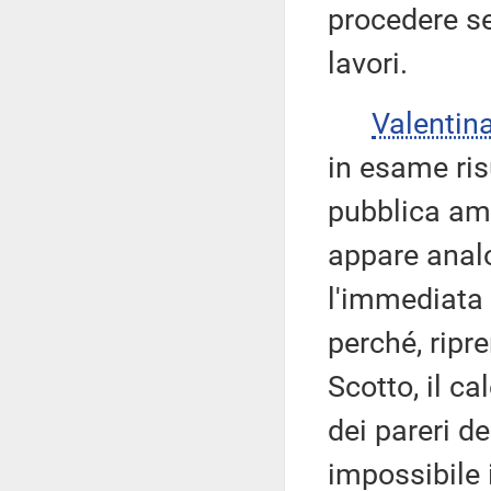
procedere s
lavori.
Valenti
in esame ris
pubblica amm
appare analo
l'immediata 
perché, ripr
Scotto, il c
dei pareri d
impossibile i