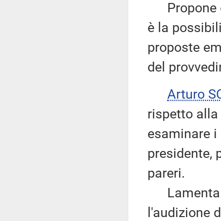
Propone com
è la possibil
proposte eme
del provved
Arturo 
rispetto all
esaminare i 
presidente, 
pareri.
Lamenta inf
l'audizione 