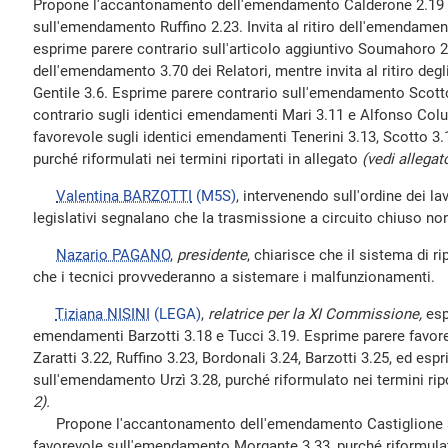
Propone l'accantonamento dell'emendamento Calderone 2.19 e
sull'emendamento Ruffino 2.23. Invita al ritiro dell'emendame
esprime parere contrario sull'articolo aggiuntivo Soumahoro
dell'emendamento 3.70 dei Relatori, mentre invita al ritiro deg
Gentile 3.6. Esprime parere contrario sull'emendamento Scott
contrario sugli identici emendamenti Mari 3.11 e Alfonso Colu
favorevole sugli identici emendamenti Tenerini 3.13, Scotto 3.
purché riformulati nei termini riportati in allegato
(vedi allegat
Valentina BARZOTTI
(M5S)
, intervenendo sull'ordine dei lav
legislativi segnalano che la trasmissione a circuito chiuso no
Nazario PAGANO
,
presidente
, chiarisce che il sistema di ri
che i tecnici provvederanno a sistemare i malfunzionamenti.
Tiziana NISINI
(LEGA)
,
relatrice per la XI Commissione,
esp
emendamenti Barzotti 3.18 e Tucci 3.19. Esprime parere favor
Zaratti 3.22, Ruffino 3.23, Bordonali 3.24, Barzotti 3.25, ed es
sull'emendamento Urzì 3.28, purché riformulato nei termini ripo
2).
Propone l'accantonamento dell'emendamento Castiglione 3.
favorevole sull'emendamento Morgante 3.33, purché riformulato 