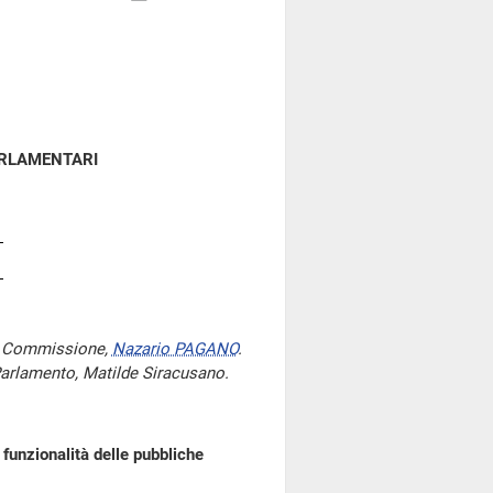
ARLAMENTARI
 I Commissione,
Nazario PAGANO
.
l Parlamento, Matilde Siracusano.
funzionalità delle pubbliche