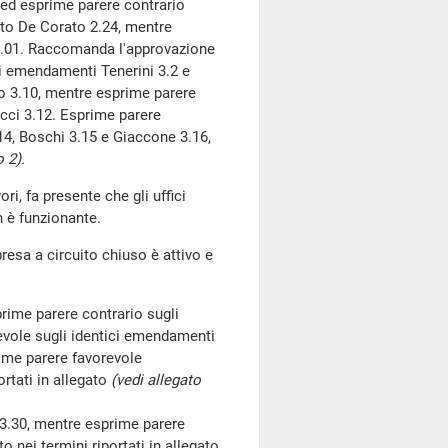
d esprime parere contrario
nto De Corato 2.24, mentre
 2.01. Raccomanda l'approvazione
li emendamenti Tenerini 3.2 e
o 3.10, mentre esprime parere
cci 3.12. Esprime parere
14, Boschi 3.15 e Giaccone 3.16,
o 2).
ori, fa presente che gli uffici
n è funzionante.
presa a circuito chiuso è attivo e
rime parere contrario sugli
evole sugli identici emendamenti
prime parere favorevole
rtati in allegato
(vedi allegato
30, mentre esprime parere
nei termini riportati in allegato