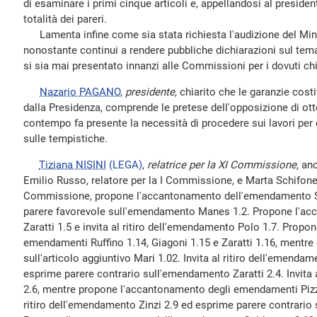
di esaminare i primi cinque articoli e, appellandosi al preside
totalità dei pareri.
Lamenta infine come sia stata richiesta l'audizione del Mini
nonostante continui a rendere pubbliche dichiarazioni sul te
si sia mai presentato innanzi alle Commissioni per i dovuti ch
Nazario PAGANO
,
presidente
, chiarito che le garanzie cost
dalla Presidenza, comprende le pretese dell'opposizione di otte
contempo fa presente la necessità di procedere sui lavori per e
sulle tempistiche.
Tiziana NISINI
(LEGA)
,
relatrice per la XI Commissione,
anc
Emilio Russo, relatore per la I Commissione, e Marta Schifone, 
Commissione, propone l'accantonamento dell'emendamento 
parere favorevole sull'emendamento Manes 1.2. Propone l'a
Zaratti 1.5 e invita al ritiro dell'emendamento Polo 1.7. Propo
emendamenti Ruffino 1.14, Giagoni 1.15 e Zaratti 1.16, mentre
sull'articolo aggiuntivo Mari 1.02. Invita al ritiro dell'emend
esprime parere contrario sull'emendamento Zaratti 2.4. Invita 
2.6, mentre propone l'accantonamento degli emendamenti Pizzim
ritiro dell'emendamento Zinzi 2.9 ed esprime parere contrari