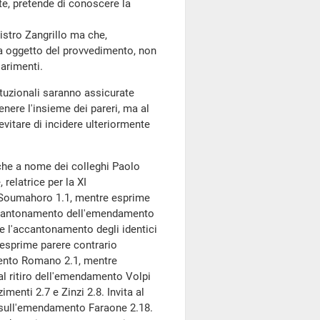
nte, pretende di conoscere la
stro Zangrillo ma che,
ma oggetto del provvedimento, non
iarimenti.
ituzionali saranno assicurate
nere l'insieme dei pareri, ma al
vitare di incidere ulteriormente
he a nome dei colleghi Paolo
relatrice per la XI
Soumahoro 1.1, mentre esprime
ccantonamento dell'emendamento
ne l'accantonamento degli identici
 esprime parere contrario
amento Romano 2.1, mentre
al ritiro dell'emendamento Volpi
enti 2.7 e Zinzi 2.8. Invita al
o sull'emendamento Faraone 2.18.