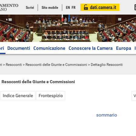
Scrivi
Sito mobile
EN
FR
ri
Documenti
Comunicazione
Conoscere la Camera
Europa
ri
>
Resoconti
>
Resoconti delle Giunte e Commissioni
> Dettaglio Resoconti
Resoconti delle Giunte e Commissioni
Indice Generale
Frontespizio
V
sommario