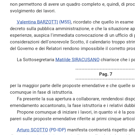
non permettono di avere un quadro completo e, quindi, di pro
svolgimento dei lavori.
Valentina BARZOTTI
(M5S)
, ricordato che quello in esame 
decreto sulla pubblica amministrazione, e che la situazione a
esperienze, auspica l'immediata convocazione di un ufficio di 
considerazioni dell'onorevole Scotto, il calendario troppo stri
del Governo e dei Relatori rendono impossibile il corretto pros
La Sottosegretaria
Matilde SIRACUSANO
chiarisce che i pa
Pag. 7
per la maggior parte delle proposte emendative e che quelle s
comunque in fase di istruttoria.
Fa presente la sua apertura a collaborare, rendendosi dispon
emendamento accantonato, la fase istruttoria e i relativi dubbi
Propone comunque di iniziare i lavori, in quanto vi è la possi
pareri sulle proposte emendative riferite ai primi cinque artic
Arturo SCOTTO
(PD-IDP)
manifesta contrarietà rispetto all