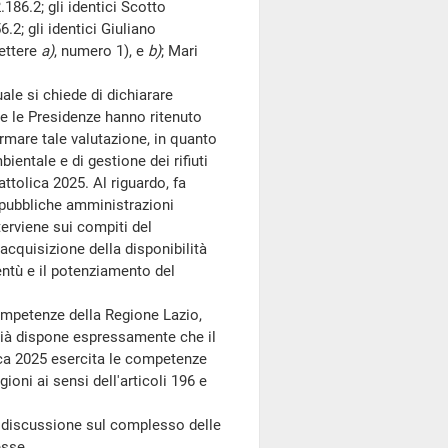
.186.2; gli identici Scotto
.2; gli identici Giuliano
lettere
a)
, numero 1), e
b)
; Mari
ale si chiede di dichiarare
e le Presidenze hanno ritenuto
mare tale valutazione, in quanto
ientale e di gestione dei rifiuti
ttolica 2025. Al riguardo, fa
 pubbliche amministrazioni
terviene sui compiti del
acquisizione della disponibilità
ventù e il potenziamento del
mpetenze della Regione Lazio,
 già dispone espressamente che il
ica 2025 esercita le competenze
ioni ai sensi dell'articoli 196 e
 discussione sul complesso delle
esse.