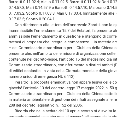
Barzotti 0.11.02.4; Aiello 0.11.02.5; Barzotti 0.11.02.6; Dori 0.12
0.14.57.8, Mari 0.14.57.9 e Barzotti 0.14.57.10; Maiorano 0.14.56
0.17.03.2, Scotto 0.17.03.3, Mari 0.17.03.4, limitatamente alle 
0.17.03.5; Scotto 0.20.04.1.
Con riferimento alla lettera dell'onorevole Zaratti, con la qu
inammissibile l'emendamento 15.7 dei Relatori, fa presente ch
ammissibile l'emendamento in questione e ritengono di confer
trattasi di proposta che integra le competenze – in materia amb
– del Commissario straordinario per il Giubileo della Chiesa ca
presente che, nell'ambito delle misure di organizzazione delle
contenute nel decreto-legge, l'articolo 15 del medesimo già in
Commissario straordinario, con riferimento a distinti ambiti (l'
di edifici scolastici in vista della Giornata mondiale della gio
numero unico di emergenza NUE 112).
Peraltro la proposta emendativa non appare lesiva delle co
giacché l'articolo 13 del decreto-legge 17 maggio 2022, n. 50
Commissario straordinario per il Giubileo della Chiesa cattol
in materia ambientale e di gestione dei rifiuti assegnate alle reg
208 del decreto legislativo n. 152 del 2006.
Ricorda che nella seduta del 10 aprile scorso si è svolta la
proposte emendative e che oggi si passerà all'esame delle st