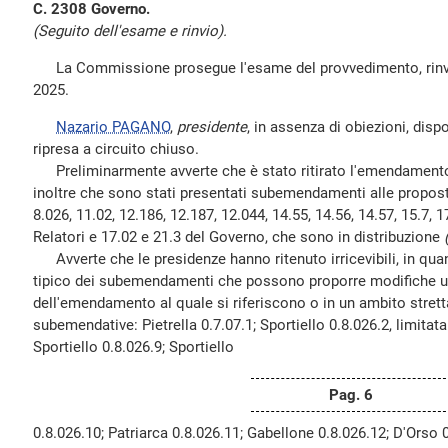
C. 2308 Governo.
(Seguito dell'esame e rinvio).
La Commissione prosegue l'esame del provvedimento, rinviat
2025.
Nazario PAGANO
,
presidente
, in assenza di obiezioni, disp
ripresa a circuito chiuso.
Preliminarmente avverte che è stato ritirato l'emendamento
inoltre che sono stati presentati subemendamenti alle propost
8.026, 11.02, 12.186, 12.187, 12.044, 14.55, 14.56, 14.57, 15.7, 1
Relatori e 17.02 e 21.3 del Governo, che sono in distribuzione
Avverte che le presidenze hanno ritenuto irricevibili, in qua
tipico dei subemendamenti che possono proporre modifiche u
dell'emendamento al quale si riferiscono o in un ambito stre
subemendative: Pietrella 0.7.07.1; Sportiello 0.8.026.2, limita
Sportiello 0.8.026.9; Sportiello
Pag. 6
0.8.026.10; Patriarca 0.8.026.11; Gabellone 0.8.026.12; D'Orso 0