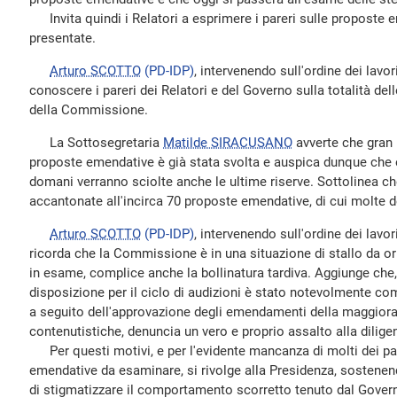
Invita quindi i Relatori a esprimere i pareri sulle proposte
presentate.
Arturo SCOTTO
(PD-IDP)
, intervenendo sull'ordine dei lavor
conoscere i pareri dei Relatori e del Governo sulla totalità d
della Commissione.
La Sottosegretaria
Matilde SIRACUSANO
avverte che gran p
proposte emendative è già stata svolta e auspica dunque che en
domani verranno sciolte anche le ultime riserve. Sottolinea che
accantonate all'incirca 70 proposte emendative, di cui molte d
Arturo SCOTTO
(PD-IDP)
, intervenendo sull'ordine dei lavor
ricorda che la Commissione è in una situazione di stallo da 
in esame, complice anche la bollinatura tardiva. Aggiunge che
disposizione per il ciclo di audizioni è stato notevolmente co
a seguito dell'approvazione degli emendamenti della maggioran
contenutistiche, denuncia un vero e proprio assalto alla dilige
Per questi motivi, e per l'evidente mancanza di molti dei pa
emendative da esaminare, si rivolge alla Presidenza, sostenen
di stigmatizzare il comportamento scorretto tenuto dal Governo