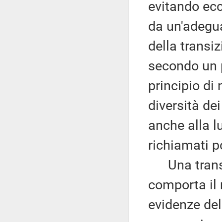
evitando ecc
da un'adeguat
della transi
secondo un p
principio di 
diversità de
anche alla lu
richiamati p
Una transiz
comporta il r
evidenze de