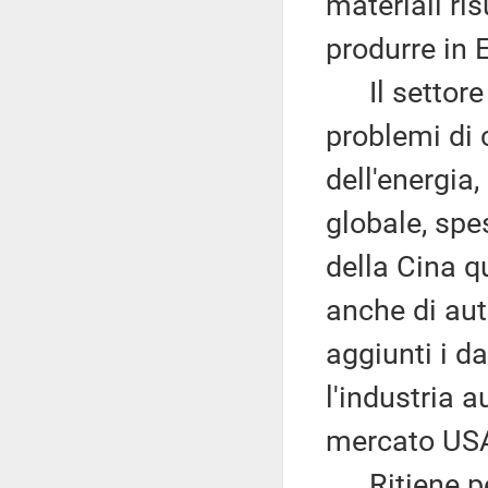
materiali ris
produrre in 
Il settor
problemi di c
dell'energia
globale, spe
della Cina q
anche di aut
aggiunti i d
l'industria a
mercato USA
Ritiene per