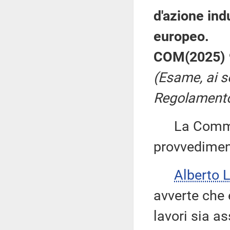
d'azione ind
europeo.
COM(2025) 9
(Esame, ai s
Regolamento,
La Commiss
provvedimen
Alberto 
avverte che 
lavori sia a