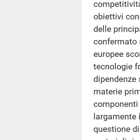
competitività
obiettivi co
delle princip
confermato a
europee scon
tecnologie f
dipendenze s
materie prim
componenti e
largamente 
questione di 