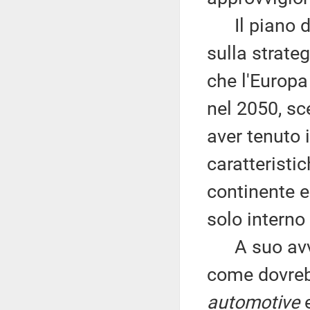
Il piano de
sulla strate
che l'Europa
nel 2050, sc
aver tenuto 
caratteristic
continente e
solo interno
A suo avviso
come dovrebb
automotive
e