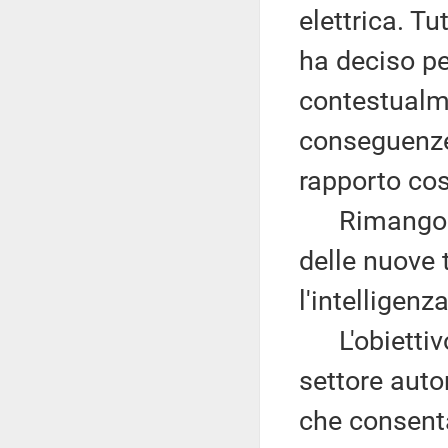
elettrica. T
ha deciso per
contestualme
conseguenze 
rapporto cos
Rimangono i
delle nuove 
l'intelligenza
L'obiettivo 
settore auto
che consenta