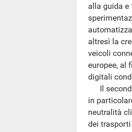
alla guida e 
sperimentazi
automatizza
altresì la c
veicoli conn
europee, al 
digitali cond
Il secondo s
in particola
neutralità cl
dei trasport