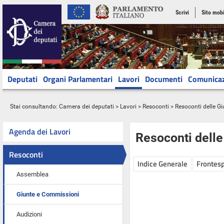
Scrivi
Sito mobi
Deputati
Organi Parlamentari
Lavori
Documenti
Comunica
Stai consultando:
Camera dei deputati
>
Lavori
>
Resoconti
>
Resoconti delle G
Agenda dei Lavori
Resoconti dell
Resoconti
Indice Generale
Frontesp
Assemblea
Giunte e Commissioni
Audizioni