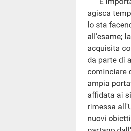
È important
agisca tem
lo sta facen
all'esame; l
acquisita con
da parte di 
cominciare d
ampia portat
affidata ai 
rimessa all'
nuovi obietti
partano dall'