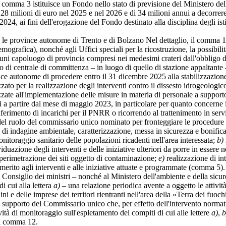
 comma 3 istituisce un Fondo nello stato di previsione del Ministero del
8 milioni di euro nel 2025 e nel 2026 e di 34 milioni annui a decorrere 
24, ai fini dell'erogazione del Fondo destinato alla disciplina degli ist
e le province autonome di Trento e di Bolzano Nel dettaglio, il comma 1 e
ografica), nonché agli Uffici speciali per la ricostruzione, la possibilità
i capoluogo di provincia compresi nei medesimi crateri dall'obbligo di 
 centrale di committenza – in luogo di quello di stazione appaltante –
ce autonome di procedere entro il 31 dicembre 2025 alla stabilizzazione 
zzato per la realizzazione degli interventi contro il dissesto idrogeologi
te all'implementazione delle misure in materia di personale a supporto del
a partire dal mese di maggio 2023, in particolare per quanto concerne il 
onferimento di incarichi per il PNRR o ricorrendo al trattenimento in ser
el ruolo del commissario unico nominato per fronteggiare le procedure d
 di indagine ambientale, caratterizzazione, messa in sicurezza e bonifica 
onitoraggio sanitario delle popolazioni ricadenti nell'area interessata;
b)
iduazione degli interventi e delle iniziative ulteriori da porre in essere
perimetrazione dei siti oggetto di contaminazione;
e)
realizzazione di int
rito agli interventi e alle iniziative attuate e programmate (comma 5). 
el Consiglio dei ministri – nonché al Ministero dell'ambiente e della sicu
di cui alla lettera
a)
– una relazione periodica avente a oggetto le attivi
i e delle imprese dei territori rientranti nell'area della «Terra dei fuoch
 di supporto del Commissario unico che, per effetto dell'intervento norm
à di monitoraggio sull'espletamento dei compiti di cui alle lettere
a)
,
b
al comma 12.