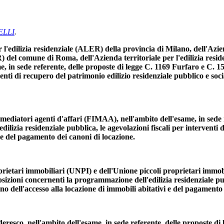
ELLI
.
edilizia residenziale (ALER) della provincia di Milano, dell'Aziend
R) del comune di Roma, dell'Azienda territoriale per l'edilizia resi
e, in sede referente, delle proposte di legge C. 1169 Furfaro e C. 
rventi di recupero del patrimonio edilizio residenziale pubblico e soc
mediatori agenti d'affari (FIMAA), nell'ambito dell'esame, in sede 
ilizia residenziale pubblica, le agevolazioni fiscali per interventi 
i e del pagamento dei canoni di locazione.
ietari immobiliari (UNPI) e dell'Unione piccoli proprietari immobil
sizioni concernenti la programmazione dell'edilizia residenziale pub
gno dell'accesso alla locazione di immobili abitativi e del pagamento
resco, nell'ambito dell'esame, in sede referente, delle proposte di 