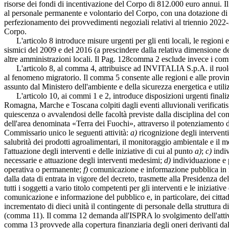
risorse dei fondi di incentivazione del Corpo di 812.000 euro annui. Il
al personale permanente e volontario del Corpo, con una dotazione di 2
perfezionamento dei provvedimenti negoziali relativi al triennio 2022-20
Corpo.
L'articolo 8 introduce misure urgenti per gli enti locali, le regioni 
sismici del 2009 e del 2016 (a prescindere dalla relativa dimensione dem
altre amministrazioni locali. Il
Pag. 128
comma 2 esclude invece i comun
L'articolo 8, al comma 4, attribuisce ad INVITALIA S.p.A. il ruolo di
al fenomeno migratorio. Il comma 5 consente alle regioni e alle provin
assunto dal Ministero dell'ambiente e della sicurezza energetica e utili
L'articolo 10, ai commi 1 e 2, introduce disposizioni urgenti finalizza
Romagna, Marche e Toscana colpiti dagli eventi alluvionali verificatisi 
quiescenza o avvalendosi delle facoltà previste dalla disciplina del c
dell'area denominata «Terra dei Fuochi», attraverso il potenziamento d
Commissario unico le seguenti attività:
a)
ricognizione degli interventi
salubrità dei prodotti agroalimentari, il monitoraggio ambientale e il m
l'attuazione degli interventi e delle iniziative di cui al punto
a)
;
c)
indiv
necessarie e attuazione degli interventi medesimi;
d)
individuazione e 
operativa o permanente;
f)
comunicazione e informazione pubblica in me
dalla data di entrata in vigore del decreto, trasmette alla Presidenza d
tutti i soggetti a vario titolo competenti per gli interventi e le iniziative 
comunicazione e informazione del pubblico e, in particolare, dei cittadin
incrementato di dieci unità il contingente di personale della struttura
(comma 11). Il comma 12 demanda all'ISPRA lo svolgimento dell'attivit
comma 13 provvede alla copertura finanziaria degli oneri derivanti d