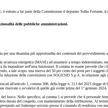
 è entrato a far parte della Commissione il deputato Tullio Ferrante, il
zionalità delle pubbliche amministrazioni.
ia per una disamina più approfondita dei contenuti del provvedimento al
lla sicurezza energetica (MASE) ad assumere a tempo indeterminato, me
ca da inquadrare nell'area funzionari. Il comma in esame prevede che i b
o, a tale scopo, una riserva del 50 per cento dei posti per i soggetti ch
 riduzione delle convenzioni con SOGESID S.p.A. in relazione agli oner
cati all'articolo 1, comma 308, della legge n. 213 del 2023 (legge di bi
one riservate o avvalersi di quelle già svolte prima del 1° gennaio 2024, ne
 del fuoco. Nello specifico, al comma 1 si prevede che il personale fem
l'intera durata del congedo, con mantenimento della retribuzione. Al ter
ica, prestando nel frattempo servizio presso il comando di residenza con 