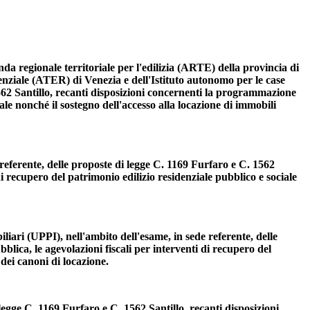
a regionale territoriale per l'edilizia (ARTE) della provincia di
denziale (ATER) di Venezia e dell'Istituto autonomo per le case
1562 Santillo, recanti disposizioni concernenti la programmazione
iale nonché il sostegno dell'accesso alla locazione di immobili
referente, delle proposte di legge C. 1169 Furfaro e C. 1562
di recupero del patrimonio edilizio residenziale pubblico e sociale
iari (UPPI), nell'ambito dell'esame, in sede referente, delle
blica, le agevolazioni fiscali per interventi di recupero del
 dei canoni di locazione.
legge C. 1169 Furfaro e C. 1562 Santillo, recanti disposizioni