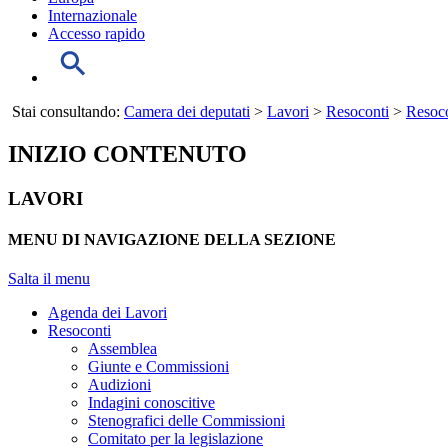
Internazionale
Accesso rapido
Stai consultando:
Camera dei deputati
>
Lavori
>
Resoconti
>
Resoco
INIZIO CONTENUTO
LAVORI
MENU DI NAVIGAZIONE DELLA SEZIONE
Salta il menu
Agenda dei Lavori
Resoconti
Assemblea
Giunte e Commissioni
Audizioni
Indagini conoscitive
Stenografici delle Commissioni
Comitato per la legislazione