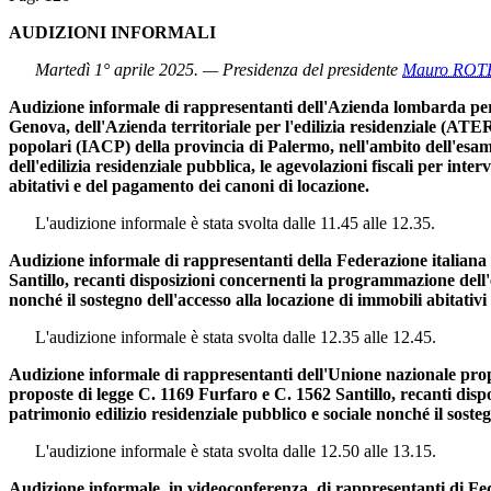
AUDIZIONI INFORMALI
Martedì 1° aprile 2025. — Presidenza del presidente
Mauro ROT
Audizione informale di rappresentanti dell'Azienda lombarda per l'
Genova, dell'Azienda territoriale per l'edilizia residenziale (ATE
popolari (IACP) della provincia di Palermo, nell'ambito dell'esam
dell'edilizia residenziale pubblica, le agevolazioni fiscali per inte
abitativi e del pagamento dei canoni di locazione.
L'audizione informale è stata svolta dalle 11.45 alle 12.35.
Audizione informale di rappresentanti della Federazione italiana 
Santillo, recanti disposizioni concernenti la programmazione dell'ed
nonché il sostegno dell'accesso alla locazione di immobili abitativ
L'audizione informale è stata svolta dalle 12.35 alle 12.45.
Audizione informale di rappresentanti dell'Unione nazionale propr
proposte di legge C. 1169 Furfaro e C. 1562 Santillo, recanti dispo
patrimonio edilizio residenziale pubblico e sociale nonché il soste
L'audizione informale è stata svolta dalle 12.50 alle 13.15.
Audizione informale, in videoconferenza, di rappresentanti di Fede