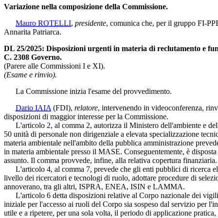
Variazione nella composizione della Commissione.
Mauro ROTELLI
,
presidente
, comunica che, per il gruppo FI-PPE,
Annarita Patriarca.
DL 25/2025: Disposizioni urgenti in materia di reclutamento e fun
C. 2308 Governo.
(Parere alle Commissioni I e XI).
(Esame e rinvio).
La Commissione inizia l'esame del provvedimento.
Dario IAIA
(FDI)
,
relatore
, intervenendo in videoconferenza, rinv
disposizioni di maggior interesse per la Commissione.
L'articolo 2, al comma 2, autorizza il Ministero dell'ambiente e de
50 unità di personale non dirigenziale a elevata specializzazione tecni
materia ambientale nell'ambito della pubblica amministrazione prevedend
in materia ambientale presso il MASE. Conseguentemente, è disposta la
assunto. Il comma provvede, infine, alla relativa copertura finanziaria.
L'articolo 4, al comma 7, prevede che gli enti pubblici di ricerca elen
livello dei ricercatori e tecnologi di ruolo, adottare procedure di selezi
annoverano, tra gli altri, ISPRA, ENEA, ISIN e LAMMA.
L'articolo 6 detta disposizioni relative al Corpo nazionale dei vigili
iniziale per l'accesso ai ruoli del Corpo sia sospeso dal servizio per 
utile e a ripetere, per una sola volta, il periodo di applicazione prat