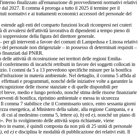
l'interno finalizzato all'emanazione di provvedimenti normativi relativi
dal 2027. Il comma 4 proroga a tutto il 2025 il termine per il
ituti normativi e ai trattamenti economici accessori del personale del
stende agli enti del comparto funzioni locali ricompresi nei crateri
 di avvalersi dell'attività lavorativa di dipendenti a tempo pieno di
soppressione della figura del direttore generale.
 per gli interventi a favore dei comuni di Lampedusa e Linosa relativi
del personale non dirigenziale – in possesso di determinati requisiti –
co finanziati dal PNRR.
le attività di ricostruzione nei territori delle regioni Emilia-
conferimento di incarichi retribuiti in favore dei soggetti collocati in
vizio. I commi da 5 a 13 prevedono specifiche misure per la bonifica
'infrazione in materia ambientale. Nel dettaglio, il comma 5 affida al
effettuati e programmati, nonché delle iniziative volte a garantire la
ricognizione delle risorse stanziate e di quelle disponibili per
 nel breve, medio e lungo periodo, nonché stima delle risorse finanziarie
erventi di bonifica, ripristino ambientale e messa in sicurezza
Il comma 7 stabilisce che il Commissario unico, entro sessanta giorni
rezza energetica, al Ministero della salute, alla regione Campania, e a
tà di cui al medesimo comma 5, lettere
a)
,
b)
ed
e)
, nonché un piano di
i». Per lo svolgimento delle attività sopra richiamate, viene
ativo in esame, è quindi composta da non più di 25 unità di personale
)
, ed
e)
e disciplina le modalità di pubblicazione dei relativi esiti. Il