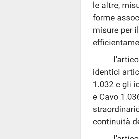
le altre, mi
forme associ
misure per i
efficientamen
l'articolo 
identici art
1.032 e gli i
e Cavo 1.036
straordinario
continuità de
l'articolo 