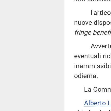
l'articolo 
nuove dispos
fringe benefi
Avverte che
eventuali ri
inammissibil
odierna.
La Commiss
Alberto 