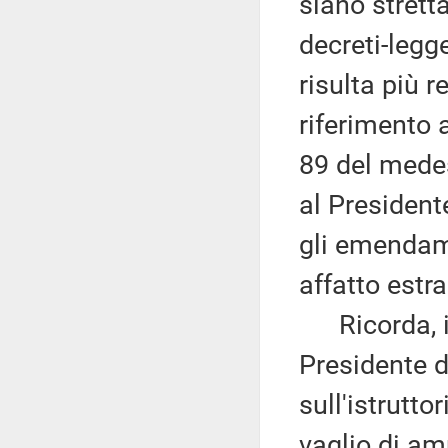
siano strett
decreti-legg
risulta più r
riferimento a
89 del medes
al President
gli emendame
affatto estr
Ricorda, ino
Presidente 
sull'istruttor
vaglio di am