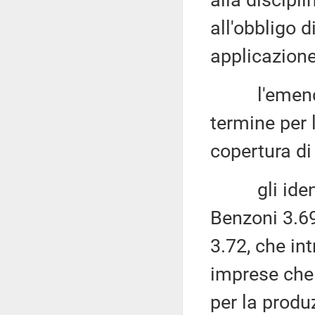
alla disciplin
all'obbligo d
applicazione
l'emendame
termine per l
copertura di
gli identi
Benzoni 3.69
3.72, che in
imprese che 
per la produz