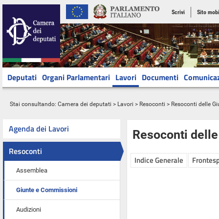
Scrivi
Sito mobi
Deputati
Organi Parlamentari
Lavori
Documenti
Comunica
Stai consultando:
Camera dei deputati
>
Lavori
>
Resoconti
>
Resoconti delle G
Agenda dei Lavori
Resoconti dell
Resoconti
Indice Generale
Frontesp
Assemblea
Giunte e Commissioni
Audizioni