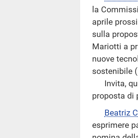
la Commissio
aprile pross
sulla propos
Mariotti a p
nuove tecnol
sostenibile 
Invita, quin
proposta di 
Beatriz
esprimere pa
nomina della