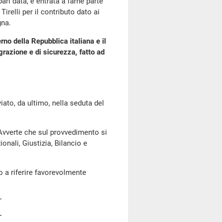
ari data, è entrata a farne parte
irelli per il contributo dato ai
gna.
rno della Repubblica italiana e il
grazione e di sicurezza, fatto ad
o, da ultimo, nella seduta del
 Avverte che sul provvedimento si
nali, Giustizia, Bilancio e
 a riferire favorevolmente