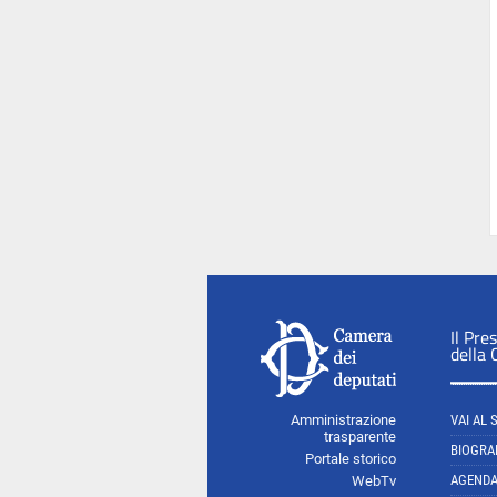
Il Pre
della
Amministrazione
VAI AL 
trasparente
BIOGRA
Portale storico
AGEND
WebTv