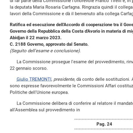
di far parte della Commissione l'onorevole Franco Tirelli e, in p
la deputata Maria Rosaria Carfagna. Ringrazia quindi il collega T
lavori della Commissione e dà il benvenuto alla collega Carfa
Ratifica ed esecuzione dell'Accordo di cooperazione tra il Gove
Governo della Repubblica della Costa d'Avorio in materia di mi
Abidjan il 22 marzo 2023.
C. 2188 Governo, approvato dal Senato.
(Seguito dell'esame e conclusione).
La Commissione prosegue l'esame del provvedimento, rinviat
22 gennaio scorso.
Giulio TREMONTI
,
presidente,
dà conto delle sostituzioni.
sono espresse favorevolmente le Commissioni Affari costituzio
Politiche dell'Unione europea.
La Commissione delibera di conferire al relatore il mandato
all'Assemblea sul provvedimento in
Pag. 24