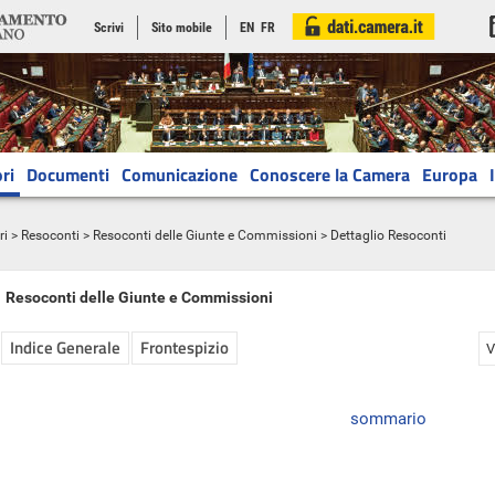
Scrivi
Sito mobile
EN
FR
ri
Documenti
Comunicazione
Conoscere la Camera
Europa
ri
>
Resoconti
>
Resoconti delle Giunte e Commissioni
> Dettaglio Resoconti
Resoconti delle Giunte e Commissioni
Indice Generale
Frontespizio
V
sommario