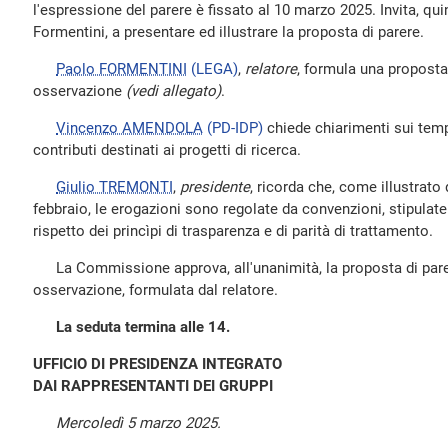
l'espressione del parere è fissato al 10 marzo 2025. Invita, quin
Formentini, a presentare ed illustrare la proposta di parere.
Paolo FORMENTINI
(LEGA)
,
relatore
, formula una proposta
osservazione
(vedi allegato)
.
Vincenzo AMENDOLA
(PD-IDP)
chiede chiarimenti sui tempi
contributi destinati ai progetti di ricerca.
Giulio TREMONTI
,
presidente
, ricorda che, come illustrato 
febbraio, le erogazioni sono regolate da convenzioni, stipulate
rispetto dei princìpi di trasparenza e di parità di trattamento.
La Commissione approva, all'unanimità, la proposta di pare
osservazione, formulata dal relatore.
La seduta termina alle 14.
UFFICIO DI PRESIDENZA INTEGRATO
DAI RAPPRESENTANTI DEI GRUPPI
Mercoledì 5 marzo 2025.