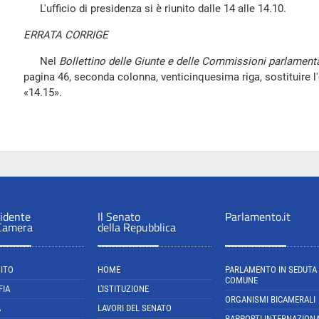
L'ufficio di presidenza si è riunito dalle 14 alle 14.10.
ERRATA CORRIGE
Nel
Bollettino delle Giunte e delle Commissioni parlamenta
pagina 46, seconda colonna, venticinquesima riga, sostituire l'
«14.15».
sidente
Il Senato
Parlamento.it
 Camera
della Repubblica
SITO
HOME
PARLAMENTO IN SEDUTA
COMUNE
FIA
L'ISTITUZIONE
ORGANISMI BICAMERALI
A
LAVORI DEL SENATO
RAPPORTI INTERNAZIONA