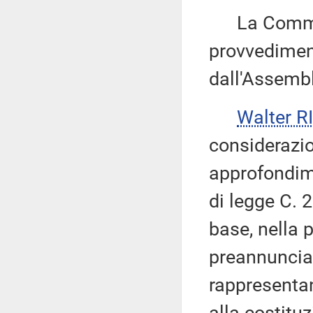
La Commiss
provvediment
dall'Assembl
Walter 
considerazio
approfondime
di legge C. 
base, nella
preannunciat
rappresentan