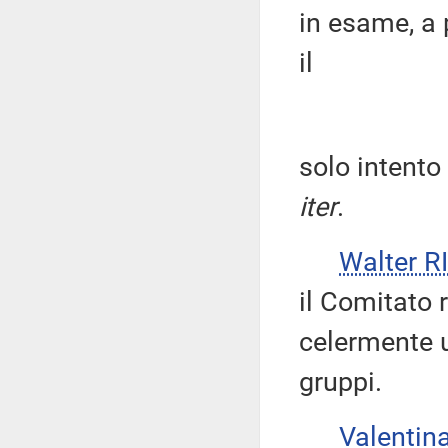
in esame, a 
il
solo intento 
iter
.
Walter 
il Comitato 
celermente u
gruppi.
Valenti