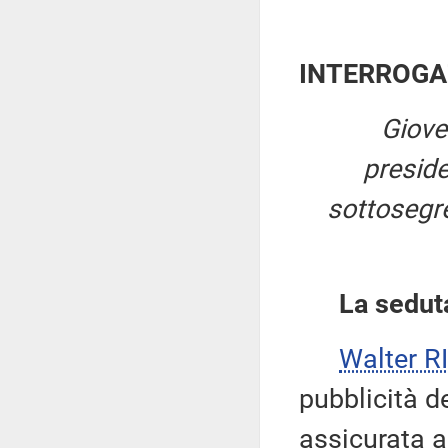
INTERROGA
Giove
presid
sottosegret
La sedut
Walter 
pubblicità d
assicurata 