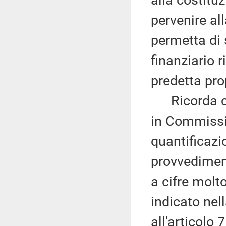
alla costituz
pervenire al
permetta di 
finanziario r
predetta pro
Ricorda che
in Commissio
quantificazi
provvediment
a cifre molt
indicato nell
all'articolo