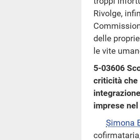
troppi infor
Rivolge, infi
Commissione
delle propri
le vite umane
5-03606 Scot
criticità che
integrazione
imprese nel 
Simona 
cofirmataria,