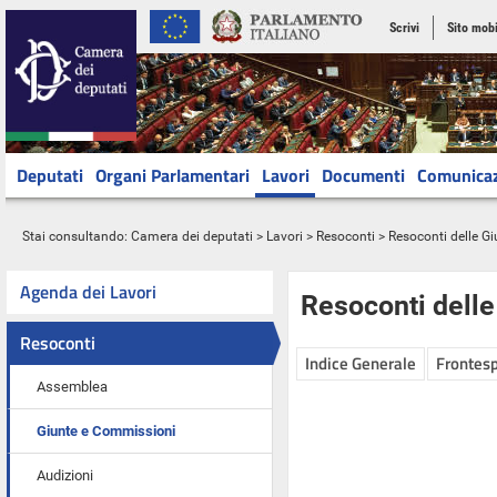
Scrivi
Sito mobi
Deputati
Organi Parlamentari
Lavori
Documenti
Comunica
Stai consultando:
Camera dei deputati
>
Lavori
>
Resoconti
>
Resoconti delle G
Agenda dei Lavori
Resoconti dell
Resoconti
Indice Generale
Frontesp
Assemblea
Giunte e Commissioni
Audizioni