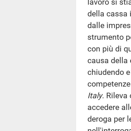
lavoro si st
della cassa 
dalle imprese
strumento p
con più di q
causa della 
chiudendo e 
competenze i
Italy
. Rileva
accedere all
deroga per l
nell'interro