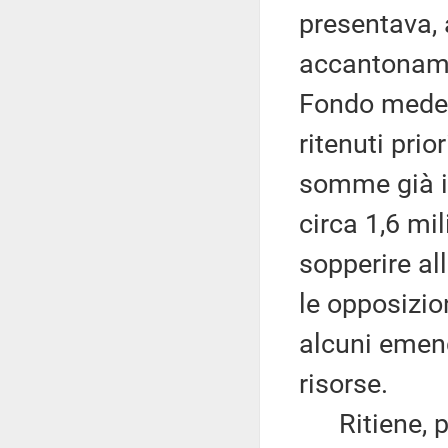
presentava, 
accantonamen
Fondo medesi
ritenuti pri
somme già i
circa 1,6 mil
sopperire all
le opposizi
alcuni emend
risorse.
Ritiene, per