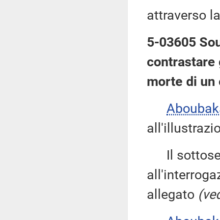
attraverso l
5-03605 Soum
contrastare g
morte di un 
Abouba
all'illustraz
Il sottose
all'interroga
allegato
(ved