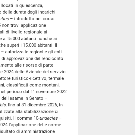
collocati in quiescenza,
della durata degli incarichi
cties
– introdotto nel corso
 non trovi applicazione
ali di livello regionale ai
 a 15.000 abitanti nonché ai
 superi i 15.000 abitanti. Il
 autorizza le regioni e gli enti
de di approvazione del rendiconto
mente alle risorse di parte
ne 2024 delle Aziende del servizio
ttore turistico-ricettivo, termale
uni, classificati come montani,
 nel periodo dal 1° novembre 2022
o dell'esame in Senato –
bis
, fino al 31 dicembre 2026, in
alizzate alla stabilizzazione di
uisiti. Il comma 10-
undecies
–
2024 l'applicazione delle norme
risultato di amministrazione