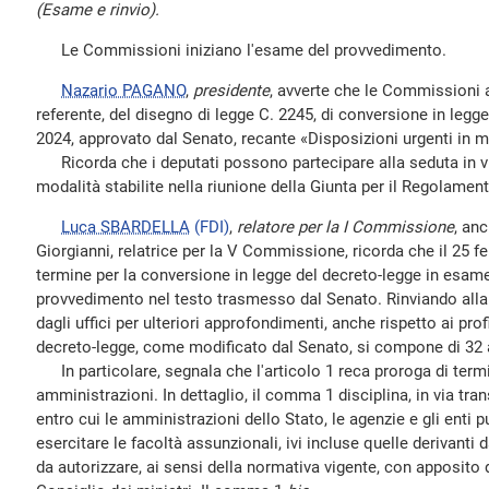
(Esame e rinvio).
Le Commissioni iniziano l'esame del provvedimento.
Nazario PAGANO
,
presidente
, avverte che le Commissioni 
referente, del disegno di legge C. 2245, di conversione in legge
2024, approvato dal Senato, recante «Disposizioni urgenti in ma
Ricorda che i deputati possono partecipare alla seduta in 
modalità stabilite nella riunione della Giunta per il Regolamen
Luca SBARDELLA
(FDI)
,
relatore per la I Commissione
, an
Giorgianni, relatrice per la V Commissione, ricorda che il 25 f
termine per la conversione in legge del decreto-legge in esam
provvedimento nel testo trasmesso dal Senato. Rinviando al
dagli uffici per ulteriori approfondimenti, anche rispetto ai profi
decreto-legge, come modificato dal Senato, si compone di 32 a
In particolare, segnala che l'articolo 1 reca proroga di termi
amministrazioni. In dettaglio, il comma 1 disciplina, in via tran
entro cui le amministrazioni dello Stato, le agenzie e gli ent
esercitare le facoltà assunzionali, ivi incluse quelle derivanti d
da autorizzare, ai sensi della normativa vigente, con apposito 