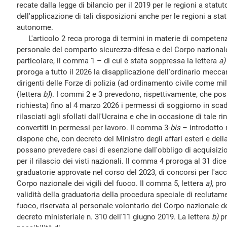
recate dalla legge di bilancio per il 2019 per le regioni a statut
dell'applicazione di tali disposizioni anche per le regioni a sta
autonome.
L'articolo 2 reca proroga di termini in materie di competenza
personale del comparto sicurezza-difesa e del Corpo nazionale d
particolare, il comma 1 – di cui è stata soppressa la lettera
a)
proroga a tutto il 2026 la disapplicazione dell'ordinario mecca
dirigenti delle Forze di polizia (ad ordinamento civile come mil
(lettera
b)
). I commi 2 e 3 prevedono, rispettivamente, che pos
richiesta) fino al 4 marzo 2026 i permessi di soggiorno in sca
rilasciati agli sfollati dall'Ucraina e che in occasione di tale
convertiti in permessi per lavoro. Il comma 3-
bis
– introdotto 
dispone che, con decreto del Ministro degli affari esteri e del
possano prevedere casi di esenzione dall'obbligo di acquisizion
per il rilascio dei visti nazionali. Il comma 4 proroga al 31 dic
graduatorie approvate nel corso del 2023, di concorsi per l'acc
Corpo nazionale dei vigili del fuoco. Il comma 5, lettera
a)
, pr
validità della graduatoria della procedura speciale di reclutamen
fuoco, riservata al personale volontario del Corpo nazionale de
decreto ministeriale n. 310 dell'11 giugno 2019. La lettera
b)
pr