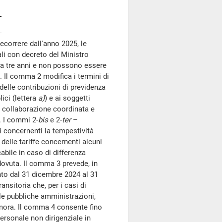
ecorrere dall'anno 2025, le
ali con decreto del Ministro
e a tre anni e non possono essere
. Il comma 2 modifica i termini di
delle contribuzioni di previdenza
lici (lettera
a)
) e ai soggetti
di collaborazione coordinata e
. I commi 2-
bis
e 2-
ter
–
i concernenti la tempestività
delle tariffe concernenti alcuni
cabile in caso di differenza
 dovuta. Il comma 3 prevede, in
nto dal 31 dicembre 2024 al 31
nsitoria che, per i casi di
le pubbliche amministrazioni,
i mora. Il comma 4 consente fino
personale non dirigenziale in