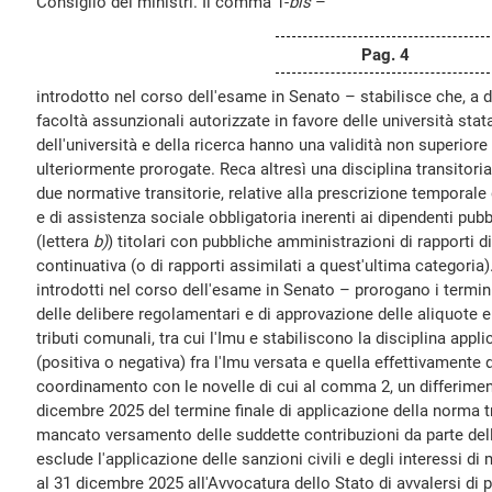
Consiglio dei ministri. Il comma 1-
bis
–
Pag. 4
introdotto nel corso dell'esame in Senato – stabilisce che, a d
facoltà assunzionali autorizzate in favore delle università stat
dell'università e della ricerca hanno una validità non superior
ulteriormente prorogate. Reca altresì una disciplina transitoria
due normative transitorie, relative alla prescrizione temporale 
e di assistenza sociale obbligatoria inerenti ai dipendenti pubb
(lettera
b)
) titolari con pubbliche amministrazioni di rapporti 
continuativa (o di rapporti assimilati a quest'ultima categoria)
introdotti nel corso dell'esame in Senato – prorogano i termin
delle delibere regolamentari e di approvazione delle aliquote e 
tributi comunali, tra cui l'Imu e stabiliscono la disciplina appli
(positiva o negativa) fra l'Imu versata e quella effettivamente
coordinamento con le novelle di cui al comma 2, un differime
dicembre 2025 del termine finale di applicazione della norma tra
mancato versamento delle suddette contribuzioni da parte del
esclude l'applicazione delle sanzioni civili e degli interessi d
al 31 dicembre 2025 all'Avvocatura dello Stato di avvalersi di 