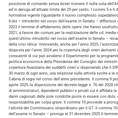
posizione di comando senza dover ricevere il nulla osta dell'
ed in deroga all'attuale limite del 25 per cento. I commi 5 e 6 
normativa vigente riguardante il nuovo complesso ospedaliero 
6-
bis
– introdotto nel corso dell'esame in Senato – differisce 
2023 il termine di affidamento delle opere che hanno usufruito 
2021, a favore dei comuni per la realizzazione delle cd. medie 
quest'ultimo introdotto nel corso dell'esame in Senato – reca
della crisi idrica: rinnovando, anche per l'anno 2025, l'autoriz
disposta per l'anno 2024 per la copertura degli oneri derivanti
consulenti di cui può avvalersi il Dipartimento per la program
politica economica della Presidenza del Consiglio dei ministri
copertura finanziaria dei suddetti oneri e disponendo che il DI
30 marzo di ogni anno, una relazione sulle attività svolte e le
Cabina di regia nel corso dell'anno precedente. Il comma 9 pro
aprile 2025, la disposizione del decreto-legge n. 76 del 2020 ch
di amministratori, dipendenti pubblici e privati cui è affidata l
danni cagionati dalle sole condotte poste in essere con dolo,
responsabilità per colpa grave. Il comma 10 provvede a prorog
l'attività del Commissario straordinario per il G7. Il comma 10
dell'esame in Senato – proroga al 31 dicembre 2025 il termine 