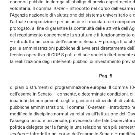
concorsi pubblici in deroga all'obbligo di previo esperimento d
volontaria. Il comma 10-
ter
– introdotto nel corso dell'esame
l'Agenzia nazionale di valutazione del sistema universitario e
l'attuale composizione per un anno e il mandato dei componen
prorogato, al fine di garantire la continuità delle attività dell'
del regolamento concernente la struttura e il funzionamento d
– introdotto nel corso dell'esame in Senato – proroga fino al 
per le amministrazioni pubbliche di avvalersi direttamente del
tecnico operativo di CDP S.p.A. e di sue società direttamente 
la realizzazione degli interventi pubblici di investimento previs
Pag. 5
di piani o strumenti di programmazione europea. Il comma 10-
dell'esame in Senato – consente, a determinate condizioni, di 
incarichi dei componenti degli organismi indipendenti di valut
pubbliche amministrazioni. Il comma 10-
sexies
– introdotto n
modifica la disciplina normativa relativa all'istituzione dell'O
l'assegno unico e universale, prevedendo che tale Osservatorio
politica delegata per la famiglia una relazione non più semest
septies
– introdotto nel corso dell'esame in Senato – modifica l