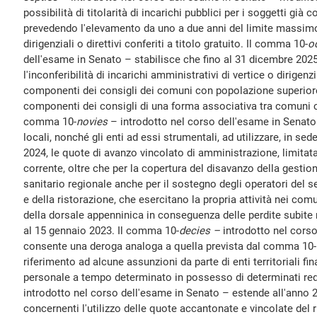
possibilità di titolarità di incarichi pubblici per i soggetti già 
prevedendo l'elevamento da uno a due anni del limite massimo 
dirigenziali o direttivi conferiti a titolo gratuito. Il comma 10-
o
dell'esame in Senato – stabilisce che fino al 31 dicembre 2025
l'inconferibilità di incarichi amministrativi di vertice o dirigenzi
componenti dei consigli dei comuni con popolazione superiore
componenti dei consigli di una forma associativa tra comuni che
comma 10-
novies
– introdotto nel corso dell'esame in Senato –
locali, nonché gli enti ad essi strumentali, ad utilizzare, in se
2024, le quote di avanzo vincolato di amministrazione, limitata
corrente, oltre che per la copertura del disavanzo della gestio
sanitario regionale anche per il sostegno degli operatori del se
e della ristorazione, che esercitano la propria attività nei com
della dorsale appenninica in conseguenza delle perdite subite
al 15 gennaio 2023. Il comma 10-
decies –
introdotto nel cors
consente una deroga analoga a quella prevista dal comma 10-
riferimento ad alcune assunzioni da parte di enti territoriali fin
personale a tempo determinato in possesso di determinati req
introdotto nel corso dell'esame in Senato – estende all'anno 
concernenti l'utilizzo delle quote accantonate e vincolate del 