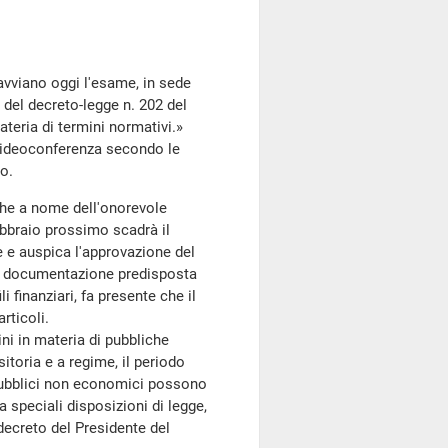
avviano oggi l'esame, in sede
 del decreto-legge n. 202 del
teria di termini normativi.»
videoconferenza secondo le
to.
che a nome dell'onorevole
ebbraio prossimo scadrà il
e e auspica l'approvazione del
la documentazione predisposta
li finanziari, fa presente che il
rticoli.
ni in materia di pubbliche
sitoria e a regime, il periodo
i pubblici non economici possono
a speciali disposizioni di legge,
decreto del Presidente del