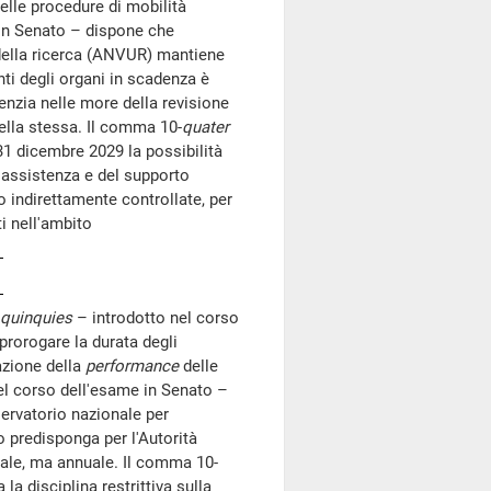
elle procedure di mobilità
 in Senato – dispone che
 della ricerca (ANVUR) mantiene
ti degli organi in scadenza è
Agenzia nelle more della revisione
ella stessa. Il comma 10-
quater
31 dicembre 2029 la possibilità
l'assistenza e del supporto
o indirettamente controllate, per
ti nell'ambito
quinquies
– introdotto nel corso
prorogare la durata degli
azione della
performance
delle
el corso dell'esame in Senato –
sservatorio nazionale per
 predisponga per l'Autorità
rale, ma annuale. Il comma 10-
a disciplina restrittiva sulla