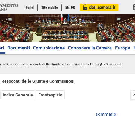
Scrivi
Sito mobile
EN
FR
ri
Documenti
Comunicazione
Conoscere la Camera
Europa
ri
>
Resoconti
>
Resoconti delle Giunte e Commissioni
> Dettaglio Resoconti
Resoconti delle Giunte e Commissioni
Indice Generale
Frontespizio
V
sommario