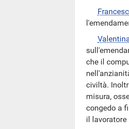
Frances
l'emendamen
Valenti
sull'emenda
che il comp
nell'anzianit
civiltà. Inol
misura, oss
congedo a fi
il lavoratore