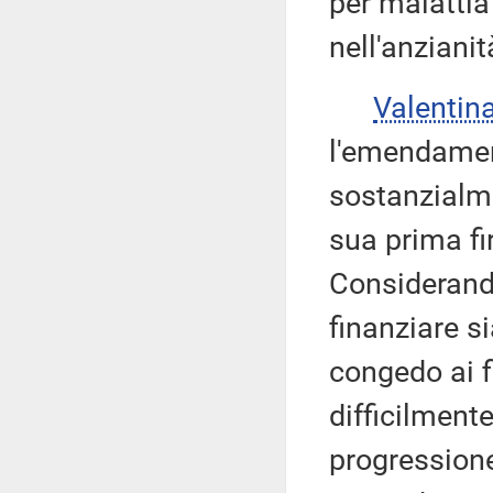
per malattia
nell'anzianit
Valenti
l'emendamen
sostanzialm
sua prima fi
Considerando
finanziare s
congedo ai fi
difficilment
progressione