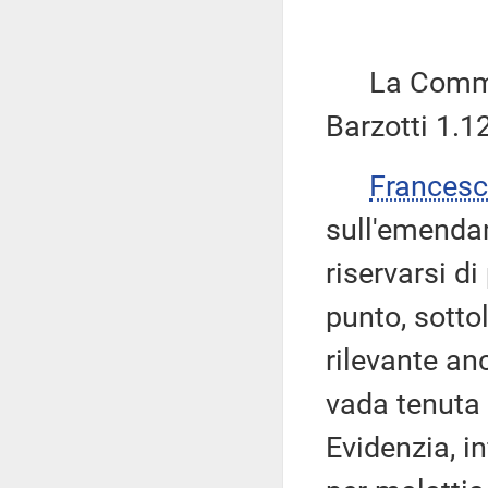
La Commiss
Barzotti 1.12
Frances
sull'emendam
riservarsi d
punto, sottol
rilevante anc
vada tenuta 
Evidenzia, i