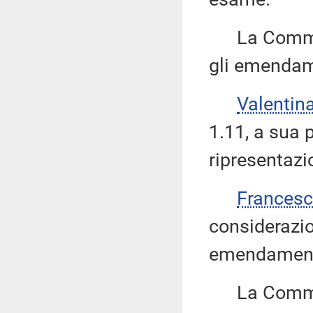
La Commissi
gli emendame
Valenti
1.11, a sua
ripresentazi
Frances
considerazion
emendamento
La Commiss