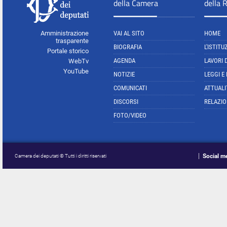
della Camera
della 
Amministrazione
VAI AL SITO
HOME
trasparente
BIOGRAFIA
L'ISTITU
Portale storico
AGENDA
LAVORI 
WebTv
YouTube
NOTIZIE
LEGGI E
COMUNICATI
ATTUALI
DISCORSI
RELAZIO
FOTO/VIDEO
Social m
Camera dei deputati © Tutti i diritti riservati