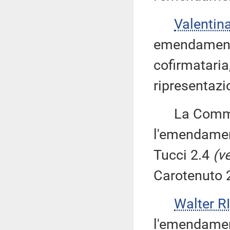
Valenti
emendamenti 
cofirmataria
ripresentazi
La Commissi
l'emendamen
Tucci 2.4
(v
Carotenuto 2
Walter 
l'emendament