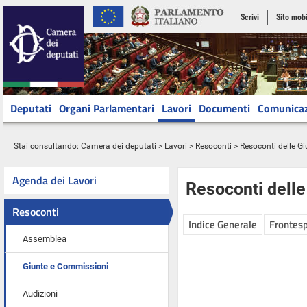
Scrivi
Sito mobi
Deputati
Organi Parlamentari
Lavori
Documenti
Comunica
Stai consultando:
Camera dei deputati
>
Lavori
>
Resoconti
>
Resoconti delle G
Agenda dei Lavori
Resoconti dell
Resoconti
Indice Generale
Frontesp
Assemblea
Giunte e Commissioni
Audizioni