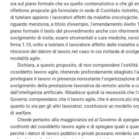
sia sul piano formale che su quello contenutistico e che gli e
riflettono proposte già formulate in sede di Comitato ristretto
di tutelare appieno i lavoratori affetti da malattie oncologiche,
riguardo menziona, a titolo d'esempio, l'emendamento Aiello 1.
piano formale il testo del provvedimento anche con riferimento 
svolgimento di visite, esami strumentali e cure mediche, non
firma 1.15, volto a tutelare il lavoratore affetto dalle malattie 
ritorsioni del datore di lavoro nel caso in cui richieda di svolg
modalità agile.
Dichiara, a questo proposito, di non comprendere l'ostilità 
cosiddetto lavoro agile, ritenendo profondamente sbagliato l
privilegiare il lavoro in presenza nonostante l'organizzazione 
svolgimento della prestazione lavorativa da remoto anche a ca
dall'intelligenza artificiale. Ribadisce quindi la necessità che 
Governo comprendano che il lavoro agile, che è ancora più impor
quanto lo sia per gli altri lavoratori, costituisce un modello 
di
welfare
.
Chiede pertanto alla maggioranza ed al Governo di spiegare i 
confronti del cosiddetto lavoro agile e di spiegare quali e qua
perché i datori di lavoro pubblici e privati possano renderlo u