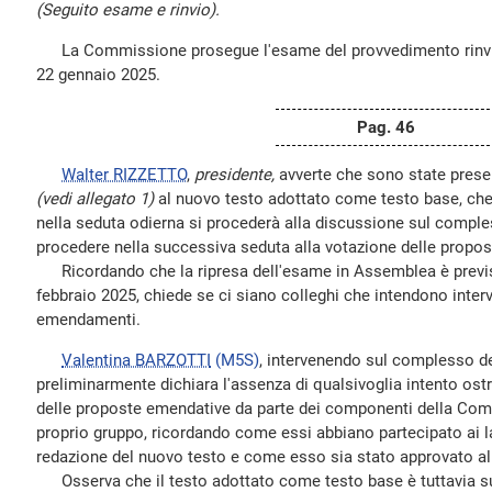
(Seguito esame e rinvio).
La Commissione prosegue l'esame del provvedimento rinviato
22 gennaio 2025.
Pag. 46
Walter RIZZETTO
,
presidente,
avverte che sono state prese
(vedi allegato 1)
al nuovo testo adottato come testo base, che 
nella seduta odierna si procederà alla discussione sul compl
procedere nella successiva seduta alla votazione delle propo
Ricordando che la ripresa dell'esame in Assemblea è previst
febbraio 2025, chiede se ci siano colleghi che intendono inter
emendamenti.
Valentina BARZOTTI
(M5S)
, intervenendo sul complesso d
preliminarmente dichiara l'assenza di qualsivoglia intento ost
delle proposte emendative da parte dei componenti della Com
proprio gruppo, ricordando come essi abbiano partecipato ai la
redazione del nuovo testo e come esso sia stato approvato al
Osserva che il testo adottato come testo base è tuttavia sus