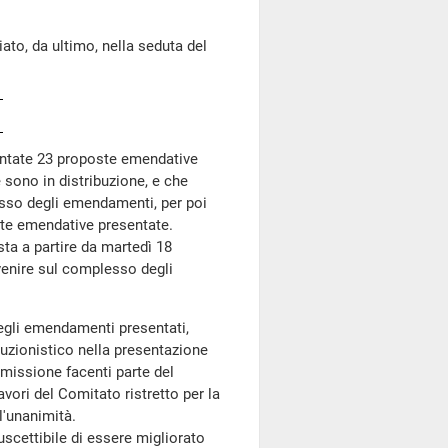
, da ultimo, nella seduta del
ntate 23 proposte emendative
sono in distribuzione, e che
esso degli emendamenti, per poi
ste emendative presentate.
a a partire da martedì 18
venire sul complesso degli
egli emendamenti presentati,
ruzionistico nella presentazione
missione facenti parte del
vori del Comitato ristretto per la
l'unanimità.
cettibile di essere migliorato