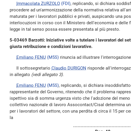
Immacolata ZURZOLO
(FDI)
, replicando, si dichiara soddi
procedere ad un'armonizzazione della normativa relativa all'an
maturata per i lavoratori pubblici e privati, auspicando una po
interlocuzioni in corso con il Ministero dell'economia e delle 
legge in tal senso possa essere presentata al più presto.
5-03469 Barzotti: Iniziative volte a tutelare i lavoratori del s
giusta retribuzione e condizioni lavorative.
Emiliano FENU
(M5S)
rinuncia ad illustrare l'interrogazione 
Il sottosegretario
Claudio DURIGON
risponde all'interrogazi
in allegato
(vedi allegato 3)
.
Emiliano FENU
(M5S)
, replicando, si dichiara insoddisfatto
rappresentante del Governo, ritenendo che il problema rapprese
ispettivo sia di somma urgenza visto che l'adozione del meno
collettivo nazionale di lavoro Assocontact/Cisal determina un
per i lavoratori del settore, con una perdita di circa il 15 per c
la