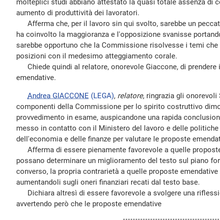
molteplici studi abbiano attestato la quasi totale assenza di co
aumento di produttività dei lavoratori.
Afferma che, per il lavoro sin qui svolto, sarebbe un peccato
ha coinvolto la maggioranza e l'opposizione svanisse portand
sarebbe opportuno che la Commissione risolvesse i temi che a
posizioni con il medesimo atteggiamento corale.
Chiede quindi al relatore, onorevole Giaccone, di prendere i
emendative.
Andrea GIACCONE
(LEGA)
,
relatore
, ringrazia gli onorevoli 
componenti della Commissione per lo spirito costruttivo dimos
provvedimento in esame, auspicandone una rapida conclusione,
messo in contatto con il Ministero del lavoro e delle politiche
dell'economia e delle finanze per valutare le proposte emendat
Afferma di essere pienamente favorevole a quelle propost
possano determinare un miglioramento del testo sul piano for
converso, la propria contrarietà a quelle proposte emendativ
aumentandoli sugli oneri finanziari recati dal testo base.
Dichiara altresì di essere favorevole a svolgere una riflessi
avvertendo però che le proposte emendative