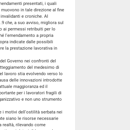
mendamenti presentati, i quali
, muovono in tale direzione al fine
 invalidanti e croniche. Al
9 che, a suo avviso, migliora sul
ai permessi retribuiti per lo
ché l'emendamento a propria
sopra indicate dalle possibili
ere la prestazione lavorativa in
del Governo nei confronti del
'atteggiamento del medesimo di
del lavoro stia evolvendo verso lo
usa delle innovazioni introdotte
l'attuale maggioranza ed il
tante per i lavoratori fragili di
organizzativo e non uno strumento
motivi dell'ostilità serbata nei
nte siano le risorse necessarie
na realtà, rilevando come