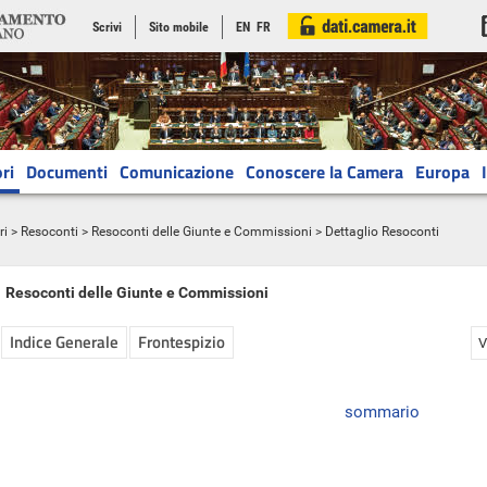
Scrivi
Sito mobile
EN
FR
ri
Documenti
Comunicazione
Conoscere la Camera
Europa
ri
>
Resoconti
>
Resoconti delle Giunte e Commissioni
> Dettaglio Resoconti
Resoconti delle Giunte e Commissioni
Indice Generale
Frontespizio
V
sommario