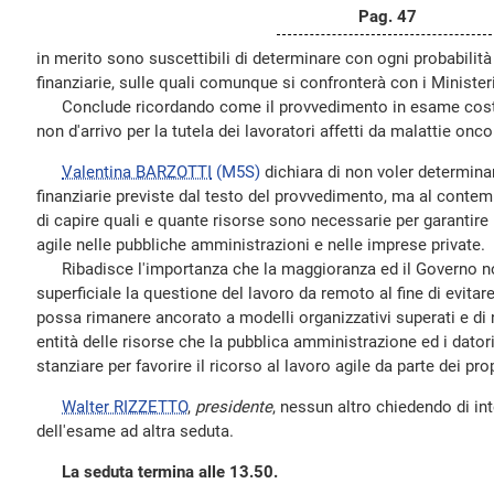
Pag. 47
in merito sono suscettibili di determinare con ogni probabilit
finanziarie, sulle quali comunque si confronterà con i Ministeri
Conclude ricordando come il provvedimento in esame costit
non d'arrivo per la tutela dei lavoratori affetti da malattie onc
Valentina BARZOTTI
(M5S)
dichiara di non voler determina
finanziarie previste dal testo del provvedimento, ma al contemp
di capire quali e quante risorse sono necessarie per garantire 
agile nelle pubbliche amministrazioni e nelle imprese private.
Ribadisce l'importanza che la maggioranza ed il Governo no
superficiale la questione del lavoro da remoto al fine di evitar
possa rimanere ancorato a modelli organizzativi superati e d
entità delle risorse che la pubblica amministrazione ed i datori
stanziare per favorire il ricorso al lavoro agile da parte dei pro
Walter RIZZETTO
,
presidente
, nessun altro chiedendo di inte
dell'esame ad altra seduta.
La seduta termina alle 13.50.