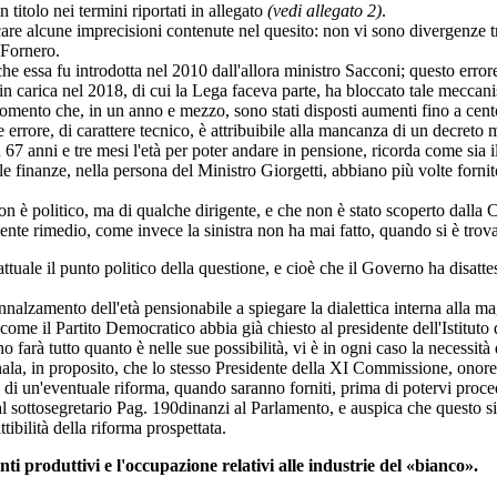
 titolo nei termini riportati in allegato
(vedi allegato 2)
.
e alcune imprecisioni contenute nel quesito: non vi sono divergenze tra 
 Fornero.
che essa fu introdotta nel 2010 dall'allora ministro Sacconi; questo error
in carica nel 2018, di cui la Lega faceva parte, ha bloccato tale meccan
nto che, in un anno e mezzo, sono stati disposti aumenti fino a cento 
rore, di carattere tecnico, è attribuibile alla mancanza di un decreto mi
 anni e tre mesi l'età per poter andare in pensione, ricorda come sia il 
le finanze, nella persona del Ministro Giorgetti, abbiano più volte fornit
politico, ma di qualche dirigente, e che non è stato scoperto dalla C
nte rimedio, come invece la sinistra non ha mai fatto, quando si è trova
uale il punto politico della questione, e cioè che il Governo ha disatteso 
nalzamento dell'età pensionabile a spiegare la dialettica interna alla m
come il Partito Democratico abbia già chiesto al presidente dell'Istituto d
rà tutto quanto è nelle sue possibilità, vi è in ogni caso la necessità di
egnala, in proposito, che lo stesso Presidente della XI Commissione, onore
ti di un'eventuale riforma, quando saranno forniti, prima di potervi proce
 sottosegretario
Pag. 190
dinanzi al Parlamento, e auspica che questo sia
ttibilità della riforma prospettata.
i produttivi e l'occupazione relativi alle industrie del «bianco».