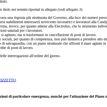
itolo.
 titolo nei termini riportati in allegato
(vedi allegato 3).
corra una risposta più strutturata del Governo, alla luce dei numeri preoc
iversi stabilimenti interesserà novecento lavoratrici e lavoratori alla Ca
 Afferma, invece, per quanto attiene alla Electrolux, che lo strumento indi
oni salariali per i lavoratori.
 agitano, ma si trasformano in cancellazione di posti di lavoro.
ciali, per quanto di competenza, non può limitarsi a prendere atto degli
i salvaguardia, con un piano strutturale che affronti il mare agitato in c
dite di posti di lavoro.
elle interrogazioni all'ordine del giorno.
 RIZZETTO
.
ioni di particolare emergenza, nonché per l'attuazione del Piano na