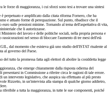
le forze di maggioranza, i cui sforzi sono tesi a trovare una sintesi
e è perpetuato e amplificato dalla citata riforma Fornero, che ha
ismo e attuato forme di perequazione. Sul punto, ribadisce che il
euro sulle pensioni minime. Tornando al tema dell'aspettativa di vita,
nisteriale che li autorizzasse.
Ministero del lavoro e delle politiche sociali, nella propria persona e
o rassicurazioni nel senso di bloccare l'aumento di tre mesi dell'età
GIL, dal momento che esisteva già uno studio dell'ISTAT risalente al
ta al governo del Paese.
del tutto la promessa fatta agli elettori di abolire la cosiddetta legge
aggioranza, che emerge chiaramente dalla risposta odierna del
i presentarsi in Commissione a riferire circa le ragioni di tale errore.
 un intervento legislativo, che auspica sia effettuato al più presto
vole Rizzetto, in un'intervista alla stampa di qualche giorno addietro,
dere.
 riferibile a tutta la maggioranza, in tutte le sue componenti, poiché