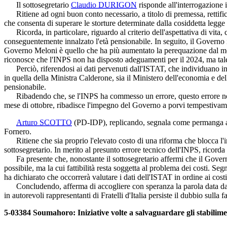
Il sottosegretario
Claudio DURIGON
risponde all'interrogazione in
Ritiene ad ogni buon conto necessario, a titolo di premessa, rettificar
che consenta di superare le storture determinate dalla cosiddetta legge
Ricorda, in particolare, riguardo al criterio dell'aspettativa di vita, 
conseguentemente innalzato l'età pensionabile. In seguito, il Governo 
Governo Meloni è quello che ha più aumentato la perequazione dal mome
riconosce che l'INPS non ha disposto adeguamenti per il 2024, ma tale er
Perciò, riferendosi ai dati pervenuti dall'ISTAT, che individuano in 67
in quella della Ministra Calderone, sia il Ministero dell'economia e del
pensionabile.
Ribadendo che, se l'INPS ha commesso un errore, questo errore non è 
mese di ottobre, ribadisce l'impegno del Governo a porvi tempestivame
Arturo SCOTTO
(PD-IDP)
, replicando, segnala come permanga att
Fornero.
Ritiene che sia proprio l'elevato costo di una riforma che blocca l'in
sottosegretario. In merito al presunto errore tecnico dell'INPS, ricorda 
Fa presente che, nonostante il sottosegretario affermi che il Governo fa
possibile, ma la cui fattibilità resta soggetta al problema dei costi. S
ha dichiarato che occorrerà valutare i dati dell'ISTAT in ordine ai cos
Concludendo, afferma di accogliere con speranza la parola data dal
in autorevoli rappresentanti di Fratelli d'Italia persiste il dubbio sulla fa
5-03384 Soumahoro: Iniziative volte a salvaguardare gli stabiliment