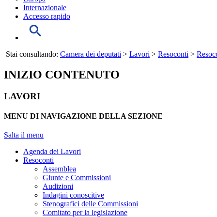
Internazionale
Accesso rapido
Stai consultando:
Camera dei deputati
>
Lavori
>
Resoconti
>
Resoco
INIZIO CONTENUTO
LAVORI
MENU DI NAVIGAZIONE DELLA SEZIONE
Salta il menu
Agenda dei Lavori
Resoconti
Assemblea
Giunte e Commissioni
Audizioni
Indagini conoscitive
Stenografici delle Commissioni
Comitato per la legislazione