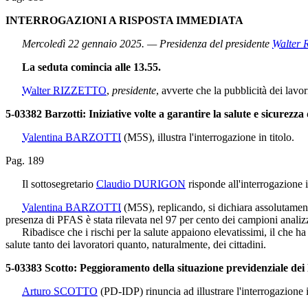
INTERROGAZIONI A RISPOSTA IMMEDIATA
Mercoledì 22 gennaio 2025. — Presidenza del presidente
Walter
La seduta comincia alle 13.55.
Walter RIZZETTO
,
presidente
, avverte che la pubblicità dei lavo
5-03382 Barzotti: Iniziative volte a garantire la salute e sicurezza 
Valentina BARZOTTI
(M5S)
, illustra l'interrogazione in titolo.
Pag. 189
Il sottosegretario
Claudio DURIGON
risponde all'interrogazione in
Valentina BARZOTTI
(M5S)
, replicando, si dichiara assolutamen
presenza di PFAS è stata rilevata nel 97 per cento dei campioni analizz
Ribadisce che i rischi per la salute appaiono elevatissimi, il che ha 
salute tanto dei lavoratori quanto, naturalmente, dei cittadini.
5-03383 Scotto: Peggioramento della situazione previdenziale dei 
Arturo SCOTTO
(PD-IDP)
rinuncia ad illustrare l'interrogazione i