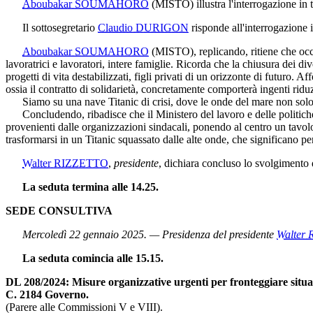
Aboubakar SOUMAHORO
(MISTO)
illustra l'interrogazione in t
Il sottosegretario
Claudio DURIGON
risponde all'interrogazione in
Aboubakar SOUMAHORO
(MISTO)
, replicando, ritiene che oc
lavoratrici e lavoratori, intere famiglie. Ricorda che la chiusura dei d
progetti di vita destabilizzati, figli privati di un orizzonte di futuro.
ossia il contratto di solidarietà, concretamente comporterà ingenti riduzi
Siamo su una nave Titanic di crisi, dove le onde del mare non solo si
Concludendo, ribadisce che il Ministero del lavoro e delle politiche so
provenienti dalle organizzazioni sindacali, ponendo al centro un tavolo d
trasformarsi in un Titanic squassato dalle alte onde, che significano per
Walter RIZZETTO
,
presidente
, dichiara concluso lo svolgimento d
La seduta termina alle 14.25.
SEDE CONSULTIVA
Mercoledì 22 gennaio 2025. — Presidenza del presidente
Walter
La seduta comincia alle 15.15.
DL 208/2024: Misure organizzative urgenti per fronteggiare situaz
C. 2184 Governo.
(Parere alle Commissioni V e VIII).