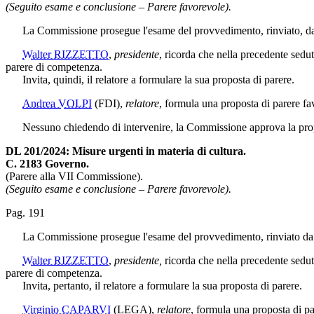
(Seguito esame e conclusione – Parere favorevole).
La Commissione prosegue l'esame del provvedimento, rinviato, da u
Walter RIZZETTO
,
presidente
, ricorda che nella precedente sedut
parere di competenza.
Invita, quindi, il relatore a formulare la sua proposta di parere.
Andrea VOLPI
(FDI)
,
relatore
, formula una proposta di parere 
Nessuno chiedendo di intervenire, la Commissione approva la propos
DL 201/2024: Misure urgenti in materia di cultura.
C. 2183 Governo.
(Parere alla VII Commissione).
(Seguito esame e conclusione – Parere favorevole).
Pag. 191
La Commissione prosegue l'esame del provvedimento, rinviato da u
Walter RIZZETTO
,
presidente,
ricorda che nella precedente seduta
parere di competenza.
Invita, pertanto, il relatore a formulare la sua proposta di parere.
Virginio CAPARVI
(LEGA)
,
relatore
, formula una proposta di p