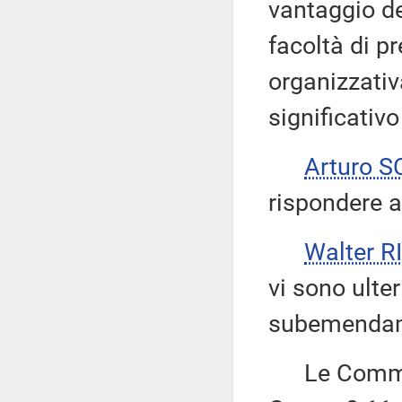
vantaggio de
facoltà di p
organizzativ
significativ
Arturo 
rispondere al
Walter 
vi sono ulter
subemendame
Le Commiss