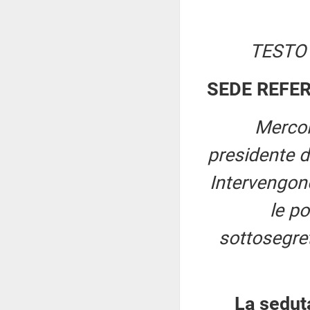
TESTO
SEDE REFE
Mercol
presidente 
Intervengono
le po
sottosegret
La sedut