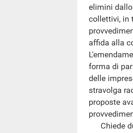
elimini dallo
collettivi, i
provvediment
affida alla c
L'emendament
forma di par
delle impre
stravolga rad
proposte ava
provvedimen
Chiede dunq