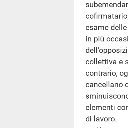
subemendame
cofirmatario
esame delle 
in più occas
dell'opposiz
collettiva e 
contrario, o
cancellano di
sminuiscono 
elementi con
di lavoro.