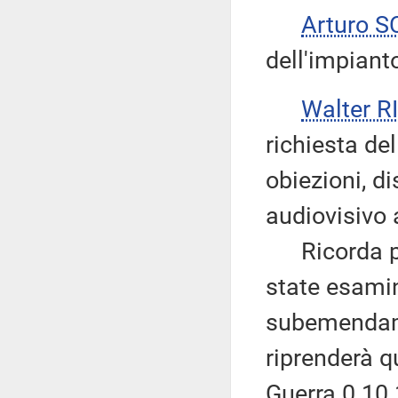
Arturo 
dell'impiant
Walter 
richiesta de
obiezioni, di
audiovisivo 
Ricorda poi
state esamin
subemendame
riprenderà 
Guerra 0.10.