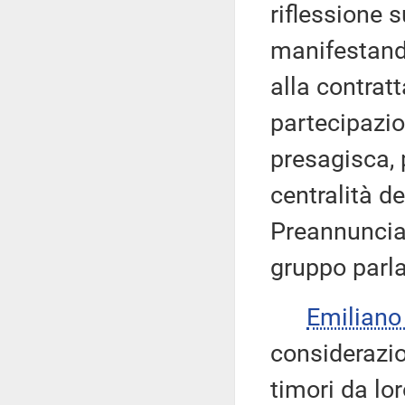
riflessione 
manifestando
alla contrat
partecipazio
presagisca, p
centralità de
Preannuncia 
gruppo parl
Emilian
considerazio
timori da lor