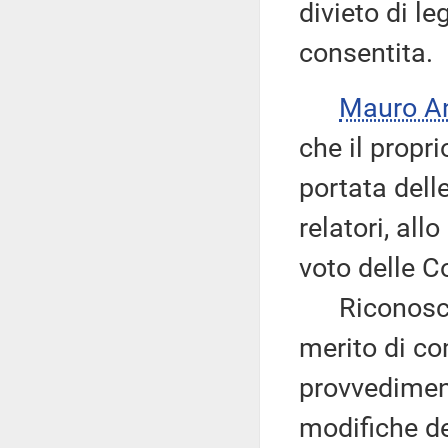
divieto di l
consentita.
Mauro A
che il propr
portata dell
relatori, al
voto delle 
Riconoscend
merito di c
provvediment
modifiche dei