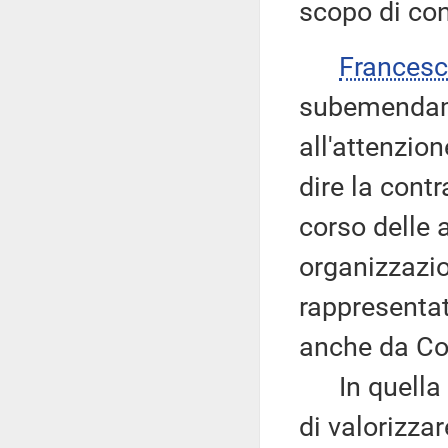
scopo di con
Frances
subemendame
all'attenzion
dire la cont
corso delle 
organizzazi
rappresentat
anche da Co
In quella se
di valorizza