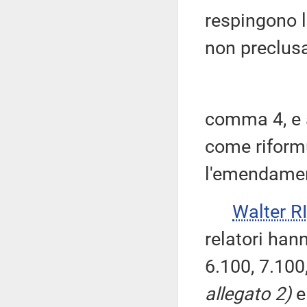
respingono l
non preclusa
comma 4, e 
come riform
l'emendamen
Walter 
relatori han
6.100, 7.100
allegato 2)
e