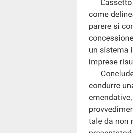
L'assetto d
come delinea
parere si co
concessione 
un sistema i
imprese risul
Conclude d
condurre una
emendative, 
provvediment
tale da non r