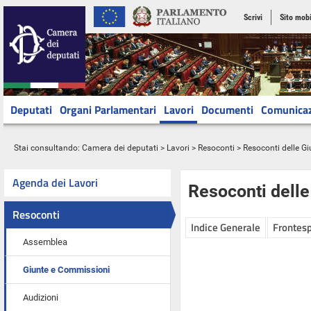
Scrivi
Sito mobi
Deputati
Organi Parlamentari
Lavori
Documenti
Comunica
Stai consultando:
Camera dei deputati
>
Lavori
>
Resoconti
>
Resoconti delle G
Agenda dei Lavori
Resoconti dell
Resoconti
Indice Generale
Frontesp
Assemblea
Giunte e Commissioni
Audizioni