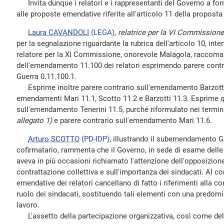
Invita dunque i relatori e i rappresentanti del Governo a formul
alle proposte emendative riferite all'articolo 11 della proposta 
Laura CAVANDOLI
(LEGA)
,
relatrice per la VI Commissione
per la segnalazione riguardante la rubrica dell'articolo 10, in
relatore per la XI Commissione, onorevole Malagola, raccoma
dell'emendamento 11.100 dei relatori esprimendo parere con
Guerra 0.11.100.1.
Esprime inoltre parere contrario sull'emendamento Barzotti 1
emendamenti Mari 11.1, Scotto 11.2 e Barzotti 11.3. Esprime q
sull'emendamento Tenerini 11.5, purché riformulato nei termini 
allegato 1)
e parere contrario sull'emendamento Mari 11.6.
Arturo SCOTTO
(PD-IDP)
, illustrando il subemendamento Gu
cofirmatario, rammenta che il Governo, in sede di esame delle
aveva in più occasioni richiamato l'attenzione dell'opposizione 
contrattazione collettiva e sull'importanza dei sindacati. Al co
emendative dei relatori cancellano di fatto i riferimenti alla c
ruolo dei sindacati, sostituendo tali elementi con una predomin
lavoro.
L'assetto della partecipazione organizzativa, così come de