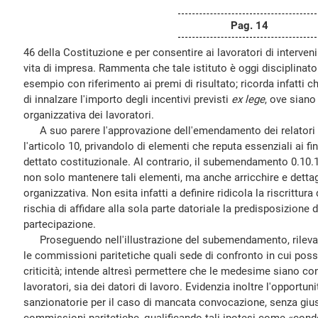
Pag. 14
46 della Costituzione e per consentire ai lavoratori di interven
vita di impresa. Rammenta che tale istituto è oggi disciplinato
esempio con riferimento ai premi di risultato; ricorda infatti 
di innalzare l'importo degli incentivi previsti
ex lege
, ove siano
organizzativa dei lavoratori.
A suo parere l'approvazione dell'emendamento dei relatori 
l'articolo 10, privandolo di elementi che reputa essenziali ai f
dettato costituzionale. Al contrario, il subemendamento 0.10.
non solo mantenere tali elementi, ma anche arricchire e dettagli
organizzativa. Non esita infatti a definire ridicola la riscrittura
rischia di affidare alla sola parte datoriale la predisposizione 
partecipazione.
Proseguendo nell'illustrazione del subemendamento, rileva
le commissioni paritetiche quali sede di confronto in cui poss
criticità; intende altresì permettere che le medesime siano con
lavoratori, sia dei datori di lavoro. Evidenzia inoltre l'opportun
sanzionatorie per il caso di mancata convocazione, senza giust