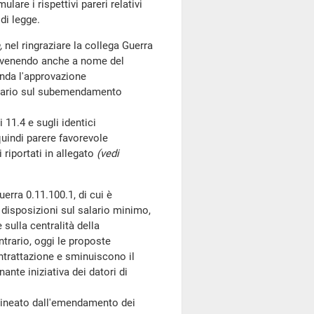
are i rispettivi pareri relativi
di legge.
,
nel ringraziare la collega Guerra
tervenendo anche a nome del
nda l'approvazione
trario sul subemendamento
1.4 e sugli identici
uindi parere favorevole
riportati in allegato
(vedi
erra 0.11.100.1, di cui è
 disposizioni sul salario minimo,
sulla centralità della
ntrario, oggi le proposte
ontrattazione e sminuiscono il
ante iniziativa dei datori di
lineato dall'emendamento dei