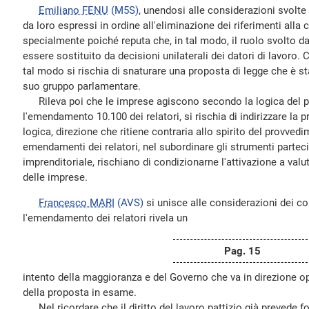
Emiliano FENU
(M5S)
, unendosi alle considerazioni svolte
da loro espressi in ordine all'eliminazione dei riferimenti alla 
specialmente poiché reputa che, in tal modo, il ruolo svolto dal
essere sostituito da decisioni unilaterali dei datori di lavoro. 
tal modo si rischia di snaturare una proposta di legge che è st
suo gruppo parlamentare.
Rileva poi che le imprese agiscono secondo la logica del pr
l'emendamento 10.100 dei relatori, si rischia di indirizzare la
logica, direzione che ritiene contraria allo spirito del provvedi
emendamenti dei relatori, nel subordinare gli strumenti partecip
imprenditoriale, rischiano di condizionarne l'attivazione a val
delle imprese.
Francesco MARI
(AVS)
si unisce alle considerazioni dei co
l'emendamento dei relatori rivela un
Pag. 15
intento della maggioranza e del Governo che va in direzione o
della proposta in esame.
Nel ricordare che il diritto del lavoro pattizio già prevede f