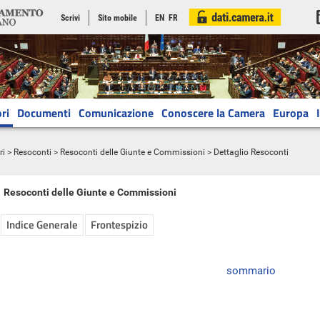
Scrivi
Sito mobile
EN
FR
ri
Documenti
Comunicazione
Conoscere la Camera
Europa
ri
>
Resoconti
>
Resoconti delle Giunte e Commissioni
> Dettaglio Resoconti
Resoconti delle Giunte e Commissioni
Indice Generale
Frontespizio
sommario