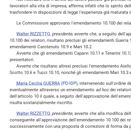
lavoratori alla vita di impresa, afferma infatti che lo spirito de
trasfondere in disposizioni di legge l'esperienza già maturata 
Le Commissioni approvano l'emendamento 10.100 dei rela
Walter RIZZETTO
,
presidente,
avverte che, a seguito dell'
10.100 dei relatori, risultano preclusi gli emendamenti Guerra 10
emendamenti Carotenuto 10.9 e Mari 10.2.
Avverte che gli emendamenti Caparvi 10.11 e Tenerini 10.12 s
presentatori.
Avverte che risultano altresì preclusi l'emendamento Aiello 
Scotto 10.6 e Tucci 10.10, nonché gli emendamenti Mari 10.3 e
Maria Cecilia GUERRA
(PD-IDP)
, intervenendo sull'ordine de
eventualmente attraverso un emendamento
ad hoc
dei relatori
dell'articolo 10 il quale, a seguito dell'approvazione dell'emen
risulta sostanzialmente riscritto.
Walter RIZZETTO
,
presidente,
avverte che alla modifica della
conseguente all'approvazione dell'emendamento 10.100 dei rel
successivamente con una proposta di correzioni di forma da pa