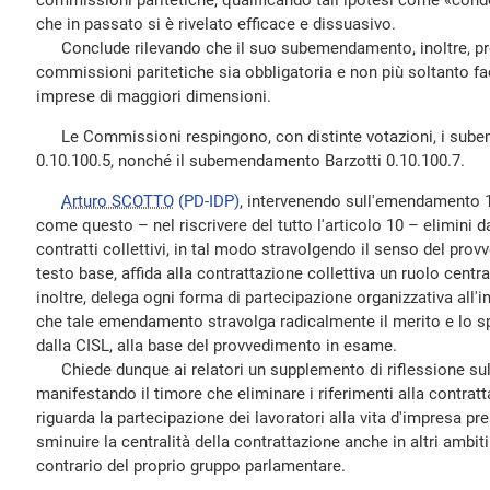
commissioni paritetiche, qualificando tali ipotesi come «cond
che in passato si è rivelato efficace e dissuasivo.
Conclude rilevando che il suo subemendamento, inoltre, prev
commissioni paritetiche sia obbligatoria e non più soltanto fac
imprese di maggiori dimensioni.
Le Commissioni respingono, con distinte votazioni, i sube
0.10.100.5, nonché il subemendamento Barzotti 0.10.100.7.
Arturo SCOTTO
(PD-IDP)
, intervenendo sull'emendamento 10
come questo – nel riscrivere del tutto l'articolo 10 – elimini d
contratti collettivi, in tal modo stravolgendo il senso del pr
testo base, affida alla contrattazione collettiva un ruolo centr
inoltre, delega ogni forma di partecipazione organizzativa all'in
che tale emendamento stravolga radicalmente il merito e lo sp
dalla CISL, alla base del provvedimento in esame.
Chiede dunque ai relatori un supplemento di riflessione sul
manifestando il timore che eliminare i riferimenti alla contrat
riguarda la partecipazione dei lavoratori alla vita d'impresa pres
sminuire la centralità della contrattazione anche in altri ambiti
contrario del proprio gruppo parlamentare.