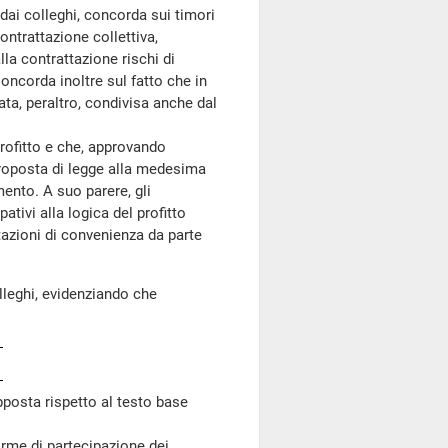
 dai colleghi, concorda sui timori
contrattazione collettiva,
la contrattazione rischi di
Concorda inoltre sul fatto che in
ata, peraltro, condivisa anche dal
ofitto e che, approvando
 proposta di legge alla medesima
mento. A suo parere, gli
ativi alla logica del profitto
utazioni di convenienza da parte
lleghi, evidenziando che
pposta rispetto al testo base
orme di partecipazione dei