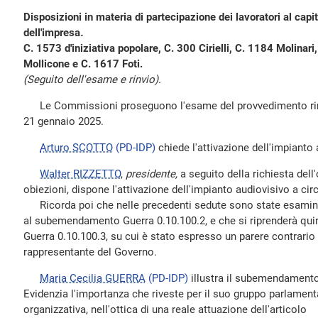
Disposizioni in materia di partecipazione dei lavoratori al capita
dell'impresa
.
C. 1573 d'iniziativa popolare, C. 300 Cirielli, C. 1184 Molinar
Mollicone e C. 1617 Foti.
(Seguito dell'esame e rinvio).
Le Commissioni proseguono l'esame del provvedimento rinvia
21 gennaio 2025.
Arturo SCOTTO
(PD-IDP)
chiede l'attivazione dell'impianto 
Walter RIZZETTO
,
presidente,
a seguito della richiesta del
obiezioni, dispone l'attivazione dell'impianto audiovisivo a cir
Ricorda poi che nelle precedenti sedute sono state esamina
al subemendamento Guerra 0.10.100.2, e che si riprenderà q
Guerra 0.10.100.3, su cui è stato espresso un parere contrario d
rappresentante del Governo.
Maria Cecilia GUERRA
(PD-IDP)
illustra il subemendamento
Evidenzia l'importanza che riveste per il suo gruppo parlament
organizzativa, nell'ottica di una reale attuazione dell'articolo