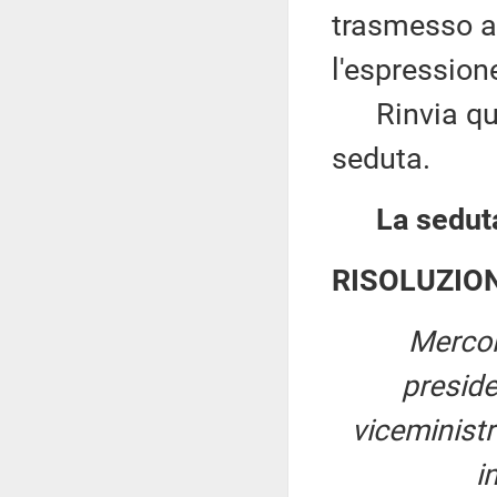
trasmesso a
l'espressione
Rinvia quind
seduta.
La seduta
RISOLUZIO
Mercol
presid
viceministr
i