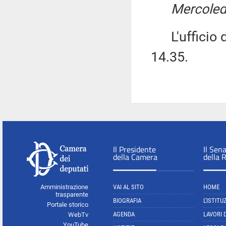
Mercoled
L'ufficio di
14.35.
Il Presidente
Il Sen
della Camera
della 
Amministrazione
VAI AL SITO
HOME
trasparente
BIOGRAFIA
L'ISTITU
Portale storico
AGENDA
LAVORI 
WebTv
YouTube