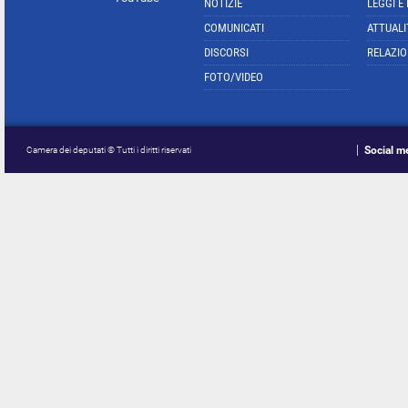
NOTIZIE
LEGGI E
COMUNICATI
ATTUALI
DISCORSI
RELAZIO
FOTO/VIDEO
Social m
Camera dei deputati © Tutti i diritti riservati