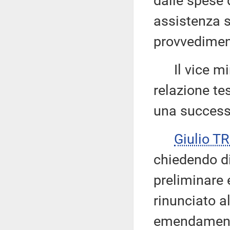
dalle spese 
assistenza s
provvediment
Il vice mi
relazione tes
una success
Giulio 
chiedendo di
preliminare 
rinunciato a
emendamenti