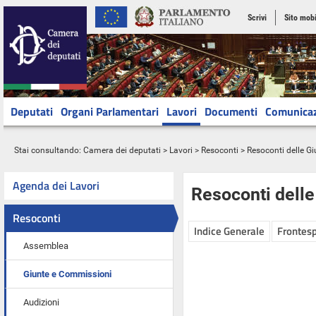
Scrivi
Sito mobi
Deputati
Organi Parlamentari
Lavori
Documenti
Comunica
Stai consultando:
Camera dei deputati
>
Lavori
>
Resoconti
>
Resoconti delle G
Agenda dei Lavori
Resoconti dell
Resoconti
Indice Generale
Frontesp
Assemblea
Giunte e Commissioni
Audizioni