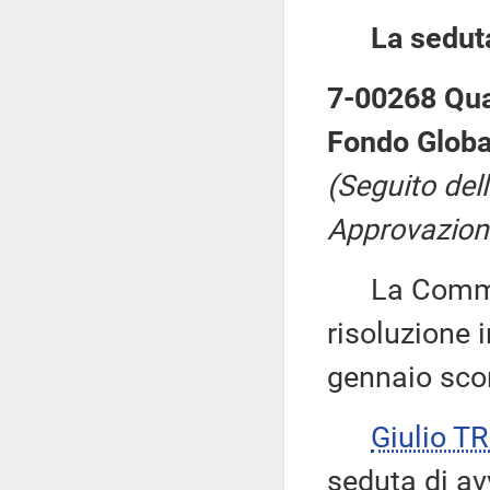
La sedut
7-00268 Qua
Fondo Globale
(Seguito del
Approvazione
La Commiss
risoluzione i
gennaio sco
Giulio 
seduta di av