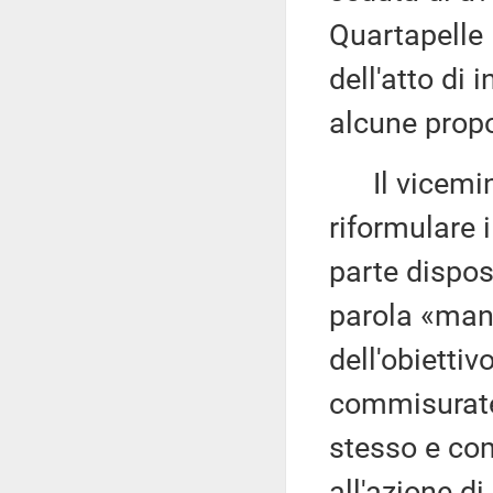
Quartapelle 
dell'atto di 
alcune propo
Il vicemin
riformulare 
parte dispos
parola «mant
dell'obiettiv
commisurate
stesso e com
all'azione d