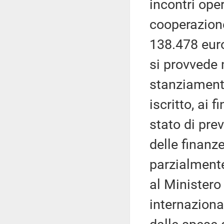
incontri oper
cooperazione 
138.478 euro
si provvede 
stanziamento
iscritto, ai 
stato di pre
delle finanz
parzialmente
al Ministero 
internazional