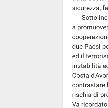
sicurezza, f
Sottolinea p
a promuovere
cooperazione 
due Paesi pe
ed il terrori
instabilità e
Costa d'Avor
contrastare 
rischia di pr
Va ricordato