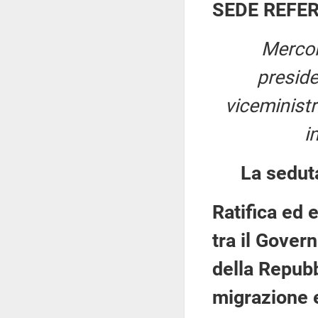
SEDE REFE
Mercol
presid
viceministr
i
La sedut
Ratifica ed 
tra il Gover
della Repubb
migrazione e