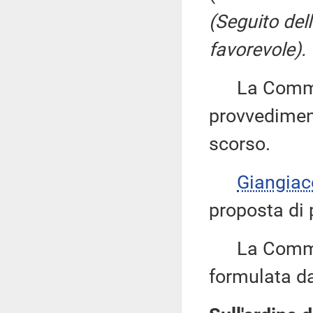
(Seguito del
favorevole).
La Commiss
provvediment
scorso.
Giangia
proposta di 
La Commiss
formulata da