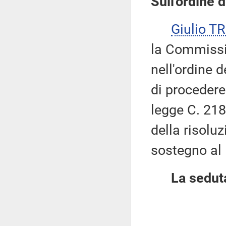
Sull'ordine d
Giulio 
la Commissio
nell'ordine d
di procedere
legge C. 21
della risolu
sostegno al 
La seduta