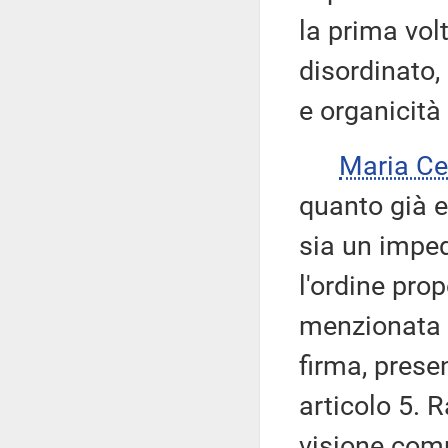
la prima vo
disordinato,
e organicità
Maria Ce
quanto già e
sia un impe
l'ordine pro
menzionata 
firma, prese
articolo 5. 
visione comp