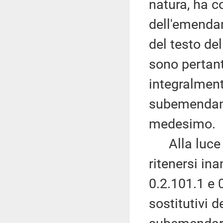
natura, ha c
dell'emenda
del testo de
sono perta
integralmen
subemendame
medesimo.
Alla luce di
ritenersi i
0.2.101.1 e 
sostitutivi