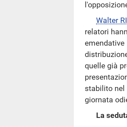
l'opposizion
Walter 
relatori han
emendative 
distribuzio
quelle già p
presentazio
stabilito nel
giornata odi
La seduta