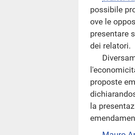
possibile pro
ove le oppos
presentare 
dei relatori.
Diversament
l'economicit
proposte eme
dichiarandos
la presenta
emendamenti 
Mauro A