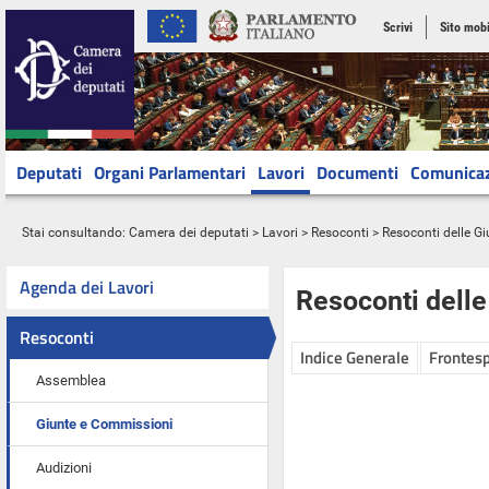
Scrivi
Sito mobi
Deputati
Organi Parlamentari
Lavori
Documenti
Comunica
Stai consultando:
Camera dei deputati
>
Lavori
>
Resoconti
>
Resoconti delle G
Agenda dei Lavori
Resoconti dell
Resoconti
Indice Generale
Frontesp
Assemblea
Giunte e Commissioni
Audizioni