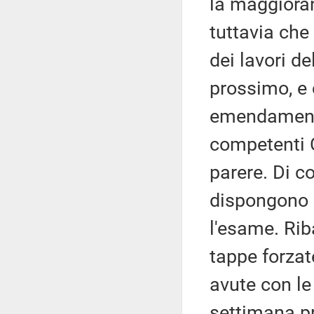
la maggioran
tuttavia che
dei lavori d
prossimo, e 
emendamenti
competenti 
parere. Di c
dispongono d
l'esame. Rib
tappe forzat
avute con le
settimana p