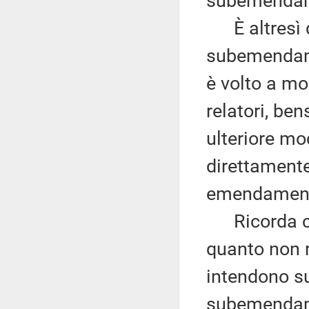
subemendar
È altresì da
subemendame
è volto a m
relatori, ben
ulteriore mod
direttamente
emendamento
Ricorda che 
quanto non r
intendono s
subemendame