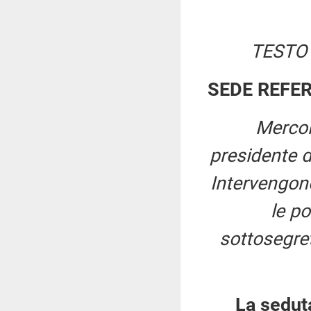
TESTO
SEDE REFE
Mercol
presidente 
Intervengono
le po
sottosegret
La sedut