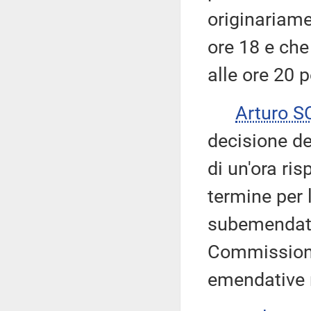
originariamen
ore 18 e ch
alle ore 20 
Arturo 
decisione de
di un'ora ris
termine per 
subemendativ
Commissioni
emendative ri