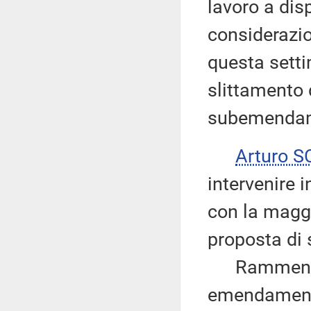
lavoro a dis
considerazio
questa sett
slittamento 
subemendam
Arturo 
intervenire i
con la magg
proposta di 
Rammenta tu
emendamenti