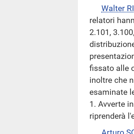
Walter 
relatori han
2.101, 3.100
distribuzio
presentazio
fissato alle
inoltre che 
esaminate le
1. Avverte i
riprenderà l'
Arturo 