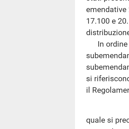
emendative 2
17.100 e 20.
distribuzio
In ordine ai
subemendamen
subemendamen
si riferisco
il Regolamen
quale si pr